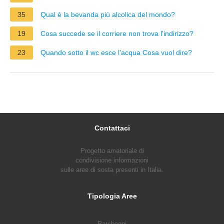
35
Qual è la bevanda più alcolica del mondo?
19
Cosa succede se il corriere non trova l'indirizzo?
23
Quando sotto il wc esce l'acqua Cosa vuol dire?
Contattaci
Progetto amatoriale di
condivisione informazioni
sulle aree di sosta presenti in Italia.
Tipologia Aree
Parcheggi