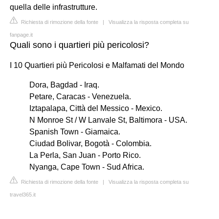
quella delle infrastrutture.
Richiesta di rimozione della fonte
|
Visualizza la risposta completa su
fanpage.it
Quali sono i quartieri più pericolosi?
I 10 Quartieri più Pericolosi e Malfamati del Mondo
Dora, Bagdad - Iraq.
Petare, Caracas - Venezuela.
Iztapalapa, Città del Messico - Mexico.
N Monroe St / W Lanvale St, Baltimora - USA.
Spanish Town - Giamaica.
Ciudad Bolivar, Bogotà - Colombia.
La Perla, San Juan - Porto Rico.
Nyanga, Cape Town - Sud Africa.
Richiesta di rimozione della fonte
|
Visualizza la risposta completa su
travel365.it