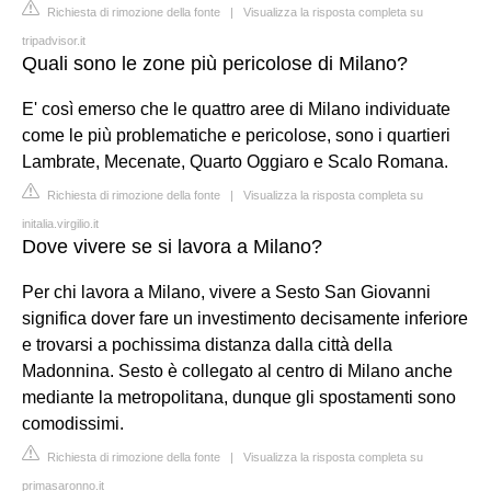
Richiesta di rimozione della fonte
|
Visualizza la risposta completa su
tripadvisor.it
Quali sono le zone più pericolose di Milano?
E' così emerso che le quattro aree di Milano individuate
come le più problematiche e pericolose, sono i quartieri
Lambrate, Mecenate, Quarto Oggiaro e Scalo Romana.
Richiesta di rimozione della fonte
|
Visualizza la risposta completa su
initalia.virgilio.it
Dove vivere se si lavora a Milano?
Per chi lavora a Milano, vivere a Sesto San Giovanni
significa dover fare un investimento decisamente inferiore
e trovarsi a pochissima distanza dalla città della
Madonnina. Sesto è collegato al centro di Milano anche
mediante la metropolitana, dunque gli spostamenti sono
comodissimi.
Richiesta di rimozione della fonte
|
Visualizza la risposta completa su
primasaronno.it