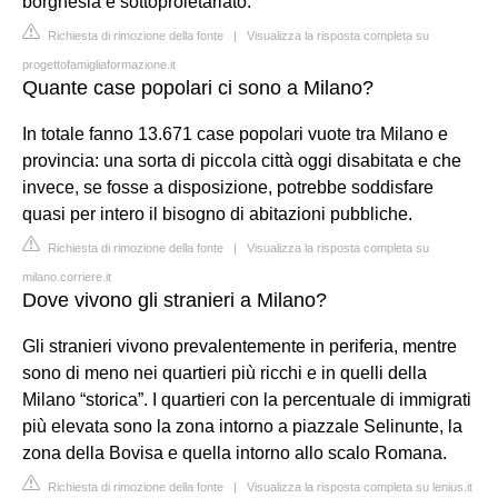
borghesia e sottoproletariato.
Richiesta di rimozione della fonte
|
Visualizza la risposta completa su
progettofamigliaformazione.it
Quante case popolari ci sono a Milano?
In totale fanno 13.671 case popolari vuote tra Milano e
provincia: una sorta di piccola città oggi disabitata e che
invece, se fosse a disposizione, potrebbe soddisfare
quasi per intero il bisogno di abitazioni pubbliche.
Richiesta di rimozione della fonte
|
Visualizza la risposta completa su
milano.corriere.it
Dove vivono gli stranieri a Milano?
Gli stranieri vivono prevalentemente in periferia, mentre
sono di meno nei quartieri più ricchi e in quelli della
Milano “storica”. I quartieri con la percentuale di immigrati
più elevata sono la zona intorno a piazzale Selinunte, la
zona della Bovisa e quella intorno allo scalo Romana.
Richiesta di rimozione della fonte
|
Visualizza la risposta completa su lenius.it