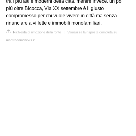
tra i più alti e moderni della città, mentre invece, un po'
più oltre Bicocca, Via XX settembre è il giusto
compromesso per chi vuole vivere in città ma senza
rinunciare a villette e immobili monofamiliari.
Richiesta di rimozione della fonte
|
Visualizza la risposta completa su
manfredonianews.it