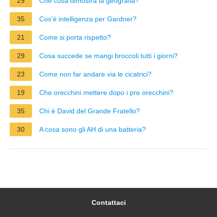
29
Che cosa dimostra la geografia?
35
Cos'è intelligenza per Gardner?
21
Come si porta rispetto?
29
Cosa succede se mangi broccoli tutti i giorni?
23
Come non far andare via le cicatrici?
19
Che orecchini mettere dopo i pre orecchini?
35
Chi è David del Grande Fratello?
30
A cosa sono gli AH di una batteria?
Contattaci