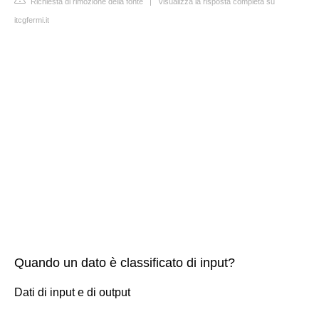
Richiesta di rimozione della fonte
|
Visualizza la risposta completa su
itcgfermi.it
Quando un dato è classificato di input?
Dati di input e di output