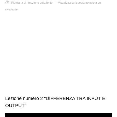
Richiesta di rimozione della fonte
|
Visualizza la risposta completa su
skuola.net
Lezione numero 2 "DIFFERENZA TRA INPUT E
OUTPUT"