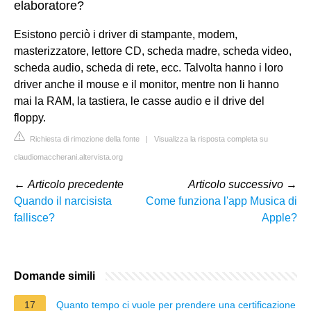
elaboratore?
Esistono perciò i driver di stampante, modem,
masterizzatore, lettore CD, scheda madre, scheda video,
scheda audio, scheda di rete, ecc. Talvolta hanno i loro
driver anche il mouse e il monitor, mentre non li hanno
mai la RAM, la tastiera, le casse audio e il drive del
floppy.
Richiesta di rimozione della fonte
|
Visualizza la risposta completa su
claudiomaccherani.altervista.org
←
Articolo precedente
Articolo successivo
→
Quando il narcisista
Come funziona l'app Musica di
fallisce?
Apple?
Domande simili
17
Quanto tempo ci vuole per prendere una certificazione