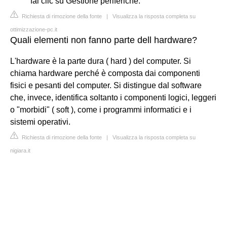
fai clic su Gestione periferiche.
Richiesta di rimozione della fonte
|
Visualizza la risposta completa su
ottimizzazione-pc.it
Quali elementi non fanno parte dell hardware?
L'hardware è la parte dura ( hard ) del computer. Si
chiama hardware perché è composta dai componenti
fisici e pesanti del computer. Si distingue dal software
che, invece, identifica soltanto i componenti logici, leggeri
o "morbidi" ( soft ), come i programmi informatici e i
sistemi operativi.
Richiesta di rimozione della fonte
|
Visualizza la risposta completa su
nigiara.it