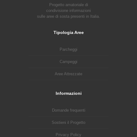
Progetto amatoriale di
condivisione informazioni
sulle aree di sosta presenti in Italia.
Tipologia Aree
Parcheggi
Campeggi
Aree Attrezzate
Informazioni
Domande frequenti
Sostieni il Progetto
Privacy Policy