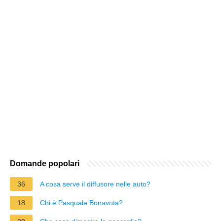
Domande popolari
36
A cosa serve il diffusore nelle auto?
18
Chi è Pasquale Bonavota?