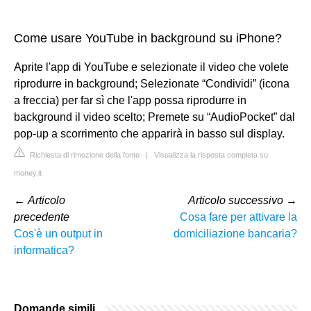
Come usare YouTube in background su iPhone?
Aprite l'app di YouTube e selezionate il video che volete
riprodurre in background; Selezionate “Condividi” (icona
a freccia) per far sì che l'app possa riprodurre in
background il video scelto; Premete su “AudioPocket” dal
pop-up a scorrimento che apparirà in basso sul display.
Richiesta di rimozione della fonte
|
Visualizza la risposta completa su
money.it
←
Articolo
Articolo successivo
→
precedente
Cosa fare per attivare la
Cos'è un output in
domiciliazione bancaria?
informatica?
Domande simili