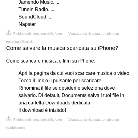
Jamendo Music. ...
Tunein Radio. ...
SoundCloud. ...
Napster.
Richiesta di rimozione della fonte
|
Visualizza la risposta completa su
tecnologia.libero.it
Come salvare la musica scaricata su iPhone?
Come scaricare musica e film su iPhone:
Apri la pagina da cui vuoi scaricare musica o video.
Tocca il link o il pulsante per scaricare.
Rinomina il file se desideri e seleziona dove
salvarlo. Di default, Documents salva i tuoi file in
una cartella Downloads dedicata.
Il download è iniziato!
Richiesta di rimozione della fonte
|
Visualizza la risposta completa su
readdle.com