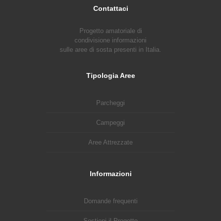
Contattaci
Progetto amatoriale di
condivisione informazioni
sulle aree di sosta presenti in Italia.
Tipologia Aree
Parcheggi
Campeggi
Aree Attrezzate
Informazioni
Domande frequenti
Sostieni il Progetto