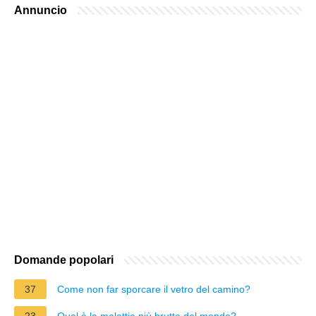
Annuncio
Domande popolari
37
Come non far sporcare il vetro del camino?
23
Qual è la malattia più brutta del mondo?