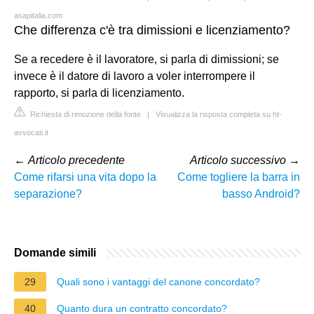
asapitalia.com
Che differenza c'è tra dimissioni e licenziamento?
Se a recedere è il lavoratore, si parla di dimissioni; se
invece è il datore di lavoro a voler interrompere il
rapporto, si parla di licenziamento.
Richiesta di rimozione della fonte
|
Visualizza la risposta completa su ht-
avvocati.it
←
Articolo precedente
Articolo successivo
→
Come rifarsi una vita dopo la
Come togliere la barra in
separazione?
basso Android?
Domande simili
29
Quali sono i vantaggi del canone concordato?
40
Quanto dura un contratto concordato?