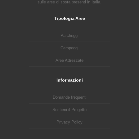
sulle aree di sosta presenti in Italia.
Tipologia Aree
Parcheggi
Campeggi
Aree Attrezzate
Informazioni
Domande frequenti
Sostieni il Progetto
Privacy Policy