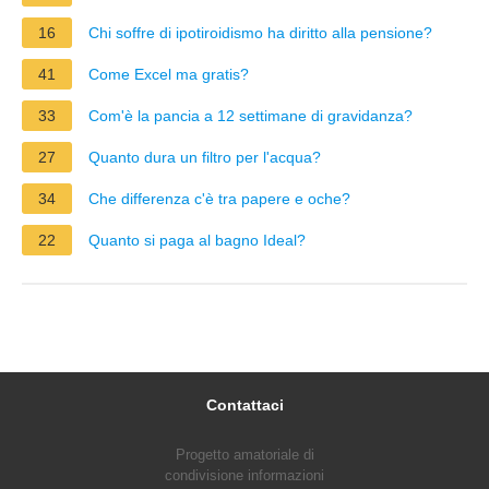
16
Chi soffre di ipotiroidismo ha diritto alla pensione?
41
Come Excel ma gratis?
33
Com'è la pancia a 12 settimane di gravidanza?
27
Quanto dura un filtro per l'acqua?
34
Che differenza c'è tra papere e oche?
22
Quanto si paga al bagno Ideal?
Contattaci
Progetto amatoriale di
condivisione informazioni