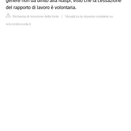
genere non da diritto alla Naspi, visto che la cessazione
del rapporto di lavoro è volontaria.
Richiesta di rimozione della fonte
|
Visualizza la risposta completa su
orizzontescuola.it