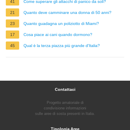
41
Come superare gli attacchi di panico da soli?
21
Quanto deve camminare una donna di 50 anni?
23
Quanto guadagna un poliziotto di Miami?
17
Cosa piace ai cani quando dormono?
45
Qual è la terza piazza più grande d'Italia?
Contattaci
Progetto amatoriale di
condivisione informazioni
sulle aree di sosta presenti in Italia.
Tipologia Aree