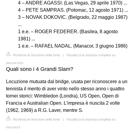
4 – ANDRE AGASSI. (Las Vegas, 29 aprile 1970) ...
4 – PETE SAMPRAS. (Potomac, 12 agosto 1971) ...
3 – NOVAK DOKOVIC. (Belgrado, 22 maggio 1987)
...
1 e.e. – ROGER FEDERER. (Basilea, 8 agosto
1981) ...
1 e.e. – RAFAEL NADAL. (Manacor, 3 giugno 1986)
Richiesta di rimozione della fonte
|
Visualizza la risposta completa su
pescini.com
Quali sono i 4 Grandi Slam?
Locuzione mutuata dal bridge, usata per riconoscere a un
tennista il merito di aver vinto nello stesso anno i quattro
tornei storici: Wimbledon (Londra), US Open, Open di
Francia e Australian Open. L'impresa è riuscita 2 volte
(1962, 1969) a R.G. Laver, mentre S.
Richiesta di rimozione della fonte
|
Visualizza la risposta completa su
treccani.it