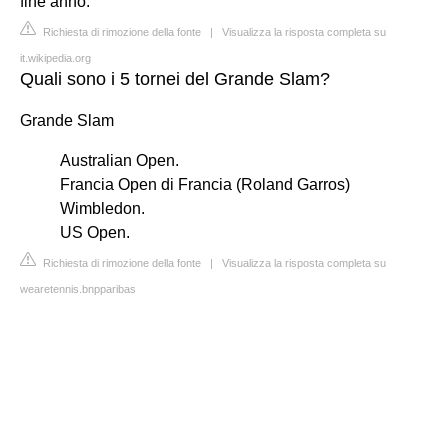
fine anno.
Richiesta di rimozione della fonte
|
Visualizza la risposta completa su
it.wikipedia.org
Quali sono i 5 tornei del Grande Slam?
Grande Slam
Australian Open.
Francia Open di Francia (Roland Garros)
Wimbledon.
US Open.
Richiesta di rimozione della fonte
|
Visualizza la risposta completa su
wearetennis.bnpparibas