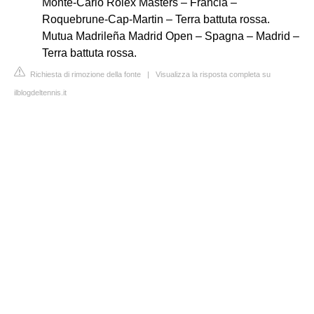
Monte-Carlo Rolex Masters – Francia –
Roquebrune-Cap-Martin – Terra battuta rossa.
Mutua Madrileña Madrid Open – Spagna – Madrid –
Terra battuta rossa.
Richiesta di rimozione della fonte
|
Visualizza la risposta completa su
ilblogdeltennis.it