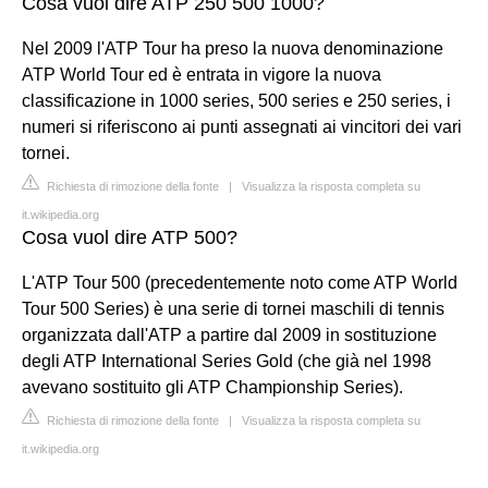
Cosa vuol dire ATP 250 500 1000?
Nel 2009 l'ATP Tour ha preso la nuova denominazione
ATP World Tour ed è entrata in vigore la nuova
classificazione in 1000 series, 500 series e 250 series, i
numeri si riferiscono ai punti assegnati ai vincitori dei vari
tornei.
Richiesta di rimozione della fonte
|
Visualizza la risposta completa su
it.wikipedia.org
Cosa vuol dire ATP 500?
L'ATP Tour 500 (precedentemente noto come ATP World
Tour 500 Series) è una serie di tornei maschili di tennis
organizzata dall'ATP a partire dal 2009 in sostituzione
degli ATP International Series Gold (che già nel 1998
avevano sostituito gli ATP Championship Series).
Richiesta di rimozione della fonte
|
Visualizza la risposta completa su
it.wikipedia.org