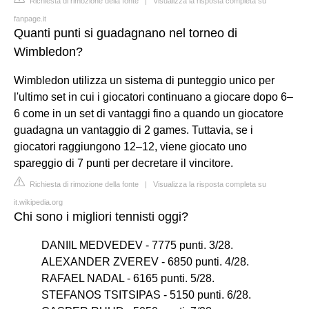
Richiesta di rimozione della fonte
|
Visualizza la risposta completa su
fanpage.it
Quanti punti si guadagnano nel torneo di
Wimbledon?
Wimbledon utilizza un sistema di punteggio unico per
l'ultimo set in cui i giocatori continuano a giocare dopo 6–
6 come in un set di vantaggi fino a quando un giocatore
guadagna un vantaggio di 2 games. Tuttavia, se i
giocatori raggiungono 12–12, viene giocato uno
spareggio di 7 punti per decretare il vincitore.
Richiesta di rimozione della fonte
|
Visualizza la risposta completa su
it.wikipedia.org
Chi sono i migliori tennisti oggi?
DANIIL MEDVEDEV - 7775 punti. 3/28.
ALEXANDER ZVEREV - 6850 punti. 4/28.
RAFAEL NADAL - 6165 punti. 5/28.
STEFANOS TSITSIPAS - 5150 punti. 6/28.