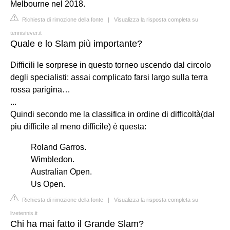
Melbourne nel 2018.
Richiesta di rimozione della fonte
|
Visualizza la risposta completa su
tennisfever.it
Quale e lo Slam più importante?
Difficili le sorprese in questo torneo uscendo dal circolo
degli specialisti: assai complicato farsi largo sulla terra
rossa parigina…
...
Quindi secondo me la classifica in ordine di difficoltà(dal
piu difficile al meno difficile) è questa:
Roland Garros.
Wimbledon.
Australian Open.
Us Open.
Richiesta di rimozione della fonte
|
Visualizza la risposta completa su
livetennis.it
Chi ha mai fatto il Grande Slam?