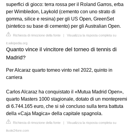
superfici di gioco: terra rossa per il Roland Garros, erba
per Wimbledon, Laykold (cemento con uno strato di
gomma, silice e resina) per gli US Open, GreenSet
(sintetico su base di cemento) per gli Australian Open.
Richiesta di rimozione della fonte
|
Visualizza la risposta completa su
it.wikipedia.org
Quanto vince il vincitore del torneo di tennis di
Madrid?
Per Alcaraz quarto torneo vinto nel 2022, quinto in
carriera
Carlos Alcaraz ha conquistato il «Mutua Madrid Open»,
quarto Masters 1000 stagionale, dotato di un montepremi
di 6.744.165 euro, che si sè concluso sulla terra battuta
della «Caja Magica» della capitale spagnola.
Richiesta di rimozione della fonte
|
Visualizza la risposta completa su
ilsole24ore.com