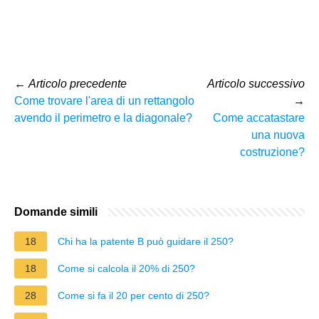
←
Articolo precedente
Articolo successivo
Come trovare l'area di un rettangolo
→
avendo il perimetro e la diagonale?
Come accatastare
una nuova
costruzione?
Domande simili
18
Chi ha la patente B può guidare il 250?
18
Come si calcola il 20% di 250?
28
Come si fa il 20 per cento di 250?