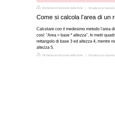
Richiesta di rimozione della fonte
|
Visualizza la rispos
Come si calcola l'area di un r
Calcolare con il medesimo metodo l'area di 
così: "Area = base * altezza". In metri quad
rettangolo di base 3 ed altezza 4, mentre 
altezza 5.
Richiesta di rimozione della fonte
|
Visualizza la risposta