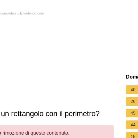
a completa su itchiedendo.com
Doma
40
26
un rettangolo con il perimetro?
45
44
la rimozione di questo contenuto.
15