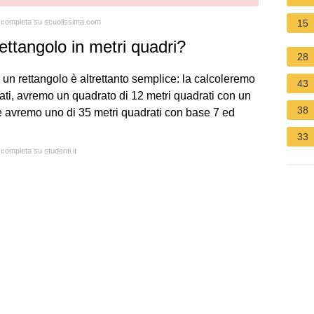
ta completa su scuolissima.com
15
ettangolo in metri quadri?
28
un rettangolo è altrettanto semplice: la calcoleremo
43
rati, avremo un quadrato di 12 metri quadrati con un
38
ne avremo uno di 35 metri quadrati con base 7 ed
33
 completa su studenti.it