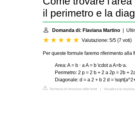
Come trovare l'area
il perimetro e la di
Domanda di: Flaviana Martino
| Ulti
Valutazione: 5/5
(
7 voti
)
Per queste formule faremo riferimento alla fi
Area: A = b ⋅ a A = b \cdot a A=b⋅a.
Perimetro: 2 p = 2 b + 2 a 2p = 2b + 
Diagonale: d = a 2 + b 2 d = \sqrt{a^2
Richiesta di rimozione della fonte
|
Visualizza la rispost