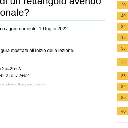
 di un rettangolo avendo
20
agonale?
40
32
mo aggiornamento: 19 luglio 2022
15
36
gura mostrata all'inizio della lezione.
36
2a 2p=2b+2a.
+b^2} d=a2+b2 ​
33
a completa su library.weschool.com
32
25
40