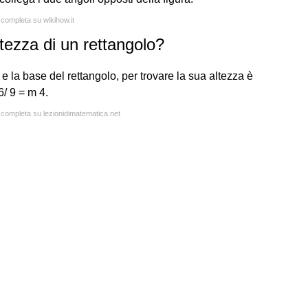
 completa su wikihow.it
ltezza di un rettangolo?
 la base del rettangolo, per trovare la sua altezza è
6/ 9 = m 4.
a completa su lezionidimatematica.net