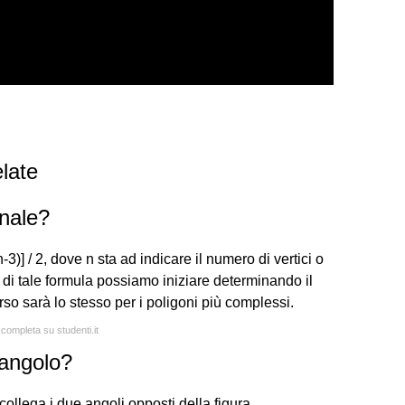
late
onale?
-3)] / 2, dove n sta ad indicare il numero di vertici o
o di tale formula possiamo iniziare determinando il
rso sarà lo stesso per i poligoni più complessi.
 completa su studenti.it
tangolo?
 collega i due angoli opposti della figura.