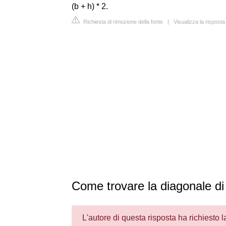
(b + h) * 2.
Richiesta di rimozione della fonte
|
Visualizza la rispost
Come trovare la diagonale di 
L'autore di questa risposta ha richiesto 