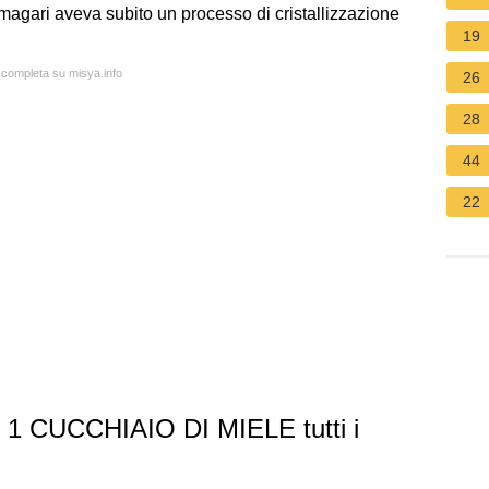
 magari aveva subito un processo di cristallizzazione
19
a completa su misya.info
26
28
44
22
1 CUCCHIAIO DI MIELE tutti i