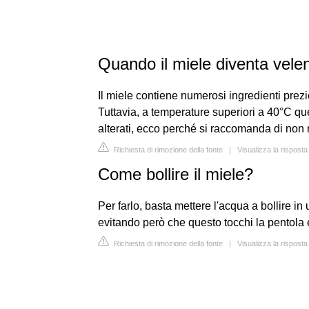
Quando il miele diventa vel
Il miele contiene numerosi ingredienti prezi
Tuttavia, a temperature superiori a 40°C que
alterati, ecco perché si raccomanda di non ri
Richiesta di rimozione della fonte
|
Visualizza la rispost
Come bollire il miele?
Per farlo, basta mettere l'acqua a bollire in
evitando però che questo tocchi la pentola e 
Richiesta di rimozione della fonte
|
Visualizza la risposta