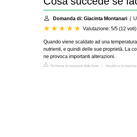
Cosa succede se facc
Domanda di: Giacinta Montanari
| Ul
Valutazione: 5/5
(
12 voti
)
Quando viene scaldato ad una temperatura s
nutrienti, e quindi delle sue proprietà. La cot
ne provoca importanti alterazioni.
Richiesta di rimozione della fonte
|
Visualizza la risposta