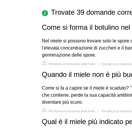
Trovate 39 domande corre
Come si forma il botulino nel
Nel miele si possono trovare solo le spore 
l'elevata concentrazione di zuccheri e il ba
germinazione delle spore.
Richiesta di rimozione della fonte
|
Visualizza la risposta
Quando il miele non è più b
Come si fa a capire se il miele è scaduto? 
che contiene, perde la sua capacità antibiot
diventare più scuro.
Richiesta di rimozione della fonte
|
Visualizza la risposta
Qual è il miele più indicato p