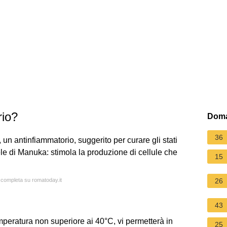
rio?
Doma
36
 un antinfiammatorio, suggerito per curare gli stati
iele di Manuka: stimola la produzione di cellule che
15
a completa su romatoday.it
26
43
peratura non superiore ai 40°C, vi permetterà in
25