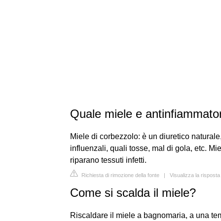
Quale miele e antinfiammato
Miele di corbezzolo: è un diuretico naturale,
influenzali, quali tosse, mal di gola, etc. M
riparano tessuti infetti.
Richiesta di rimozione della fonte
|
Visualizza la rispost
Come si scalda il miele?
Riscaldare il miele a bagnomaria, a una tem