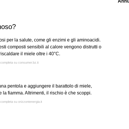
Annu
enoso?
osi per la salute, come gli enzimi e gli aminoacidi.
sti composti sensibili al calore vengono distrutti o
scaldare il miele oltre i 40°C.
a completa su consumer.bz.it
 una pentola e aggiungere il barattolo di miele,
la fiamma. Altrimenti, il rischio è che scoppi.
 completa su orizzontenergia.it