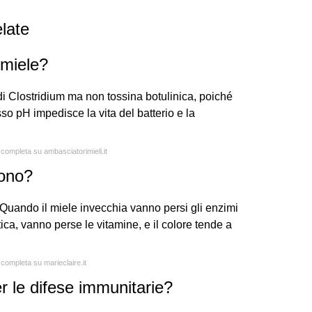
late
 miele?
di Clostridium ma non tossina botulinica, poiché
sso pH impedisce la vita del batterio e la
 completa su ambasciatorimieli.it
uono?
"Quando il miele invecchia vanno persi gli enzimi
ica, vanno perse le vitamine, e il colore tende a
 completa su marieclaire.it
er le difese immunitarie?