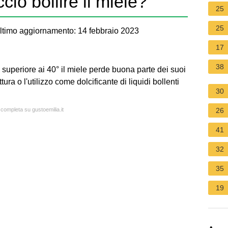
io bollire il miele?
25
25
timo aggiornamento: 14 febbraio 2023
17
38
uperiore ai 40° il miele perde buona parte dei suoi
tura o l'utilizzo come dolcificante di liquidi bollenti
30
 completa su gustoemilia.it
26
41
32
35
19