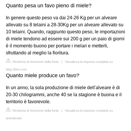
Quanto pesa un favo pieno di miele?
In genere questo peso va dai 24-26 Kg per un alveare
allevato su 8 telaini a 28-30Kg per un alveare allevato su
10 telaini. Quando, raggiunto questo peso, le importazioni
di miele tendono ad essere sui 200 g per un paio di giorni
è il momento buono per portare i melari e metterli,
sfruttando al meglio la fioritura.
Richiesta di rimozione della fonte
|
Visualizza la risposta completa su
blog.3bee.com
Quanto miele produce un favo?
In un anno, la sola produzione di miele dell'alveare è di
20-30 chilogrammi, anche 40 se la stagione è buona e il
territorio è favorevole.
Richiesta di rimozione della fonte
|
Visualizza la risposta completa su
animali.wiki