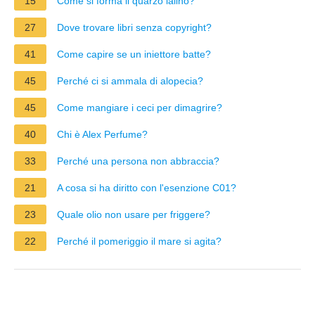
15
Come si forma il quarzo ialino?
27
Dove trovare libri senza copyright?
41
Come capire se un iniettore batte?
45
Perché ci si ammala di alopecia?
45
Come mangiare i ceci per dimagrire?
40
Chi è Alex Perfume?
33
Perché una persona non abbraccia?
21
A cosa si ha diritto con l'esenzione C01?
23
Quale olio non usare per friggere?
22
Perché il pomeriggio il mare si agita?