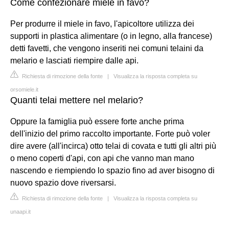
Come confezionare miele in favo?
Per produrre il miele in favo, l'apicoltore utilizza dei
supporti in plastica alimentare (o in legno, alla francese)
detti favetti, che vengono inseriti nei comuni telaini da
melario e lasciati riempire dalle api.
Richiesta di rimozione della fonte
|
Visualizza la risposta completa su
orsomiele.it
Quanti telai mettere nel melario?
Oppure la famiglia può essere forte anche prima
dell'inizio del primo raccolto importante. Forte può voler
dire avere (all'incirca) otto telai di covata e tutti gli altri più
o meno coperti d'api, con api che vanno man mano
nascendo e riempiendo lo spazio fino ad aver bisogno di
nuovo spazio dove riversarsi.
Richiesta di rimozione della fonte
|
Visualizza la risposta completa su
unaapi.it