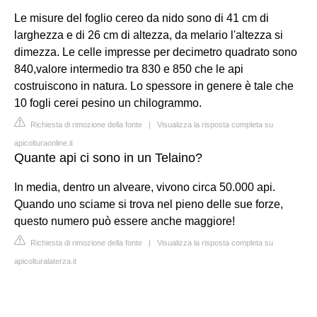
Le misure del foglio cereo da nido sono di 41 cm di
larghezza e di 26 cm di altezza, da melario l'altezza si
dimezza. Le celle impresse per decimetro quadrato sono
840,valore intermedio tra 830 e 850 che le api
costruiscono in natura. Lo spessore in genere è tale che
10 fogli cerei pesino un chilogrammo.
Richiesta di rimozione della fonte
|
Visualizza la risposta completa su
apicolturaonline.it
Quante api ci sono in un Telaino?
In media, dentro un alveare, vivono circa 50.000 api.
Quando uno sciame si trova nel pieno delle sue forze,
questo numero può essere anche maggiore!
Richiesta di rimozione della fonte
|
Visualizza la risposta completa su
apicolturalaterza.it