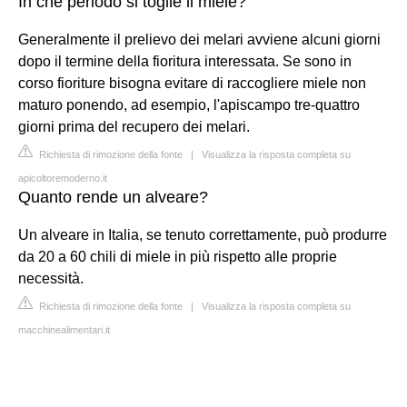
In che periodo si toglie il miele?
Generalmente il prelievo dei melari avviene alcuni giorni
dopo il termine della fioritura interessata. Se sono in
corso fioriture bisogna evitare di raccogliere miele non
maturo ponendo, ad esempio, l'apiscampo tre-quattro
giorni prima del recupero dei melari.
Richiesta di rimozione della fonte
|
Visualizza la risposta completa su
apicoltoremoderno.it
Quanto rende un alveare?
Un alveare in Italia, se tenuto correttamente, può produrre
da 20 a 60 chili di miele in più rispetto alle proprie
necessità.
Richiesta di rimozione della fonte
|
Visualizza la risposta completa su
macchinealimentari.it