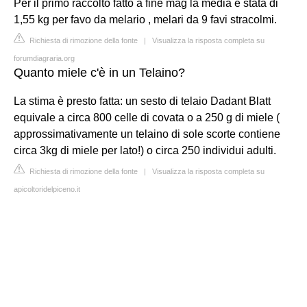
Per il primo raccolto fatto a fine mag la media è stata di
1,55 kg per favo da melario , melari da 9 favi stracolmi.
Richiesta di rimozione della fonte
|
Visualizza la risposta completa su
forumdiagraria.org
Quanto miele c'è in un Telaino?
La stima è presto fatta: un sesto di telaio Dadant Blatt
equivale a circa 800 celle di covata o a 250 g di miele (
approssimativamente un telaino di sole scorte contiene
circa 3kg di miele per lato!) o circa 250 individui adulti.
Richiesta di rimozione della fonte
|
Visualizza la risposta completa su
apicoltoridelpiceno.it