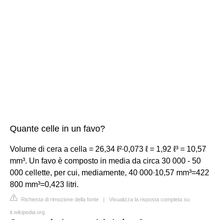
Quante celle in un favo?
Volume di cera a cella = 26,34 ℓ²∙0,073 ℓ = 1,92 ℓ³ = 10,57
mm³. Un favo è composto in media da circa 30 000 - 50
000 cellette, per cui, mediamente, 40 000∙10,57 mm³=422
800 mm³=0,423 litri.
Richiesta di rimozione della fonte
|
Visualizza la risposta completa su
it.wikipedia.org