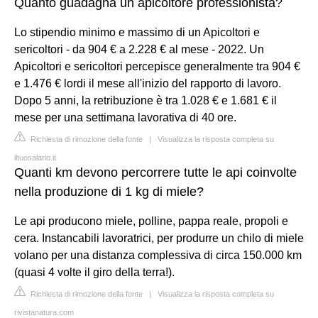
Quanto guadagna un apicoltore professionista?
Lo stipendio minimo e massimo di un Apicoltori e
sericoltori - da 904 € a 2.228 € al mese - 2022. Un
Apicoltori e sericoltori percepisce generalmente tra 904 €
e 1.476 € lordi il mese all'inizio del rapporto di lavoro.
Dopo 5 anni, la retribuzione è tra 1.028 € e 1.681 € il
mese per una settimana lavorativa di 40 ore.
Richiesta di rimozione della fonte
|
Visualizza la risposta completa su
iltuosalario.it
Quanti km devono percorrere tutte le api coinvolte
nella produzione di 1 kg di miele?
Le api producono miele, polline, pappa reale, propoli e
cera. Instancabili lavoratrici, per produrre un chilo di miele
volano per una distanza complessiva di circa 150.000 km
(quasi 4 volte il giro della terra!).
Richiesta di rimozione della fonte
|
Visualizza la risposta completa su
rivistanatura.com