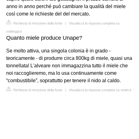
anno in anno perché può cambiare la qualità del miele
così come le richieste del del mercato.
Richiesta di rimozione della fonte
|
Visualizza la risposta completa su
soldioggi.it
Quanto miele produce Unape?
Se molto attiva, una singola colonia è in grado -
teoricamente - di produrre circa 800kg di miele, quasi una
tonnellata! L'alveare non immagazzina tutto il miele che
noi raccoglieremo, ma lo usa continuamente come
“combustibile”, soprattutto per tenere il nido al caldo.
Richiesta di rimozione della fonte
|
Visualizza la risposta completa su omlet.it