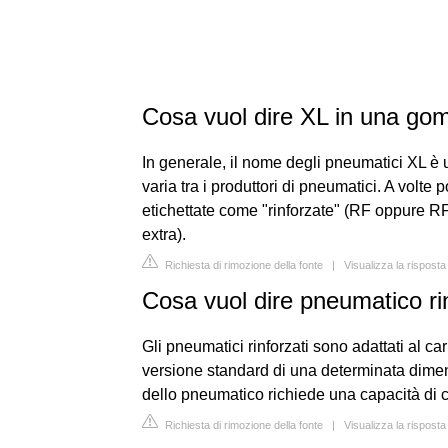
Cosa vuol dire XL in una g
In generale, il nome degli pneumatici XL è u
varia tra i produttori di pneumatici. A vol
etichettate come "rinforzate" (RF oppure RF
extra).
Richiesta di rimozione della fonte
|
Visualizza la rispost
Cosa vuol dire pneumatico ri
Gli pneumatici rinforzati sono adattati al car
versione standard di una determinata dimen
dello pneumatico richiede una capacità di c
Richiesta di rimozione della fonte
|
Visualizza la rispost