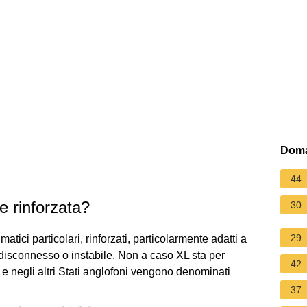
Doma
44
 rinforzata?
30
29
ici particolari, rinforzati, particolarmente adatti a
 disconnesso o instabile. Non a caso XL sta per
42
e negli altri Stati anglofoni vengono denominati
37