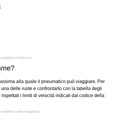
;
 completa su 6sicuro.it
omme?
à massima alla quale il pneumatico può viaggiare. Per
 una delle ruote e confrontarlo con la tabella degli
spettati i limiti di velocità indicati dal codice della
a completa su lanuovaguida.it