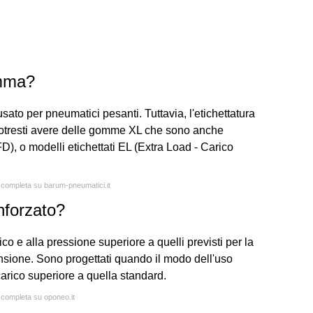
omma?
sato per pneumatici pesanti. Tuttavia, l'etichettatura
te potresti avere delle gomme XL che sono anche
D), o modelli etichettati EL (Extra Load - Carico
a completa su barum-pneumatici.it
nforzato?
ico e alla pressione superiore a quelli previsti per la
sione. Sono progettati quando il modo dell'uso
arico superiore a quella standard.
a completa su oponeo.it