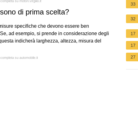
completa su motori.virgilio.it
33
sono di prima scelta?
32
 misure specifiche che devono essere ben
 Se, ad esempio, si prende in considerazione degli
17
questa indicherà larghezza, altezza, misura del
17
27
a completa su automobile.it