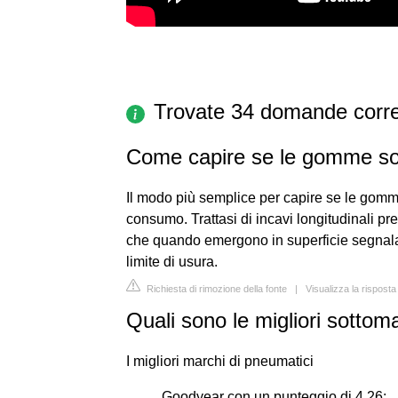
Trovate 34 domande corre
Come capire se le gomme so
Il modo più semplice per capire se le gomme
consumo. Trattasi di incavi longitudinali pre
che quando emergono in superficie segnalan
limite di usura.
Richiesta di rimozione della fonte
|
Visualizza la rispost
Quali sono le migliori sottom
I migliori marchi di pneumatici
Goodyear con un punteggio di 4,26;