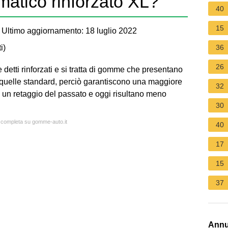
matico rinforzato XL?
40
15
Ultimo aggiornamento: 18 luglio 2022
i
)
36
26
detti rinforzati e si tratta di gomme che presentano
a quelle standard, perciò garantiscono una maggiore
32
 un retaggio del passato e oggi risultano meno
30
a completa su gomme-auto.it
40
17
15
37
Annu