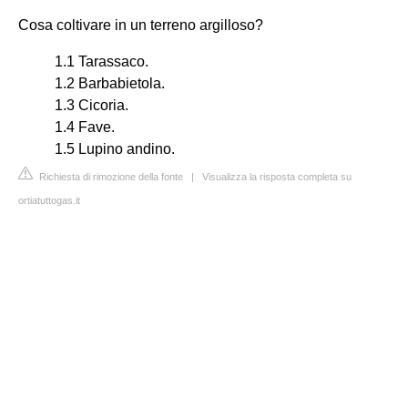
Cosa coltivare in un terreno argilloso?
1.1 Tarassaco.
1.2 Barbabietola.
1.3 Cicoria.
1.4 Fave.
1.5 Lupino andino.
Richiesta di rimozione della fonte
|
Visualizza la risposta completa su
ortiatuttogas.it