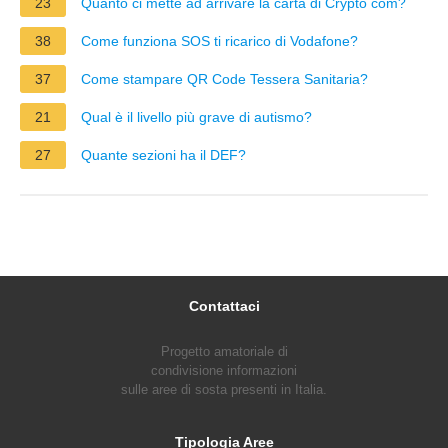
23
Quanto ci mette ad arrivare la carta di Crypto com?
38
Come funziona SOS ti ricarico di Vodafone?
37
Come stampare QR Code Tessera Sanitaria?
21
Qual è il livello più grave di autismo?
27
Quante sezioni ha il DEF?
Contattaci
Progetto amatoriale di
condivisione informazioni
sulle aree di sosta presenti in Italia.
Tipologia Aree