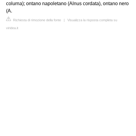
colurna); ontano napoletano (Alnus cordata), ontano nero
(A.
Richiesta di rimozione della fonte
|
Visualizza la risposta completa su
viridea.it