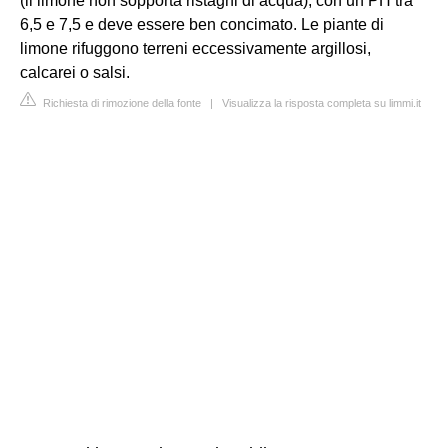
(il limone non sopporta ristagni di acqua), con un PH tra
6,5 e 7,5 e deve essere ben concimato. Le piante di
limone rifuggono terreni eccessivamente argillosi,
calcarei o salsi.
Richiesta di rimozione della fonte
|
Visualizza la risposta completa su limmi.it