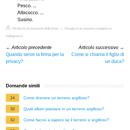
Pesco. ...
Albicocco. ...
Susino.
Richiesta di rimozione della fonte
|
Visualizza la risposta completa su
hellogreen.it
←
Articolo precedente
Articolo successivo
→
Quando serve la firma per la
Come si chiama il figlio di
privacy?
un duca?
Domande simili
24
Come drenare un terreno argilloso?
30
Quali alberi piantare in un terreno argilloso?
32
Come faccio a sapere se il terreno e argilloso?