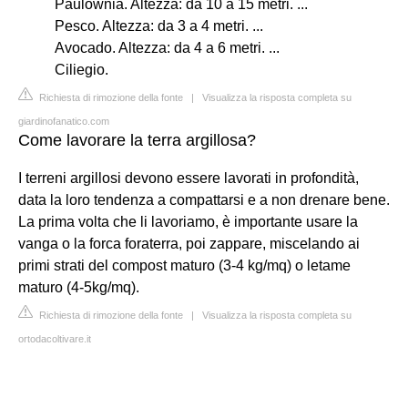
Paulownia. Altezza: da 10 a 15 metri. ...
Pesco. Altezza: da 3 a 4 metri. ...
Avocado. Altezza: da 4 a 6 metri. ...
Ciliegio.
Richiesta di rimozione della fonte
|
Visualizza la risposta completa su
giardinofanatico.com
Come lavorare la terra argillosa?
I terreni argillosi devono essere lavorati in profondità,
data la loro tendenza a compattarsi e a non drenare bene.
La prima volta che li lavoriamo, è importante usare la
vanga o la forca foraterra, poi zappare, miscelando ai
primi strati del compost maturo (3-4 kg/mq) o letame
maturo (4-5kg/mq).
Richiesta di rimozione della fonte
|
Visualizza la risposta completa su
ortodacoltivare.it