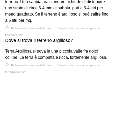
terreno. Una sabbiatura standard richiede di distribuire
uno strato di circa 3-4 mm di sabbia, pari a 3-4 litri per
metro quadrato. Se il terreno è argilloso si può salire fino
a 5 litri per mq.
Richiesta di rimozione della fonte
|
Visualizza la risposta completa su
bestprato.com
Dove si trova il terreno argilloso?
Terra Argillosa si trova in una piccola valle fra dolci
colline. La terra è compatta e ricca, fortemente argillosa.
Richiesta di rimozione della fonte
|
Visualizza la risposta completa su
terrargillosa.com