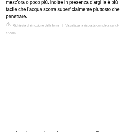
mezz'ora o poco più. Inoltre in presenza d'argilla è più
facile che l'acqua scorra superficialmente piuttosto che
penetrare.
Richiesta di rimozione della fonte
|
Visualizza la risposta completa su icl-
sf.com