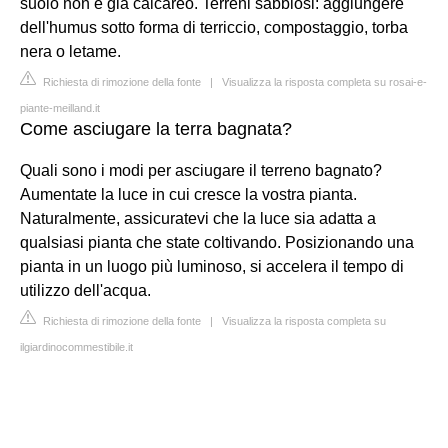
suolo non è gia calcareo. Terreni sabbiosi: aggiungere
dell'humus sotto forma di terriccio, compostaggio, torba
nera o letame.
Richiesta di rimozione della fonte
|
Visualizza la risposta completa su rosai-e-
piante-meilland.it
Come asciugare la terra bagnata?
Quali sono i modi per asciugare il terreno bagnato?
Aumentate la luce in cui cresce la vostra pianta.
Naturalmente, assicuratevi che la luce sia adatta a
qualsiasi pianta che state coltivando. Posizionando una
pianta in un luogo più luminoso, si accelera il tempo di
utilizzo dell'acqua.
Richiesta di rimozione della fonte
|
Visualizza la risposta completa su
ilgiardinocommestibile.it