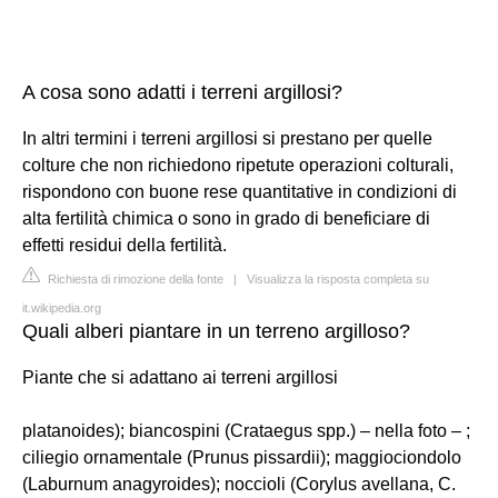
A cosa sono adatti i terreni argillosi?
In altri termini i terreni argillosi si prestano per quelle
colture che non richiedono ripetute operazioni colturali,
rispondono con buone rese quantitative in condizioni di
alta fertilità chimica o sono in grado di beneficiare di
effetti residui della fertilità.
Richiesta di rimozione della fonte
|
Visualizza la risposta completa su
it.wikipedia.org
Quali alberi piantare in un terreno argilloso?
Piante che si adattano ai terreni argillosi
platanoides); biancospini (Crataegus spp.) – nella foto – ;
ciliegio ornamentale (Prunus pissardii); maggiociondolo
(Laburnum anagyroides); noccioli (Corylus avellana, C.