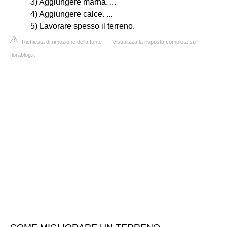
3) Aggiungere marna. ...
4) Aggiungere calce. ...
5) Lavorare spesso il terreno.
Richiesta di rimozione della fonte
|
Visualizza la risposta completa su
florablog.it