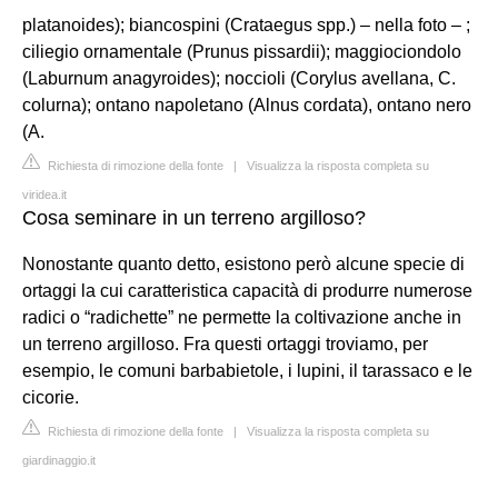
platanoides); biancospini (Crataegus spp.) – nella foto – ;
ciliegio ornamentale (Prunus pissardii); maggiociondolo
(Laburnum anagyroides); noccioli (Corylus avellana, C.
colurna); ontano napoletano (Alnus cordata), ontano nero
(A.
Richiesta di rimozione della fonte
|
Visualizza la risposta completa su
viridea.it
Cosa seminare in un terreno argilloso?
Nonostante quanto detto, esistono però alcune specie di
ortaggi la cui caratteristica capacità di produrre numerose
radici o “radichette” ne permette la coltivazione anche in
un terreno argilloso. Fra questi ortaggi troviamo, per
esempio, le comuni barbabietole, i lupini, il tarassaco e le
cicorie.
Richiesta di rimozione della fonte
|
Visualizza la risposta completa su
giardinaggio.it