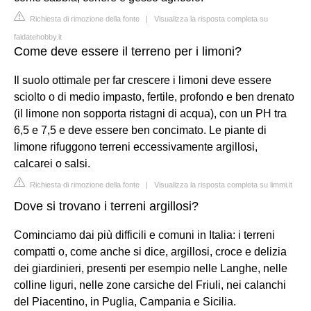
Richiesta di rimozione della fonte
|
Visualizza la risposta completa su
faidatehobby.it
Come deve essere il terreno per i limoni?
Il suolo ottimale per far crescere i limoni deve essere
sciolto o di medio impasto, fertile, profondo e ben drenato
(il limone non sopporta ristagni di acqua), con un PH tra
6,5 e 7,5 e deve essere ben concimato. Le piante di
limone rifuggono terreni eccessivamente argillosi,
calcarei o salsi.
Richiesta di rimozione della fonte
|
Visualizza la risposta completa su limmi.it
Dove si trovano i terreni argillosi?
Cominciamo dai più difficili e comuni in Italia: i terreni
compatti o, come anche si dice, argillosi, croce e delizia
dei giardinieri, presenti per esempio nelle Langhe, nelle
colline liguri, nelle zone carsiche del Friuli, nei calanchi
del Piacentino, in Puglia, Campania e Sicilia.