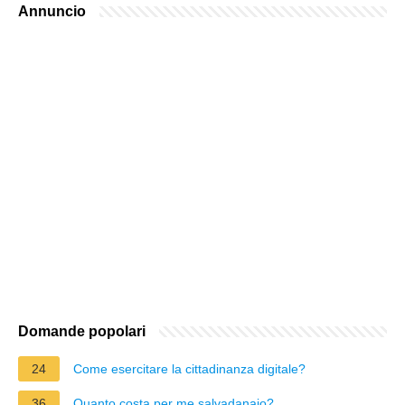
Annuncio
Domande popolari
24
Come esercitare la cittadinanza digitale?
36
Quanto costa per me salvadanaio?