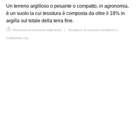
Un terreno argilloso o pesante o compatto, in agronomia,
è un suolo la cui tessitura è composta da oltre il 18% in
argilla sul totale della terra fine.
Richiesta di rimozione della fonte
|
Visualizza la risposta completa su
it.wikipedia.org