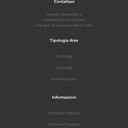
Contattaci
Progetto amatoriale di
condivisione informazioni
sulle aree di sosta presenti in Italia.
Tipologia Aree
Parcheggi
Campeggi
Aree Attrezzate
Informazioni
Domande frequenti
Sostieni il Progetto