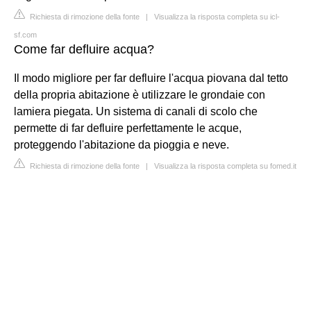
Richiesta di rimozione della fonte
|
Visualizza la risposta completa su icl-
sf.com
Come far defluire acqua?
Il modo migliore per far defluire l'acqua piovana dal tetto
della propria abitazione è utilizzare le grondaie con
lamiera piegata. Un sistema di canali di scolo che
permette di far defluire perfettamente le acque,
proteggendo l'abitazione da pioggia e neve.
Richiesta di rimozione della fonte
|
Visualizza la risposta completa su fomed.it