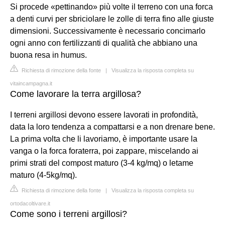
Si procede «pettinando» più volte il terreno con una forca
a denti curvi per sbriciolare le zolle di terra fino alle giuste
dimensioni. Successivamente è necessario concimarlo
ogni anno con fertilizzanti di qualità che abbiano una
buona resa in humus.
Richiesta di rimozione della fonte
|
Visualizza la risposta completa su
vitaincampagna.it
Come lavorare la terra argillosa?
I terreni argillosi devono essere lavorati in profondità,
data la loro tendenza a compattarsi e a non drenare bene.
La prima volta che li lavoriamo, è importante usare la
vanga o la forca foraterra, poi zappare, miscelando ai
primi strati del compost maturo (3-4 kg/mq) o letame
maturo (4-5kg/mq).
Richiesta di rimozione della fonte
|
Visualizza la risposta completa su
ortodacoltivare.it
Come sono i terreni argillosi?