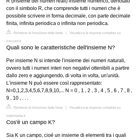
R (insieme dei numeri reali) insieme numerico, denotato
con il simbolo R, che comprende tutti i numeri che è
possibile scrivere in forma decimale, con parte decimale
finita, infinita periodica o infinita non periodica.
Richiesta di rimozione della fonte
|
Visualizza la risposta completa su
treccani.it
Quali sono le caratteristiche dell'insieme N?
Per insieme N si intende l'insieme dei numeri naturali,
ovvero tutti i numeri interi non negativi ottenibili a partire
dallo zero e aggiungendo, di volta in volta, un'unità.
L'insieme N può essere così rappresentato:
N=0,1,2,3,4,5,6,7,8,9,10,... N = 0 , 1 , 2 , 3 , 4 , 5 , 6 , 7 , 8 ,
9 , 10 , . . .
Richiesta di rimozione della fonte
|
Visualizza la risposta completa su
matemania.it
Cos'è un campo K?
Sia K un campo, cioé un insieme di elementi tra i quali