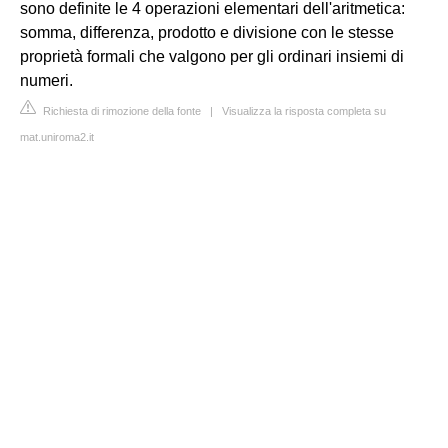
sono definite le 4 operazioni elementari dell'aritmetica:
somma, differenza, prodotto e divisione con le stesse
proprietà formali che valgono per gli ordinari insiemi di
numeri.
Richiesta di rimozione della fonte
|
Visualizza la risposta completa su
mat.uniroma2.it