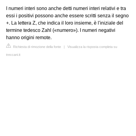
I numeri interi sono anche detti numeri interi relativi e tra
essi i positivi possono anche essere scritti senza il segno
+. La lettera Z, che indica il loro insieme, è l'iniziale del
termine tedesco Zahl («numero»). I numeri negativi
hanno origini remote.
Richiesta di rimozione della fonte
|
Visualizza la risposta completa su
treccani.it