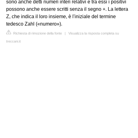
sono anche detti numeri interi relativi e tra essi i positivi
possono anche essere scritti senza il segno +. La lettera
Z, che indica il loro insieme, è l'iniziale del termine
tedesco Zahl («numero»).
Richiesta di rimozione della fonte
|
Visualizza la risposta completa su
treccani.it