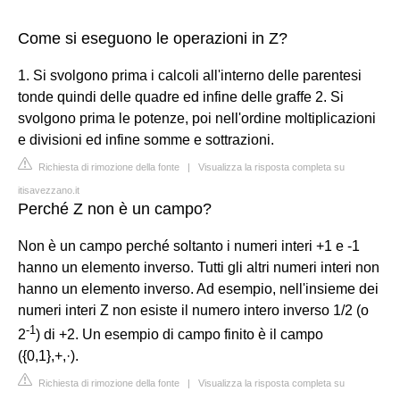
Come si eseguono le operazioni in Z?
1. Si svolgono prima i calcoli all'interno delle parentesi
tonde quindi delle quadre ed infine delle graffe 2. Si
svolgono prima le potenze, poi nell'ordine moltiplicazioni
e divisioni ed infine somme e sottrazioni.
Richiesta di rimozione della fonte
|
Visualizza la risposta completa su
itisavezzano.it
Perché Z non è un campo?
Non è un campo perché soltanto i numeri interi +1 e -1
hanno un elemento inverso. Tutti gli altri numeri interi non
hanno un elemento inverso. Ad esempio, nell'insieme dei
numeri interi Z non esiste il numero intero inverso 1/2 (o
-
1
2
) di +2. Un esempio di campo finito è il campo
({0,1},+,·).
Richiesta di rimozione della fonte
|
Visualizza la risposta completa su