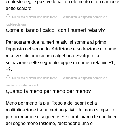
contesto degli spazi vettoriali un elemento di un campo è
detto scalare.
Richiesta di rimozione della fonte
|
Visualizza la risposta completa su
it.wikipedia.org
Come si fanno i calcoli con i numeri relativi?
Per sottrarre due numeri relativi si somma al primo
l'opposto del secondo. Addizione e sottrazione di numeri
relativi si dicono somma algebrica. Svolgere la
sottrazione delle seguenti coppie di numeri relativi: −1;
+9.
Richiesta di rimozione della fonte
|
Visualizza la risposta completa su
webtutordimatematica.it
Quanto fa meno per meno per meno?
Meno per meno fa più. Regola dei segni della
moltiplicazione tra numeri negativi. Un modo simpatico
per ricordarlo è il seguente. Se combiniamo le due linee
del segno meno insieme, ruotandone una e