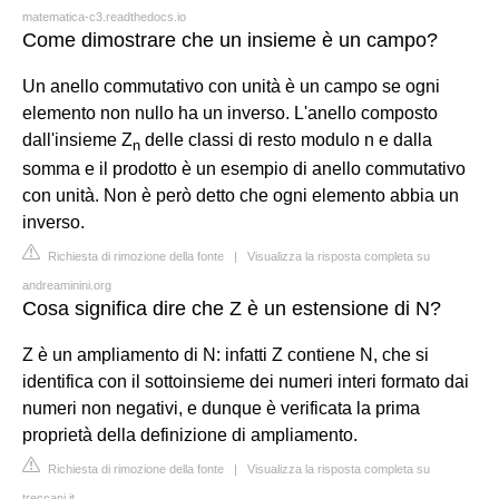
matematica-c3.readthedocs.io
Come dimostrare che un insieme è un campo?
Un anello commutativo con unità è un campo se ogni
elemento non nullo ha un inverso. L'anello composto
dall'insieme Z
delle classi di resto modulo n e dalla
n
somma e il prodotto è un esempio di anello commutativo
con unità. Non è però detto che ogni elemento abbia un
inverso.
Richiesta di rimozione della fonte
|
Visualizza la risposta completa su
andreaminini.org
Cosa significa dire che Z è un estensione di N?
Z è un ampliamento di N: infatti Z contiene N, che si
identifica con il sottoinsieme dei numeri interi formato dai
numeri non negativi, e dunque è verificata la prima
proprietà della definizione di ampliamento.
Richiesta di rimozione della fonte
|
Visualizza la risposta completa su
treccani.it