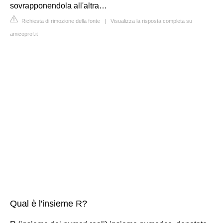
sovrapponendola all'altra…
Richiesta di rimozione della fonte
|
Visualizza la risposta completa su
amicoprof.it
Qual è l'insieme R?