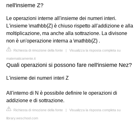
nell'insieme Z?
Le operazioni interne all'insieme dei numeri interi.
L'insieme \mathbb{Z} è chiuso rispetto all'addizione e alla
moltiplicazione, ma anche alla sottrazione. La divisone
non è un'operazione interna a \mathbb{Z} .
Richiesta di rimozione della fonte
|
Visualizza la risposta completa su
matematicamente.it
Quali operazioni si possono fare nell'insieme Nez?
L'insieme dei numeri interi Z
All'interno di N è possibile definire le operazioni di
addizione e di sottrazione.
Richiesta di rimozione della fonte
|
Visualizza la risposta completa su
library.weschool.com