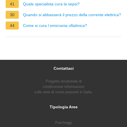
41
Quale specialista cura la sepsi?
30
Quando si abbasserà il prezzo della corrente elettrica?
44
Come si cura l emicrania oftalmica?
Contattaci
Progetto amatoriale di
condivisione informazioni
sulle aree di sosta presenti in Italia.
Tipologia Aree
Parcheggi