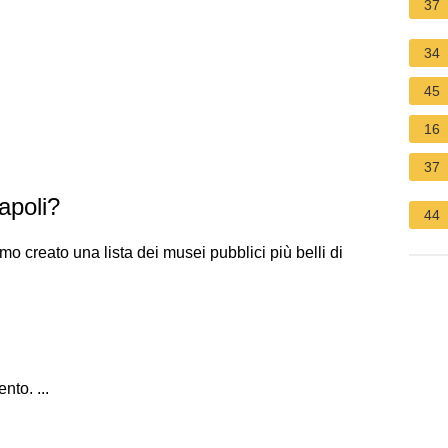
37
34
45
16
37
apoli?
44
amo creato una lista dei musei pubblici più belli di
to. ...