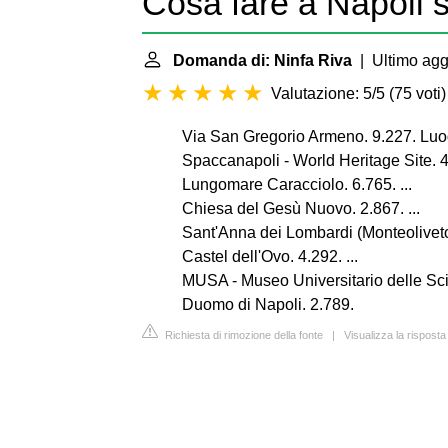
Cosa fare a Napoli 
Domanda di: Ninfa Riva
| Ultimo agg
Valutazione: 5/5
(
75 voti
)
Via San Gregorio Armeno. 9.227. Luoghi
Spaccanapoli - World Heritage Site. 4.
Lungomare Caracciolo. 6.765. ...
Chiesa del Gesù Nuovo. 2.867. ...
Sant'Anna dei Lombardi (Monteoliveto) 
Castel dell'Ovo. 4.292. ...
MUSA - Museo Universitario delle Scien
Duomo di Napoli. 2.789.
Richiesta di rimozione della fonte
|
Visualizza la risposta