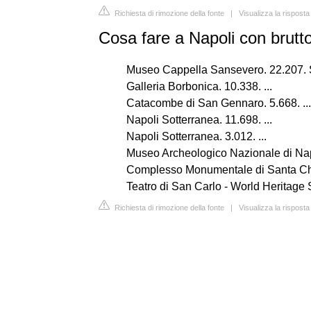
Richiesta di rimozione della fonte
|
Visualizza la rispost
Cosa fare a Napoli con brut
Museo Cappella Sansevero. 22.207. Siti s
Galleria Borbonica. 10.338. ...
Catacombe di San Gennaro. 5.668. ...
Napoli Sotterranea. 11.698. ...
Napoli Sotterranea. 3.012. ...
Museo Archeologico Nazionale di Napol
Complesso Monumentale di Santa Chia
Teatro di San Carlo - World Heritage S
Richiesta di rimozione della fonte
|
Visualizza la risposta