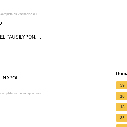
a completa su visitnaples.eu
?
L PAUSILYPON. ...
..
...
Doma
NAPOLI. ...
39
a completa su vienianapoli.com
18
18
38