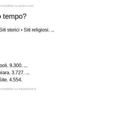
a completa su pulze.com
to tempo?
torici • Siti religiosi. ...
i. 9.300. ...
ra. 3.727. ...
ite. 4.554.
 completa su tripadvisor.it