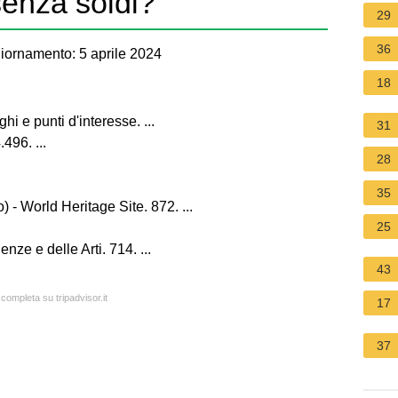
senza soldi?
29
36
iornamento: 5 aprile 2024
18
 e punti d'interesse. ...
31
496. ...
28
35
- World Heritage Site. 872. ...
25
ze e delle Arti. 714. ...
43
 completa su tripadvisor.it
17
37