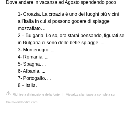
Dove andare in vacanza ad Agosto spendendo poco
1- Croazia. La croazia è uno dei luoghi più vicini
all'Italia in cui si possono godere di spiagge
mozzafiato. ...
2 – Bulgaria. Lo so, ora starai pensando, figurati se
in Bulgaria ci sono delle belle spiagge. ...
3- Montenegro. ...
4- Romania. ...
5- Spagna. ...
6- Albania. ...
7- Portogallo. ...
8 – Italia.
Richiesta di rimozione della fonte
|
Visualizza la risposta completa su
travelworldaddict.com