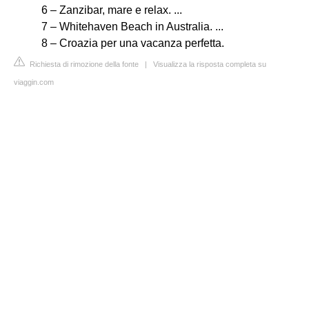
6 – Zanzibar, mare e relax. ...
7 – Whitehaven Beach in Australia. ...
8 – Croazia per una vacanza perfetta.
Richiesta di rimozione della fonte
|
Visualizza la risposta completa su
viaggin.com