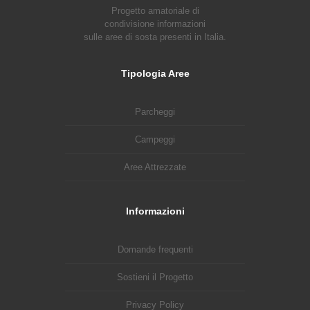
Progetto amatoriale di
condivisione informazioni
sulle aree di sosta presenti in Italia.
Tipologia Aree
Parcheggi
Campeggi
Aree Attrezzate
Informazioni
Domande frequenti
Sostieni il Progetto
Privacy Policy