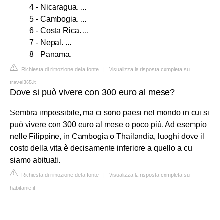
4 - Nicaragua. ...
5 - Cambogia. ...
6 - Costa Rica. ...
7 - Nepal. ...
8 - Panama.
Richiesta di rimozione della fonte
|
Visualizza la risposta completa su
travel365.it
Dove si può vivere con 300 euro al mese?
Sembra impossibile, ma ci sono paesi nel mondo in cui si
può vivere con 300 euro al mese o poco più. Ad esempio
nelle Filippine, in Cambogia o Thailandia, luoghi dove il
costo della vita è decisamente inferiore a quello a cui
siamo abituati.
Richiesta di rimozione della fonte
|
Visualizza la risposta completa su
habitante.it