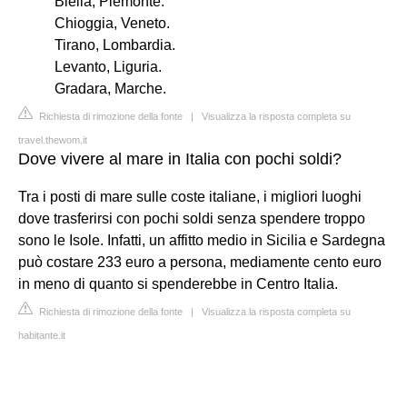
Biella, Piemonte.
Chioggia, Veneto.
Tirano, Lombardia.
Levanto, Liguria.
Gradara, Marche.
Richiesta di rimozione della fonte
|
Visualizza la risposta completa su
travel.thewom.it
Dove vivere al mare in Italia con pochi soldi?
Tra i posti di mare sulle coste italiane, i migliori luoghi
dove trasferirsi con pochi soldi senza spendere troppo
sono le Isole. Infatti, un affitto medio in Sicilia e Sardegna
può costare 233 euro a persona, mediamente cento euro
in meno di quanto si spenderebbe in Centro Italia.
Richiesta di rimozione della fonte
|
Visualizza la risposta completa su
habitante.it