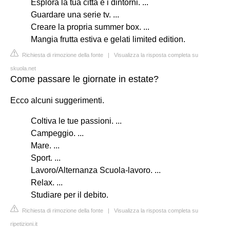
Esplora la tua città e i dintorni. ...
Guardare una serie tv. ...
Creare la propria summer box. ...
Mangia frutta estiva e gelati limited edition.
Richiesta di rimozione della fonte
|
Visualizza la risposta completa su
skuola.net
Come passare le giornate in estate?
Ecco alcuni suggerimenti.
Coltiva le tue passioni. ...
Campeggio. ...
Mare. ...
Sport. ...
Lavoro/Alternanza Scuola-lavoro. ...
Relax. ...
Studiare per il debito.
Richiesta di rimozione della fonte
|
Visualizza la risposta completa su
ripetizioni.it