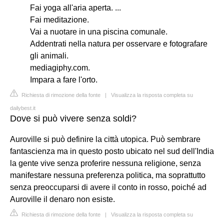
Fai yoga all'aria aperta. ...
Fai meditazione.
Vai a nuotare in una piscina comunale.
Addentrati nella natura per osservare e fotografare
gli animali.
mediagiphy.com.
Impara a fare l'orto.
Richiesta di rimozione della fonte
|
Visualizza la risposta completa su
dailybest.it
Dove si può vivere senza soldi?
Auroville si può definire la città utopica. Può sembrare
fantascienza ma in questo posto ubicato nel sud dell'India
la gente vive senza proferire nessuna religione, senza
manifestare nessuna preferenza politica, ma soprattutto
senza preoccuparsi di avere il conto in rosso, poiché ad
Auroville il denaro non esiste.
Richiesta di rimozione della fonte
|
Visualizza la risposta completa su