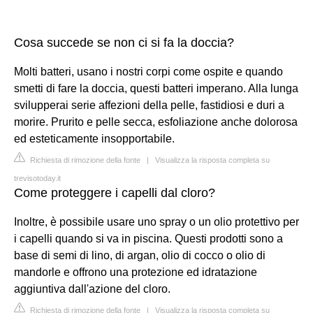
Cosa succede se non ci si fa la doccia?
Molti batteri, usano i nostri corpi come ospite e quando
smetti di fare la doccia, questi batteri imperano. Alla lunga
svilupperai serie affezioni della pelle, fastidiosi e duri a
morire. Prurito e pelle secca, esfoliazione anche dolorosa
ed esteticamente insopportabile.
Richiesta di rimozione della fonte
|
Visualizza la risposta completa su
trevisotoday.it
Come proteggere i capelli dal cloro?
Inoltre, è possibile usare uno spray o un olio protettivo per
i capelli quando si va in piscina. Questi prodotti sono a
base di semi di lino, di argan, olio di cocco o olio di
mandorle e offrono una protezione ed idratazione
aggiuntiva dall'azione del cloro.
Richiesta di rimozione della fonte
|
Visualizza la risposta completa su