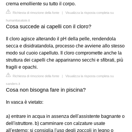
crema emolliente su tutto il corpo.
Richiesta di rimozione della fonte
|
Visualizza la risposta completa su
humanitasalute.it
Cosa succede ai capelli con il cloro?
Il cloro agisce alterando il pH della pelle, rendendola
secca e disidratandola, processo che avviene allo stesso
modo sul cuoio capelluto. Il cloro compromette anche la
struttura dei capelli che appariranno secchi e sfibrati, più
fragili e opachi.
Richiesta di rimozione della fonte
|
Visualizza la risposta completa su
sanders.it
Cosa non bisogna fare in piscina?
In vasca è vietato:
a) entrare in acqua in assenza dell'assistente bagnante o
dell'istruttore. b) camminare con calzature usate
all'esterno: si consiglia l'uso degli zoccoli in legno o