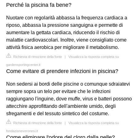
Perché la piscina fa bene?
Nuotare con regolarità abbassa la frequenza cardiaca a
riposo, abbassa la pressione sanguigna e permette di
aumentare la gettata cardiaca, riducendo il rischio di
malattie cardiovascolari. Inoltre, viene consigliato come
attività fisica aerobica per migliorare il metabolismo.
Richiesta di rimozione della fonte
|
Visualizza la risposta completa su
gardensportingcenter.it
Come evitare di prendere infezioni in piscina?
Non sedersi ai bordi delle piscine o comunque sdraiatevi
sempre sopra un telo per evitare che le infezioni
raggiungano l'inguine, dove muffe, virus e batteri possono
attecchire approfittando dell'ambiente umido, degli
sfregamenti e del tessuto sintetico del costume.
Richiesta di rimozione della fonte
|
Visualizza la risposta completa su
fondazioneveronesi.it
Come eliminare l'odore del cloro dalla pelle?