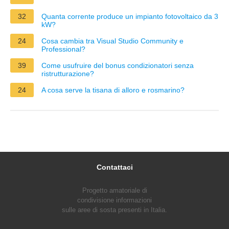
32
Quanta corrente produce un impianto fotovoltaico da 3
kW?
24
Cosa cambia tra Visual Studio Community e
Professional?
39
Come usufruire del bonus condizionatori senza
ristrutturazione?
24
A cosa serve la tisana di alloro e rosmarino?
Contattaci
Progetto amatoriale di
condivisione informazioni
sulle aree di sosta presenti in Italia.