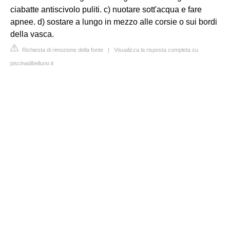
ciabatte antiscivolo puliti. c) nuotare sott'acqua e fare
apnee. d) sostare a lungo in mezzo alle corsie o sui bordi
della vasca.
Richiesta di rimozione della fonte
|
Visualizza la risposta completa su
piscinadibelluno.it