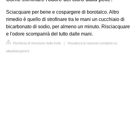
Sciacquare per bene e cospargere di borotalco. Altro
rimedio è quello di strofinare tra le mani un cucchiaio di
bicarbonato di sodio, per almeno un minuto. Risciacquare
e l'odore scomparirà del tutto dalle mani.
Richiesta di rimozione della fonte
|
Visualizza la risposta completa su
albadetergenti.it