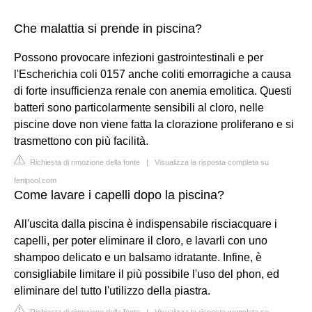
Che malattia si prende in piscina?
Possono provocare infezioni gastrointestinali e per
l'Escherichia coli 0157 anche coliti emorragiche a causa
di forte insufficienza renale con anemia emolitica. Questi
batteri sono particolarmente sensibili al cloro, nelle
piscine dove non viene fatta la clorazione proliferano e si
trasmettono con più facilità.
Richiesta di rimozione della fonte
|
Visualizza la risposta completa su
fenipool.com
Come lavare i capelli dopo la piscina?
All'uscita dalla piscina è indispensabile risciacquare i
capelli, per poter eliminare il cloro, e lavarli con uno
shampoo delicato e un balsamo idratante. Infine, è
consigliabile limitare il più possibile l'uso del phon, ed
eliminare del tutto l'utilizzo della piastra.
Richiesta di rimozione della fonte
|
Visualizza la risposta completa su