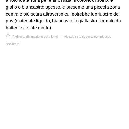
arrotondata sulla pelle arrossata. Il colore, di solito, è
giallo o biancastro; spesso, è presente una piccola zona
centrale più scura attraverso cui potrebbe fuoriuscire del
pus (materiale liquido, biancastro o giallastro, formato da
batteri e cellule morte).
Richiesta di rimozione della fonte
|
Visualizza la risposta completa su
issalute.it