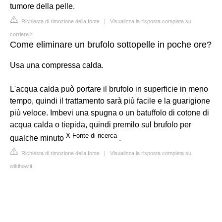
tumore della pelle.
Richiesta di rimozione della fonte
|
Visualizza la risposta completa su
corriere.it
Come eliminare un brufolo sottopelle in poche ore?
Usa una compressa calda.
L'acqua calda può portare il brufolo in superficie in meno
tempo, quindi il trattamento sarà più facile e la guarigione
più veloce. Imbevi una spugna o un batuffolo di cotone di
acqua calda o tiepida, quindi premilo sul brufolo per
X
Fonte
di
ricerca
qualche minuto
.
Richiesta di rimozione della fonte
|
Visualizza la risposta completa su
wikihow.it