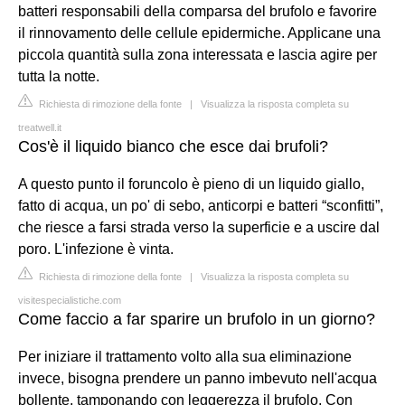
batteri responsabili della comparsa del brufolo e favorire
il rinnovamento delle cellule epidermiche. Applicane una
piccola quantità sulla zona interessata e lascia agire per
tutta la notte.
Richiesta di rimozione della fonte
|
Visualizza la risposta completa su
treatwell.it
Cos'è il liquido bianco che esce dai brufoli?
A questo punto il foruncolo è pieno di un liquido giallo,
fatto di acqua, un po' di sebo, anticorpi e batteri “sconfitti”,
che riesce a farsi strada verso la superficie e a uscire dal
poro. L'infezione è vinta.
Richiesta di rimozione della fonte
|
Visualizza la risposta completa su
visitespecialistiche.com
Come faccio a far sparire un brufolo in un giorno?
Per iniziare il trattamento volto alla sua eliminazione
invece, bisogna prendere un panno imbevuto nell'acqua
bollente, tamponando con leggerezza il brufolo. Con