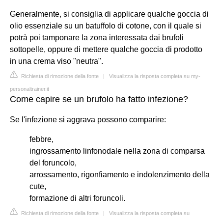
Generalmente, si consiglia di applicare qualche goccia di
olio essenziale su un batuffolo di cotone, con il quale si
potrà poi tamponare la zona interessata dai brufoli
sottopelle, oppure di mettere qualche goccia di prodotto
in una crema viso "neutra".
Richiesta di rimozione della fonte
|
Visualizza la risposta completa su my-
personaltrainer.it
Come capire se un brufolo ha fatto infezione?
Se l'infezione si aggrava possono comparire:
febbre,
ingrossamento linfonodale nella zona di comparsa
del foruncolo,
arrossamento, rigonfiamento e indolenzimento della
cute,
formazione di altri foruncoli.
Richiesta di rimozione della fonte
|
Visualizza la risposta completa su