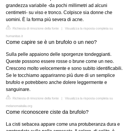
grandezza variabile -da pochi millimetri ad alcuni
centimetri- su viso e tronco. Colpisce sia donne che
uomini. È la forma più severa di acne.
Richiesta di rimozione della fonte
|
Visualizza la risposta completa su
humanitas.it
Come capire se è un brufolo o un neo?
Sulla pelle appaiono delle sporgenze tondeggianti.
Queste possono essere rosse o brune come un neo.
Crescono molto velocemente e sono subito identificabili.
Se le tocchiamo appariranno più dure di un semplice
brufolo e potrebbero anche dolere leggermente e
sanguinare.
Richiesta di rimozione della fonte
|
Visualizza la risposta completa su
melanomaitalia.org
Come riconoscere ciste da brufolo?
La cisti sebacea appare come una protuberanza dura e