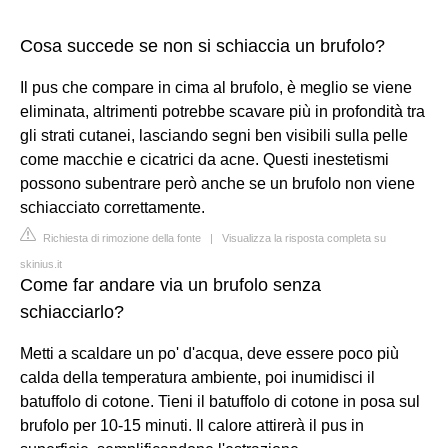
Cosa succede se non si schiaccia un brufolo?
Il pus che compare in cima al brufolo, è meglio se viene
eliminata, altrimenti potrebbe scavare più in profondità tra
gli strati cutanei, lasciando segni ben visibili sulla pelle
come macchie e cicatrici da acne. Questi inestetismi
possono subentrare però anche se un brufolo non viene
schiacciato correttamente.
Richiesta di rimozione della fonte
|
Visualizza la risposta completa su
skinius.it
Come far andare via un brufolo senza
schiacciarlo?
Metti a scaldare un po' d'acqua, deve essere poco più
calda della temperatura ambiente, poi inumidisci il
batuffolo di cotone. Tieni il batuffolo di cotone in posa sul
brufolo per 10-15 minuti. Il calore attirerà il pus in