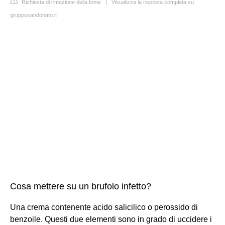
Richiesta di rimozione della fonte
|
Visualizza la risposta completa su
grupposandonato.it
Cosa mettere su un brufolo infetto?
Una crema contenente acido salicilico o perossido di
benzoile. Questi due elementi sono in grado di uccidere i