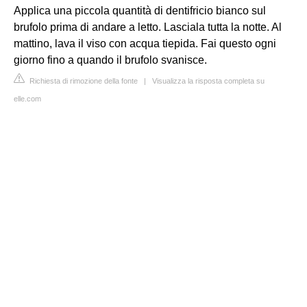
Applica una piccola quantità di dentifricio bianco sul
brufolo prima di andare a letto. Lasciala tutta la notte. Al
mattino, lava il viso con acqua tiepida. Fai questo ogni
giorno fino a quando il brufolo svanisce.
Richiesta di rimozione della fonte
|
Visualizza la risposta completa su
elle.com