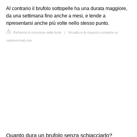
Al contrario il brufolo sottopelle ha una durata maggiore,
da una settimana fino anche a mesi, e tende a
ripresentarsi anche più volte nello stesso punto.
Richiesta di rimozione della fonte
|
Visualizza la risposta completa su
valorinormali.com
Quanto dura un brufolo senza schiacciarlo?