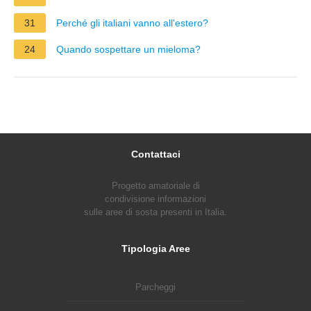
31
Perché gli italiani vanno all'estero?
24
Quando sospettare un mieloma?
Contattaci
Progetto amatoriale di
condivisione informazioni
sulle aree di sosta presenti in Italia.
Tipologia Aree
Parcheggi