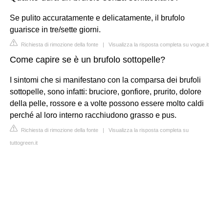
Se pulito accuratamente e delicatamente, il brufolo
guarisce in tre/sette giorni.
Richiesta di rimozione della fonte
|
Visualizza la risposta completa su vogue.it
Come capire se è un brufolo sottopelle?
I sintomi che si manifestano con la comparsa dei brufoli
sottopelle, sono infatti: bruciore, gonfiore, prurito, dolore
della pelle, rossore e a volte possono essere molto caldi
perché al loro interno racchiudono grasso e pus.
Richiesta di rimozione della fonte
|
Visualizza la risposta completa su
tuttogreen.it