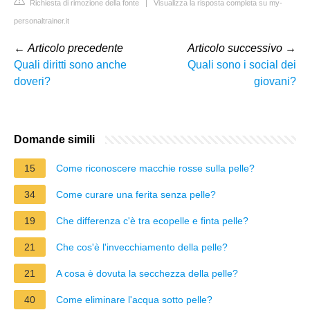
Richiesta di rimozione della fonte
|
Visualizza la risposta completa su my-
personaltrainer.it
←
Articolo precedente
Articolo successivo
→
Quali diritti sono anche
Quali sono i social dei
doveri?
giovani?
Domande simili
15
Come riconoscere macchie rosse sulla pelle?
34
Come curare una ferita senza pelle?
19
Che differenza c'è tra ecopelle e finta pelle?
21
Che cos'è l'invecchiamento della pelle?
21
A cosa è dovuta la secchezza della pelle?
40
Come eliminare l'acqua sotto pelle?