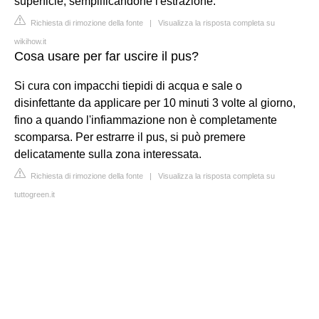
superficie, semplificandone l'estrazione.
Richiesta di rimozione della fonte
|
Visualizza la risposta completa su
wikihow.it
Cosa usare per far uscire il pus?
Si cura con impacchi tiepidi di acqua e sale o
disinfettante da applicare per 10 minuti 3 volte al giorno,
fino a quando l'infiammazione non è completamente
scomparsa. Per estrarre il pus, si può premere
delicatamente sulla zona interessata.
Richiesta di rimozione della fonte
|
Visualizza la risposta completa su
tuttogreen.it