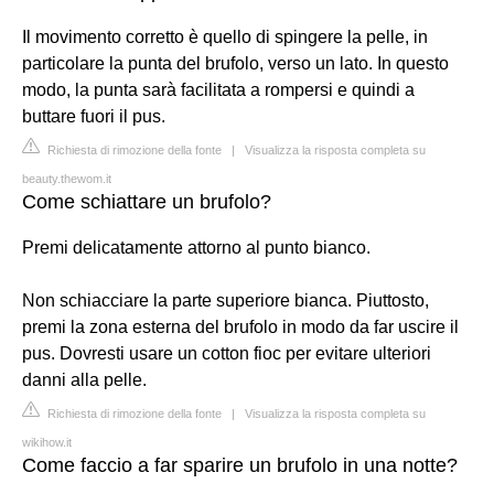
Il movimento corretto è quello di spingere la pelle, in
particolare la punta del brufolo, verso un lato. In questo
modo, la punta sarà facilitata a rompersi e quindi a
buttare fuori il pus.
Richiesta di rimozione della fonte
|
Visualizza la risposta completa su
beauty.thewom.it
Come schiattare un brufolo?
Premi delicatamente attorno al punto bianco.
Non schiacciare la parte superiore bianca. Piuttosto,
premi la zona esterna del brufolo in modo da far uscire il
pus. Dovresti usare un cotton fioc per evitare ulteriori
danni alla pelle.
Richiesta di rimozione della fonte
|
Visualizza la risposta completa su
wikihow.it
Come faccio a far sparire un brufolo in una notte?