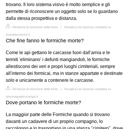
trovano. Il loro sistema visivo è molto semplice e gli
permette di riconoscere un oggetto solo se lo guardano
dalla stessa prospettiva e distanza.
Richiesta di rimozione della fonte
|
Visualizza la risposta completa su
mondoformiche.it
Che fine fanno le formiche morte?
Come le api gettano le carcasse fuori dall'arnia e le
termiti 'eliminano' i defunti mangiandoli, le formiche
allestiscono dei veri e propri luoghi cimiteriali, sempre
all'interno dei formicai, ma in stanze appartate e destinate
solo e unicamente a contenere le carcasse.
Richiesta di rimozione della fonte
|
Visualizza la risposta completa su
amoreaquattrozampe.it
Dove portano le formiche morte?
La maggior parte delle Formiche quando si trovano
davanti un cadavere di un proprio compagno, lo
raccolgono e lo trasportano in una stanza ''cimitero'', dove