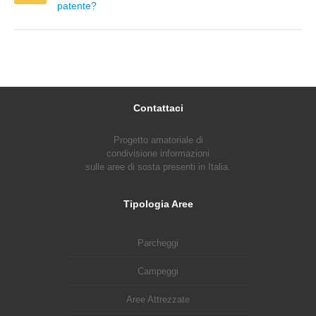
patente?
Contattaci
Progetto amatoriale di
condivisione informazioni
sulle aree di sosta presenti in Italia.
Tipologia Aree
Parcheggi
Campeggi
Aree Attrezzate