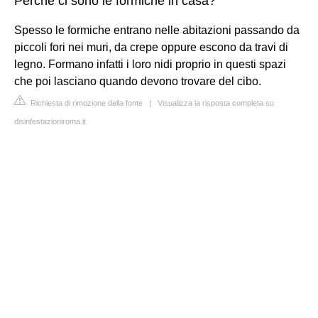
Perché ci sono le formiche in casa?
Spesso le formiche entrano nelle abitazioni passando da
piccoli fori nei muri, da crepe oppure escono da travi di
legno. Formano infatti i loro nidi proprio in questi spazi
che poi lasciano quando devono trovare del cibo.
Richiesta di rimozione della fonte
|
Visualizza la risposta completa su
disinfestazioniroma.it