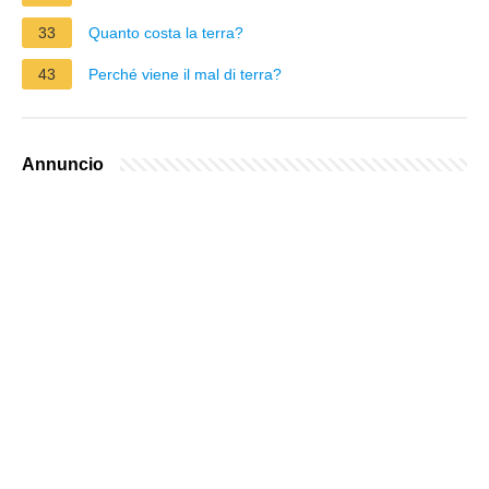
33
Quanto costa la terra?
43
Perché viene il mal di terra?
Annuncio