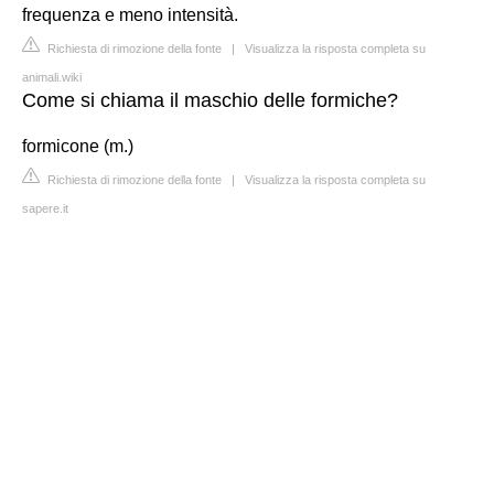
frequenza e meno intensità.
Richiesta di rimozione della fonte
|
Visualizza la risposta completa su
animali.wiki
Come si chiama il maschio delle formiche?
formicone (m.)
Richiesta di rimozione della fonte
|
Visualizza la risposta completa su
sapere.it