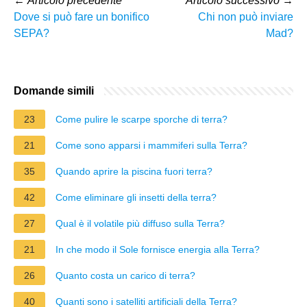
←
Articolo precedente
Articolo successivo
→
Dove si può fare un bonifico
Chi non può inviare
SEPA?
Mad?
Domande simili
23
Come pulire le scarpe sporche di terra?
21
Come sono apparsi i mammiferi sulla Terra?
35
Quando aprire la piscina fuori terra?
42
Come eliminare gli insetti della terra?
27
Qual è il volatile più diffuso sulla Terra?
21
In che modo il Sole fornisce energia alla Terra?
26
Quanto costa un carico di terra?
40
Quanti sono i satelliti artificiali della Terra?