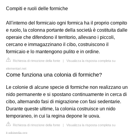
Compiti e ruoli delle formiche
All'interno del formicaio ogni formica ha il proprio compito
e ruolo, la colonna portante della società è costituita dalle
operaie che difendono il territorio, allevano i piccoli,
cercano e immagazzinano il cibo, costruiscono il
formicaio e lo mantengono pulito e in ordine.
Richiesta di rimozione della fonte
|
Visualizza la risposta completa su
elementari.net
Come funziona una colonia di formiche?
Le colonie di alcune specie di formiche non realizzano un
nido permanente e si spostano continuamente in cerca di
cibo, alternando fasi di migrazione con fasi sedentarie.
Durante queste ultime, la colonia costruisce un nido
temporaneo, in cui la regina depone le uova.
Richiesta di rimozione della fonte
|
Visualizza la risposta completa su
it.wikipedia.org