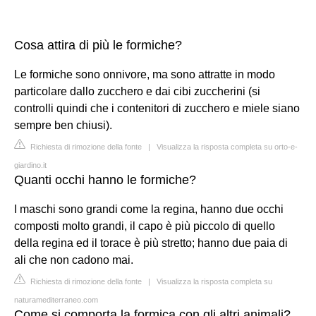
Cosa attira di più le formiche?
Le formiche sono onnivore, ma sono attratte in modo
particolare dallo zucchero e dai cibi zuccherini (si
controlli quindi che i contenitori di zucchero e miele siano
sempre ben chiusi).
Richiesta di rimozione della fonte
|
Visualizza la risposta completa su orto-e-
giardino.it
Quanti occhi hanno le formiche?
I maschi sono grandi come la regina, hanno due occhi
composti molto grandi, il capo è più piccolo di quello
della regina ed il torace è più stretto; hanno due paia di
ali che non cadono mai.
Richiesta di rimozione della fonte
|
Visualizza la risposta completa su
naturamediterraneo.com
Come si comporta la formica con gli altri animali?