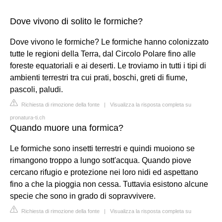
Dove vivono di solito le formiche?
Dove vivono le formiche? Le formiche hanno colonizzato
tutte le regioni della Terra, dal Circolo Polare fino alle
foreste equatoriali e ai deserti. Le troviamo in tutti i tipi di
ambienti terrestri tra cui prati, boschi, greti di fiume,
pascoli, paludi.
Richiesta di rimozione della fonte
|
Visualizza la risposta completa su
pronatura-ti.ch
Quando muore una formica?
Le formiche sono insetti terrestri e quindi muoiono se
rimangono troppo a lungo sott'acqua. Quando piove
cercano rifugio e protezione nei loro nidi ed aspettano
fino a che la pioggia non cessa. Tuttavia esistono alcune
specie che sono in grado di sopravvivere.
Richiesta di rimozione della fonte
|
Visualizza la risposta completa su