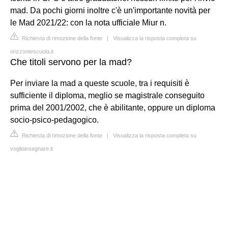
mad. Da pochi giorni inoltre c'è un'importante novità per
le Mad 2021/22: con la nota ufficiale Miur n.
Richiesta di rimozione della fonte
|
Visualizza la risposta completa su
orizzontescuola.it
Che titoli servono per la mad?
Per inviare la mad a queste scuole, tra i requisiti è
sufficiente il diploma, meglio se magistrale conseguito
prima del 2001/2002, che è abilitante, oppure un diploma
socio-psico-pedagogico.
Richiesta di rimozione della fonte
|
Visualizza la risposta completa su
voglioinsegnare.it