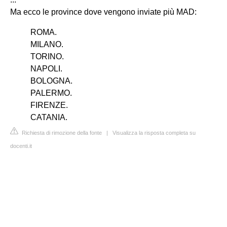
Ma ecco le province dove vengono inviate più MAD:
ROMA.
MILANO.
TORINO.
NAPOLI.
BOLOGNA.
PALERMO.
FIRENZE.
CATANIA.
Richiesta di rimozione della fonte
|
Visualizza la risposta completa su
docenti.it