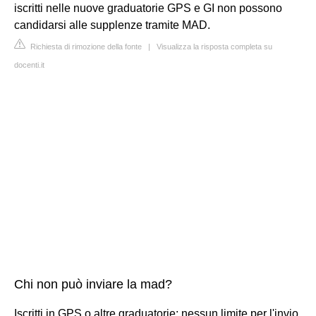
iscritti nelle nuove graduatorie GPS e GI non possono
candidarsi alle supplenze tramite MAD.
Richiesta di rimozione della fonte
|
Visualizza la risposta completa su
docenti.it
Chi non può inviare la mad?
Iscritti in GPS o altre graduatorie: nessun limite per l'invio