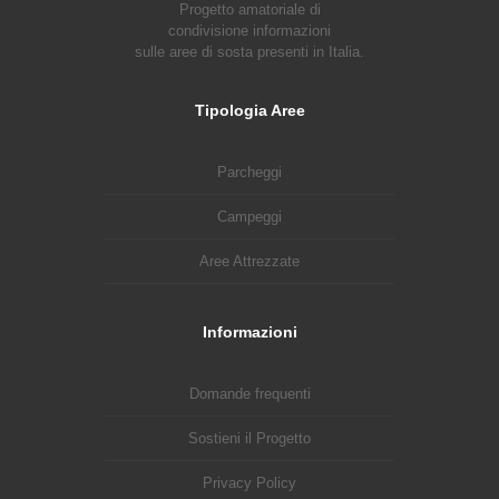
Progetto amatoriale di
condivisione informazioni
sulle aree di sosta presenti in Italia.
Tipologia Aree
Parcheggi
Campeggi
Aree Attrezzate
Informazioni
Domande frequenti
Sostieni il Progetto
Privacy Policy