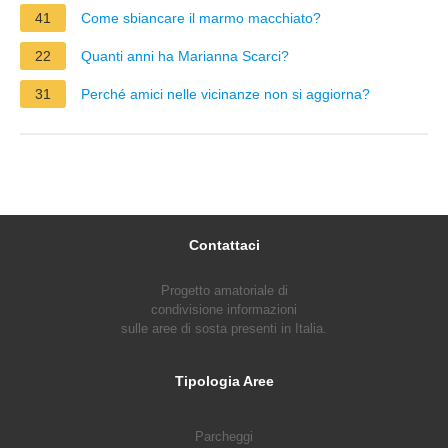
41
Come sbiancare il marmo macchiato?
22
Quanti anni ha Marianna Scarci?
31
Perché amici nelle vicinanze non si aggiorna?
Contattaci
Progetto amatoriale di
condivisione informazioni
sulle aree di sosta presenti in Italia.
Tipologia Aree
Parcheggi