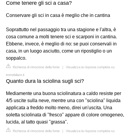
Come tenere gli sci a casa?
Conservare gli sci in casa è meglio che in cantina
Soprattutto nel passaggio tra una stagione e l'altra, è
cosa comune a molti tenere sci e scarponi in cantina.
Ebbene, invece, è meglio di no: se puoi conservali in
casa, in un luogo asciutto, come un ripostiglio o un
soppalco.
Richiesta di rimozione della fonte
|
Visualizza la risposta completa su
immobiliare.it
Quanto dura la sciolina sugli sci?
Mediamente una buona sciolinatura a caldo resiste per
4/5 uscite sulla neve, mentre una con "sciolina" liquida
applicata a freddo molto meno, direi un'uscita. Una
soletta sciolinata di "fresco" appare di colore omogeneo,
lucida, al tatto quasi "grassa".
Richiesta di rimozione della fonte
|
Visualizza la risposta completa su