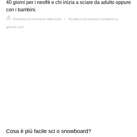
40 giorni per i neofiti e chi inizia a sciare da adulto oppure
con i bambini.
Richiesta di rimozione della fonte
|
Visualizza la risposta completa su
garmin.com
Cosa è più facile sci o snowboard?