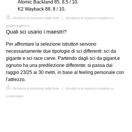
Atomic Backland 85. 8.5 / 10.
K2 Wayback 88. 8 / 10.
Richiesta di rimozione della fonte
|
Visualizza la risposta completa su
qualescegliere.it
Quali sci usano i maestri?
Per affrontare la selezione istruttori servono
necessariamente due tipologie di sci differenti: sci da
gigante e sci race carve. Partendo dagli sci da gigant,e
ognuno ha una predilezione differente: si passa dai
raggio 23/25 ai 30 metri, in base al feeling personale con
l'attrezzo.
Richiesta di rimozione della fonte
|
Visualizza la risposta completa su
sciaremag.it