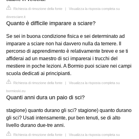
Richiesta di rimozione della fonte
|
Visualizza la risposta completa su
dovesciare.it
Quanto è difficile imparare a sciare?
Se sei in buona condizione fisica e sei determinato ad
imparare a sciare non hai davvero nulla da temere. Il
percorso di apprendimento è relativamente breve e se ti
affiderai ad un maestro di sci imparerai i trucchi del
mestiere in poche lezioni. A Bormio puoi sciare nei campi
scuola dedicati ai principianti.
Richiesta di rimozione della fonte
|
Visualizza la risposta completa su
bormioski.eu
Quanti anni dura un paio di sci?
stagione) quanto durano gli sci? stagione) quanto durano
gli sci? Usati intensamente, pur ben tenuti, se di alto
livello durano due-tre anni.
Richiesta di rimozione della fonte
|
Visualizza la risposta completa su