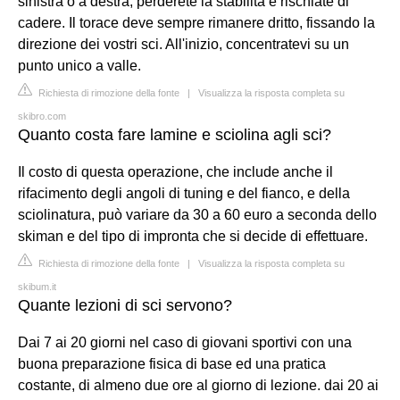
sinistra o a destra, perderete la stabilità e rischiate di
cadere. Il torace deve sempre rimanere dritto, fissando la
direzione dei vostri sci. All'inizio, concentratevi su un
punto unico a valle.
Richiesta di rimozione della fonte
|
Visualizza la risposta completa su
skibro.com
Quanto costa fare lamine e sciolina agli sci?
Il costo di questa operazione, che include anche il
rifacimento degli angoli di tuning e del fianco, e della
sciolinatura, può variare da 30 a 60 euro a seconda dello
skiman e del tipo di impronta che si decide di effettuare.
Richiesta di rimozione della fonte
|
Visualizza la risposta completa su
skibum.it
Quante lezioni di sci servono?
Dai 7 ai 20 giorni nel caso di giovani sportivi con una
buona preparazione fisica di base ed una pratica
costante, di almeno due ore al giorno di lezione. dai 20 ai