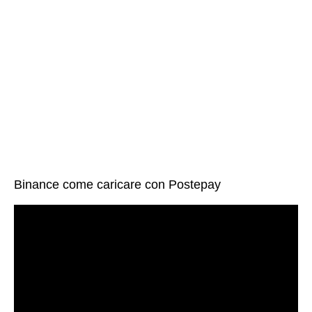
Binance come caricare con Postepay