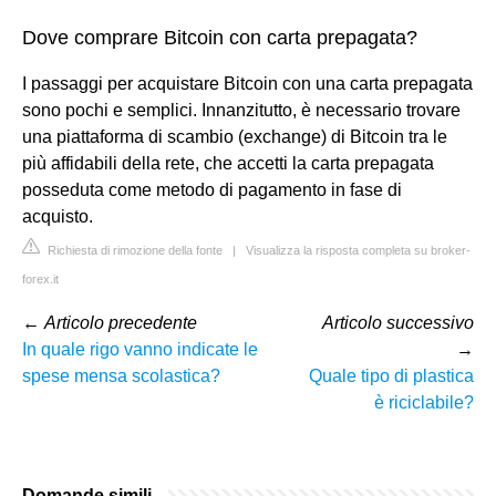
Dove comprare Bitcoin con carta prepagata?
I passaggi per acquistare Bitcoin con una carta prepagata
sono pochi e semplici. Innanzitutto, è necessario trovare
una piattaforma di scambio (exchange) di Bitcoin tra le
più affidabili della rete, che accetti la carta prepagata
posseduta come metodo di pagamento in fase di
acquisto.
Richiesta di rimozione della fonte
|
Visualizza la risposta completa su broker-
forex.it
←
Articolo precedente
Articolo successivo
In quale rigo vanno indicate le
→
spese mensa scolastica?
Quale tipo di plastica
è riciclabile?
Domande simili