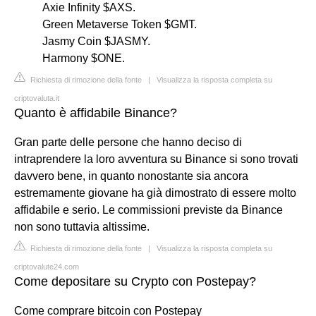
Axie Infinity $AXS.
Green Metaverse Token $GMT.
Jasmy Coin $JASMY.
Harmony $ONE.
Richiesta di rimozione della fonte
|
Visualizza la risposta completa su
criptovaluta.it
Quanto è affidabile Binance?
Gran parte delle persone che hanno deciso di
intraprendere la loro avventura su Binance si sono trovati
davvero bene, in quanto nonostante sia ancora
estremamente giovane ha già dimostrato di essere molto
affidabile e serio. Le commissioni previste da Binance
non sono tuttavia altissime.
Richiesta di rimozione della fonte
|
Visualizza la risposta completa su
criptovalute24.com
Come depositare su Crypto con Postepay?
Come comprare bitcoin con Postepay