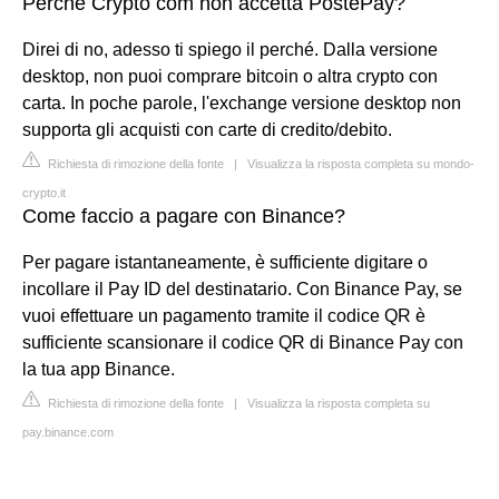
Perché Crypto com non accetta PostePay?
Direi di no, adesso ti spiego il perché. Dalla versione
desktop, non puoi comprare bitcoin o altra crypto con
carta. In poche parole, l'exchange versione desktop non
supporta gli acquisti con carte di credito/debito.
Richiesta di rimozione della fonte
|
Visualizza la risposta completa su mondo-
crypto.it
Come faccio a pagare con Binance?
Per pagare istantaneamente, è sufficiente digitare o
incollare il Pay ID del destinatario. Con Binance Pay, se
vuoi effettuare un pagamento tramite il codice QR è
sufficiente scansionare il codice QR di Binance Pay con
la tua app Binance.
Richiesta di rimozione della fonte
|
Visualizza la risposta completa su
pay.binance.com