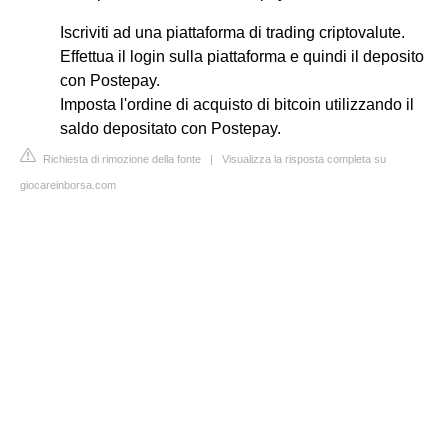
Iscriviti ad una piattaforma di trading criptovalute.
Effettua il login sulla piattaforma e quindi il deposito
con Postepay.
Imposta l'ordine di acquisto di bitcoin utilizzando il
saldo depositato con Postepay.
Richiesta di rimozione della fonte
|
Visualizza la risposta completa su
giocareinborsa.com