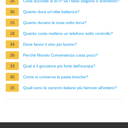
26
Cosa succede ai BTP Se i tassi salgono o scendono?
36
Quanto dura un'otite batterica?
15
Quanto durano le ossa sotto terra?
18
Quanto costa mettere un telefono sotto controllo?
34
Dove fanno il vino più buono?
26
Perché Mondo Convenienza costa poco?
33
Qual è il giocatore più forte dell'europa?
45
Come si conserva la pasta brioche?
15
Quali sono le canzoni italiane più famose all'estero?