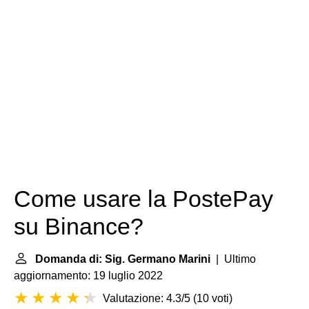
Come usare la PostePay
su Binance?
Domanda di: Sig. Germano Marini
| Ultimo
aggiornamento: 19 luglio 2022
Valutazione: 4.3/5
(
10 voti
)