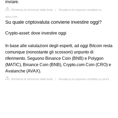
inviare.
Richiesta di rimozione della fonte
|
Visualizza la risposta completa su
wise.com
Su quale criptovaluta conviene investire oggi?
Crypto-asset: dove investire oggi
In base alle valutazioni degli esperti, ad oggi Bitcoin resta
comunque (nonostante gli scossoni) unpunto di
riferimento. Seguono Binance Coin (BNB) e Polygon
(MATIC), Binance Coin (BNB), Crypto.com Coin (CRO) e
Avalanche (AVAX).
Richiesta di rimozione della fonte
|
Visualizza la risposta completa su pmi.it