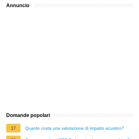
Annuncio
Domande popolari
17
Quanto costa una valutazione di impatto acustico?