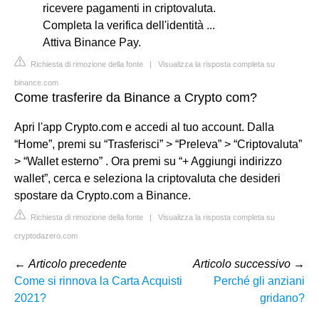
ricevere pagamenti in criptovaluta.
Completa la verifica dell'identità ...
Attiva Binance Pay.
Richiesta di rimozione della fonte
|
Visualizza la risposta completa su
binance.com
Come trasferire da Binance a Crypto com?
Apri l'app Crypto.com e accedi al tuo account. Dalla
“Home”, premi su “Trasferisci” > “Preleva” > “Criptovaluta”
> “Wallet esterno” . Ora premi su “+ Aggiungi indirizzo
wallet”, cerca e seleziona la criptovaluta che desideri
spostare da Crypto.com a Binance.
Richiesta di rimozione della fonte
|
Visualizza la risposta completa su
cryptodazero.com
←
Articolo precedente
Articolo successivo
→
Come si rinnova la Carta Acquisti
Perché gli anziani
2021?
gridano?