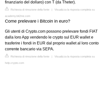
finanziario del dollaro) con T (da Theter).
Richiesta di rimozione della fonte
|
Visualizza la risposta completa su
academy.bit2me.com
Come prelevare i Bitcoin in euro?
Gli utenti di Crypto.com possono prelevare fondi FIAT
dalla loro App vendendo le crypto sul EUR wallet e
trasferire i fondi in EUR dal proprio wallet al loro conto
corrente bancario via SEPA.
Richiesta di rimozione della fonte
|
Visualizza la risposta completa su
help.crypto.com