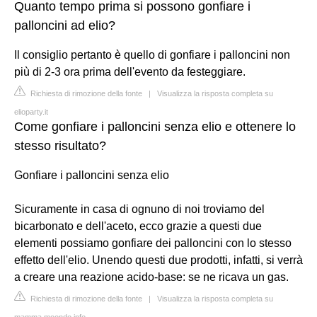
Quanto tempo prima si possono gonfiare i
palloncini ad elio?
Il consiglio pertanto è quello di gonfiare i palloncini non
più di 2-3 ora prima dell'evento da festeggiare.
Richiesta di rimozione della fonte
|
Visualizza la risposta completa su
elioparty.it
Come gonfiare i palloncini senza elio e ottenere lo
stesso risultato?
Gonfiare i palloncini senza elio
Sicuramente in casa di ognuno di noi troviamo del
bicarbonato e dell'aceto, ecco grazie a questi due
elementi possiamo gonfiare dei palloncini con lo stesso
effetto dell'elio. Unendo questi due prodotti, infatti, si verrà
a creare una reazione acido-base: se ne ricava un gas.
Richiesta di rimozione della fonte
|
Visualizza la risposta completa su
mamma.moondo.info