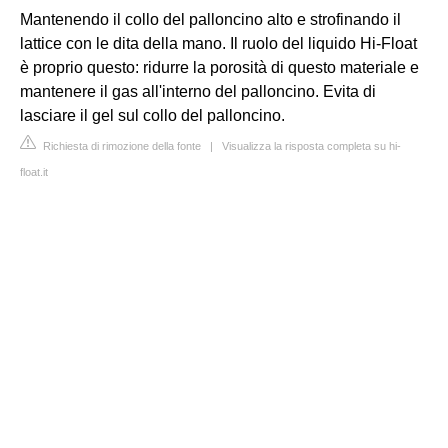
Mantenendo il collo del palloncino alto e strofinando il
lattice con le dita della mano. Il ruolo del liquido Hi-Float
è proprio questo: ridurre la porosità di questo materiale e
mantenere il gas all'interno del palloncino. Evita di
lasciare il gel sul collo del palloncino.
Richiesta di rimozione della fonte
|
Visualizza la risposta completa su hi-
float.it