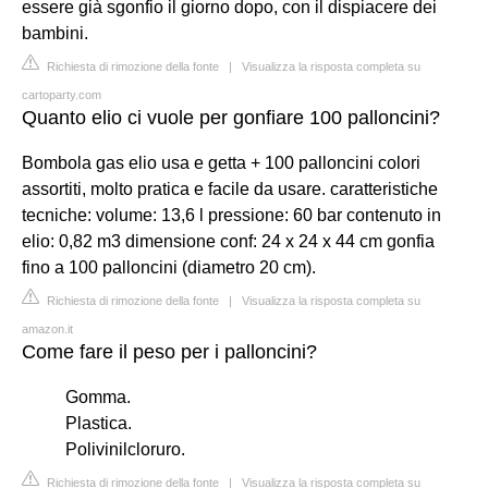
essere già sgonfio il giorno dopo, con il dispiacere dei
bambini.
Richiesta di rimozione della fonte
|
Visualizza la risposta completa su
cartoparty.com
Quanto elio ci vuole per gonfiare 100 palloncini?
Bombola gas elio usa e getta + 100 palloncini colori
assortiti, molto pratica e facile da usare. caratteristiche
tecniche: volume: 13,6 l pressione: 60 bar contenuto in
elio: 0,82 m3 dimensione conf: 24 x 24 x 44 cm gonfia
fino a 100 palloncini (diametro 20 cm).
Richiesta di rimozione della fonte
|
Visualizza la risposta completa su
amazon.it
Come fare il peso per i palloncini?
Gomma.
Plastica.
Polivinilcloruro.
Richiesta di rimozione della fonte
|
Visualizza la risposta completa su