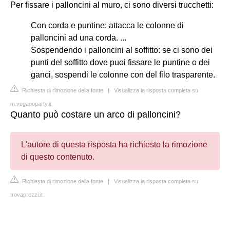
Per fissare i palloncini al muro, ci sono diversi trucchetti:
Con corda e puntine: attacca le colonne di
palloncini ad una corda. ...
Sospendendo i palloncini al soffitto: se ci sono dei
punti del soffitto dove puoi fissare le puntine o dei
ganci, sospendi le colonne con del filo trasparente.
Richiesta di rimozione della fonte
|
Visualizza la risposta completa su
m.vegaooparty.it
Quanto può costare un arco di palloncini?
L'autore di questa risposta ha richiesto la rimozione
di questo contenuto.
Richiesta di rimozione della fonte
|
Visualizza la risposta completa su
trovaprezzi.it