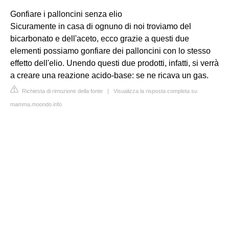
Gonfiare i palloncini senza elio
Sicuramente in casa di ognuno di noi troviamo del
bicarbonato e dell'aceto, ecco grazie a questi due
elementi possiamo gonfiare dei palloncini con lo stesso
effetto dell'elio. Unendo questi due prodotti, infatti, si verrà
a creare una reazione acido-base: se ne ricava un gas.
Richiesta di rimozione della fonte
|
Visualizza la risposta completa su
mamma.moondo.info