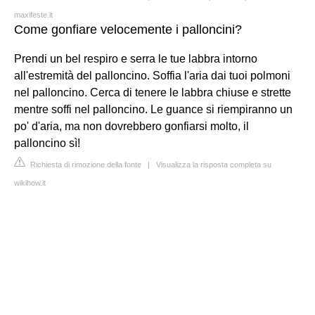
maxifeste.it
Come gonfiare velocemente i palloncini?
Prendi un bel respiro e serra le tue labbra intorno
all'estremità del palloncino. Soffia l'aria dai tuoi polmoni
nel palloncino. Cerca di tenere le labbra chiuse e strette
mentre soffi nel palloncino. Le guance si riempiranno un
po' d'aria, ma non dovrebbero gonfiarsi molto, il
palloncino sì!
Richiesta di rimozione della fonte
|
Visualizza la risposta completa su
wikihow.it