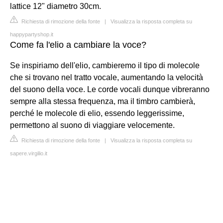
lattice 12" diametro 30cm.
Richiesta di rimozione della fonte
|
Visualizza la risposta completa su
happypartyshop.it
Come fa l'elio a cambiare la voce?
Se inspiriamo dell'elio, cambieremo il tipo di molecole
che si trovano nel tratto vocale, aumentando la velocità
del suono della voce. Le corde vocali dunque vibreranno
sempre alla stessa frequenza, ma il timbro cambierà,
perché le molecole di elio, essendo leggerissime,
permettono al suono di viaggiare velocemente.
Richiesta di rimozione della fonte
|
Visualizza la risposta completa su
sapere.virgilio.it