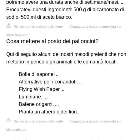
potremo avere una durata anche di settimane/mesi....
Procuratevi questi ingredienti: 500 g di bicarbonato di
sodio. 500 ml di aceto bianco.
Richiesta di rimozione della fonte
|
Visualizza la risposta completa su
tellaroitaly.com
Cosa mettere al posto dei palloncini?
Qui di seguito alcuni dei nostri metodi preferiti che non
mettono in pericolo gli animali o le comunità locali.
Bolle di sapone! ...
Alternative per i coriandoli. ...
Flying Wish Paper. ...
Luminarie. ...
Balene origami. ...
Pianta un albero o dei fiori.
Richiesta di rimozione della fonte
|
Visualizza la risposta completa su
blog.padi.com