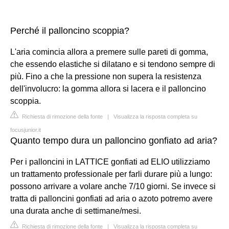
Perché il palloncino scoppia?
L'aria comincia allora a premere sulle pareti di gomma,
che essendo elastiche si dilatano e si tendono sempre di
più. Fino a che la pressione non supera la resistenza
dell'involucro: la gomma allora si lacera e il palloncino
scoppia.
Richiesta di rimozione della fonte
|
Visualizza la risposta completa su
focusjunior.it
Quanto tempo dura un palloncino gonfiato ad aria?
Per i palloncini in LATTICE gonfiati ad ELIO utilizziamo
un trattamento professionale per farli durare più a lungo:
possono arrivare a volare anche 7/10 giorni. Se invece si
tratta di palloncini gonfiati ad aria o azoto potremo avere
una durata anche di settimane/mesi.
Richiesta di rimozione della fonte
|
Visualizza la risposta completa su