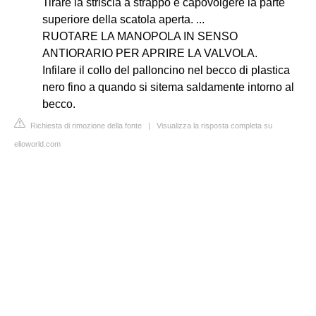
Tirare la striscia a strappo e capovolgere la parte
superiore della scatola aperta. ...
RUOTARE LA MANOPOLA IN SENSO
ANTIORARIO PER APRIRE LA VALVOLA.
Infilare il collo del palloncino nel becco di plastica
nero fino a quando si sitema saldamente intorno al
becco.
Richiesta di rimozione della fonte
|
Visualizza la risposta completa su
elioworld.com