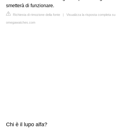
smetterà di funzionare.
Richiesta di rimozione della fonte
|
Visualizza la risposta completa su
omegawatches.com
Chi è il lupo alfa?