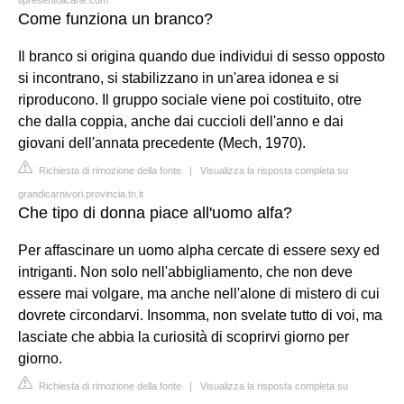
Come funziona un branco?
Il branco si origina quando due individui di sesso opposto
si incontrano, si stabilizzano in un'area idonea e si
riproducono. Il gruppo sociale viene poi costituito, otre
che dalla coppia, anche dai cuccioli dell'anno e dai
giovani dell'annata precedente (Mech, 1970).
Richiesta di rimozione della fonte
|
Visualizza la risposta completa su
grandicarnivori.provincia.tn.it
Che tipo di donna piace all'uomo alfa?
Per affascinare un uomo alpha cercate di essere sexy ed
intriganti. Non solo nell'abbigliamento, che non deve
essere mai volgare, ma anche nell'alone di mistero di cui
dovrete circondarvi. Insomma, non svelate tutto di voi, ma
lasciate che abbia la curiosità di scoprirvi giorno per
giorno.
Richiesta di rimozione della fonte
|
Visualizza la risposta completa su