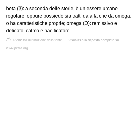
beta (β): a seconda delle storie, è un essere umano
regolare, oppure possiede sia tratti da alfa che da omega,
o ha caratteristiche proprie; omega (Ω): remissivo e
delicato, calmo e pacificatore.
Richiesta di rimozione della fonte
|
Visualizza la risposta completa su
it.wikipedia.org