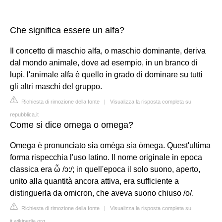
Che significa essere un alfa?
Il concetto di maschio alfa, o maschio dominante, deriva
dal mondo animale, dove ad esempio, in un branco di
lupi, l'animale alfa è quello in grado di dominare su tutti
gli altri maschi del gruppo.
Richiesta di rimozione della fonte
|
Visualizza la risposta completa su
repubblica.it
Come si dice omega o omega?
Omega è pronunciato sia omèga sia òmega. Quest'ultima
forma rispecchia l'uso latino. Il nome originale in epoca
classica era ὦ /ɔ:/; in quell'epoca il solo suono, aperto,
unito alla quantità ancora attiva, era sufficiente a
distinguerla da omicron, che aveva suono chiuso /o/.
Richiesta di rimozione della fonte
|
Visualizza la risposta completa su
it.wikipedia.org