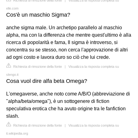
Richiesta di rimozione della fonte
|
Visualizza la risposta completa su
elle.com
Cos'è un maschio Sigma?
anche sigma male. Un archetipo parallelo al maschio
alpha, ma con la differenza che mentre quest'ultimo è alla
ricerca di popolarità e fama, Il sigma è introverso, si
concentra su se stesso, non cerca l'approvazione di altri
ad ogni costo e lavora duro so ciò che lui crede.
Richiesta di rimozione della fonte
|
Visualizza la risposta completa su
slengo.it
Cosa vuol dire alfa beta Omega?
L'omegaverse, anche noto come A/B/O (abbreviazione di
"alpha/beta/omega"), è un sottogenere di fiction
speculativa erotica che ha avuto origine tra le fanfiction
slash.
Richiesta di rimozione della fonte
|
Visualizza la risposta completa su
it.wikipedia.org