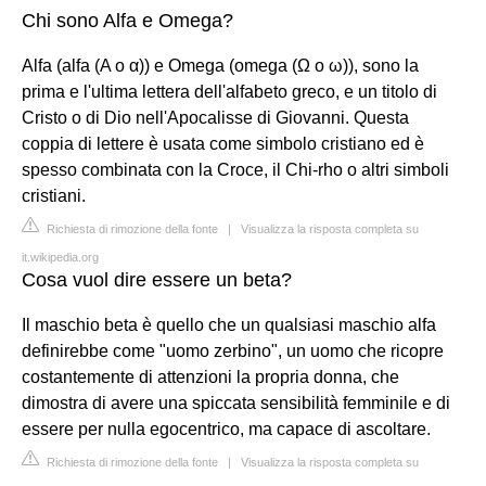
Chi sono Alfa e Omega?
Alfa (alfa (Α o α)) e Omega (omega (Ω o ω)), sono la
prima e l'ultima lettera dell'alfabeto greco, e un titolo di
Cristo o di Dio nell'Apocalisse di Giovanni. Questa
coppia di lettere è usata come simbolo cristiano ed è
spesso combinata con la Croce, il Chi-rho o altri simboli
cristiani.
Richiesta di rimozione della fonte
|
Visualizza la risposta completa su
it.wikipedia.org
Cosa vuol dire essere un beta?
Il maschio beta è quello che un qualsiasi maschio alfa
definirebbe come "uomo zerbino", un uomo che ricopre
costantemente di attenzioni la propria donna, che
dimostra di avere una spiccata sensibilità femminile e di
essere per nulla egocentrico, ma capace di ascoltare.
Richiesta di rimozione della fonte
|
Visualizza la risposta completa su