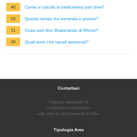
40
Come si calcola la tredicesima part time?
16
Quanto tempo tra merenda e pranzo?
31
Cosa vuol dire Shakerando di Rhove?
39
Quali sono i tre canali sensoriali?
Contattaci
Progetto amatoriale di
condivisione informazioni
sulle aree di sosta presenti in Italia.
Tipologia Aree