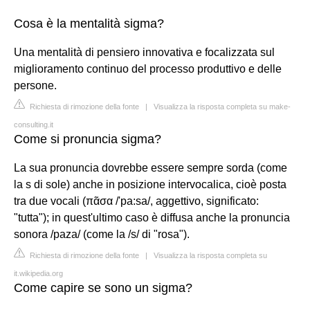
Cosa è la mentalità sigma?
Una mentalità di pensiero innovativa e focalizzata sul
miglioramento continuo del processo produttivo e delle
persone.
Richiesta di rimozione della fonte
|
Visualizza la risposta completa su make-
consulting.it
Come si pronuncia sigma?
La sua pronuncia dovrebbe essere sempre sorda (come
la s di sole) anche in posizione intervocalica, cioè posta
tra due vocali (πᾶσα /'pa:sa/, aggettivo, significato:
"tutta"); in quest'ultimo caso è diffusa anche la pronuncia
sonora /paza/ (come la /s/ di "rosa").
Richiesta di rimozione della fonte
|
Visualizza la risposta completa su
it.wikipedia.org
Come capire se sono un sigma?