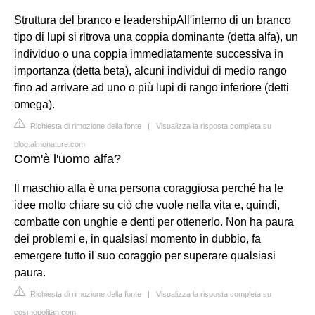
Struttura del branco e leadershipAll'interno di un branco
tipo di lupi si ritrova una coppia dominante (detta alfa), un
individuo o una coppia immediatamente successiva in
importanza (detta beta), alcuni individui di medio rango
fino ad arrivare ad uno o più lupi di rango inferiore (detti
omega).
Richiesta di rimozione della fonte
|
Visualizza la risposta completa su
blog.almonature.com
Com'è l'uomo alfa?
Il maschio alfa è una persona coraggiosa perché ha le
idee molto chiare su ciò che vuole nella vita e, quindi,
combatte con unghie e denti per ottenerlo. Non ha paura
dei problemi e, in qualsiasi momento in dubbio, fa
emergere tutto il suo coraggio per superare qualsiasi
paura.
Richiesta di rimozione della fonte
|
Visualizza la risposta completa su
cosmopolitan.com