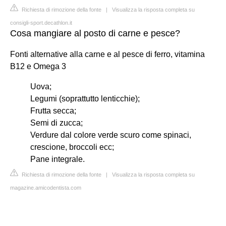
Richiesta di rimozione della fonte
|
Visualizza la risposta completa su
consigli-sport.decathlon.it
Cosa mangiare al posto di carne e pesce?
Fonti alternative alla carne e al pesce di ferro, vitamina
B12 e Omega 3
Uova;
Legumi (soprattutto lenticchie);
Frutta secca;
Semi di zucca;
Verdure dal colore verde scuro come spinaci,
crescione, broccoli ecc;
Pane integrale.
Richiesta di rimozione della fonte
|
Visualizza la risposta completa su
magazine.amicodentista.com