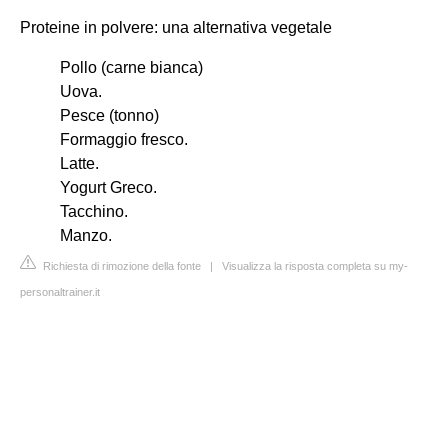
Proteine in polvere: una alternativa vegetale
Pollo (carne bianca)
Uova.
Pesce (tonno)
Formaggio fresco.
Latte.
Yogurt Greco.
Tacchino.
Manzo.
Richiesta di rimozione della fonte
|
Visualizza la risposta completa su my-
personaltrainer.it