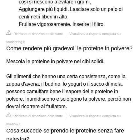
così si riescono a evitare i grumi.
Aggiungere più liquidi. Lasciare solo un paio di
centimetri liberi in alto.
Frullare vigorosamente. Inserire il filtro.
Richiesta di rimozione della fonte
|
Visualizza la risposta completa su
foodspring.it
Come rendere più gradevoli le proteine in polvere?
Mescola le proteine in polvere nei cibi solidi.
Gli alimenti che hanno una certa consistenza, come la
zuppa d'avena, il budino, lo yogurt o il succo di mela,
possono camuffare bene il sapore delle proteine in
polvere. Inumidiscono e sciolgono la polvere, perciò non
dovrai ricorrere al frullatore.
Richiesta di rimozione della fonte
|
Visualizza la risposta completa su
wikihow.it
Cosa succede se prendo le proteine senza fare
palestra?