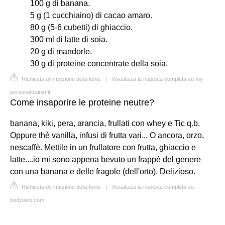
100 g di banana.
5 g (1 cucchiaino) di cacao amaro.
80 g (5-6 cubetti) di ghiaccio.
300 ml di latte di soia.
20 g di mandorle.
30 g di proteine concentrate della soia.
Richiesta di rimozione della fonte
|
Visualizza la risposta completa su my-
personaltrainer.it
Come insaporire le proteine neutre?
banana, kiki, pera, arancia, frullati con whey e Tic q.b.
Oppure thè vanilla, infusi di frutta vari... O ancora, orzo,
nescaffè. Mettile in un frullatore con frutta, ghiaccio e
latte....io mi sono appena bevuto un frappè del genere
con una banana e delle fragole (dell'orto). Delizioso.
Richiesta di rimozione della fonte
|
Visualizza la risposta completa su
bodyweb.com