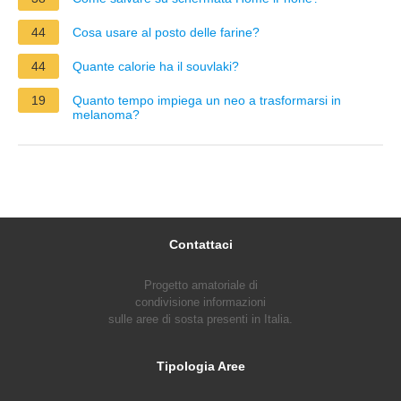
44
Cosa usare al posto delle farine?
44
Quante calorie ha il souvlaki?
19
Quanto tempo impiega un neo a trasformarsi in
melanoma?
Contattaci
Progetto amatoriale di
condivisione informazioni
sulle aree di sosta presenti in Italia.
Tipologia Aree