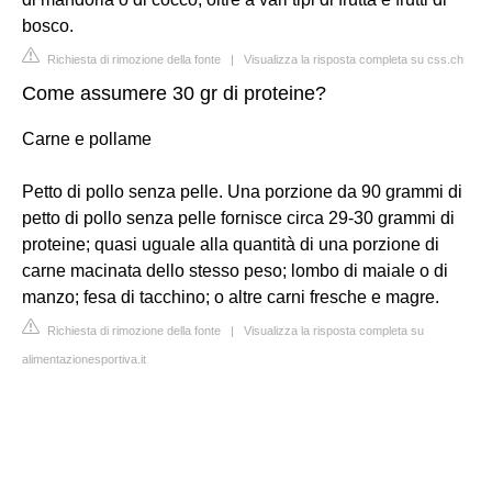
bosco.
Richiesta di rimozione della fonte
|
Visualizza la risposta completa su css.ch
Come assumere 30 gr di proteine?
Carne e pollame
Petto di pollo senza pelle. Una porzione da 90 grammi di
petto di pollo senza pelle fornisce circa 29-30 grammi di
proteine; quasi uguale alla quantità di una porzione di
carne macinata dello stesso peso; lombo di maiale o di
manzo; fesa di tacchino; o altre carni fresche e magre.
Richiesta di rimozione della fonte
|
Visualizza la risposta completa su
alimentazionesportiva.it