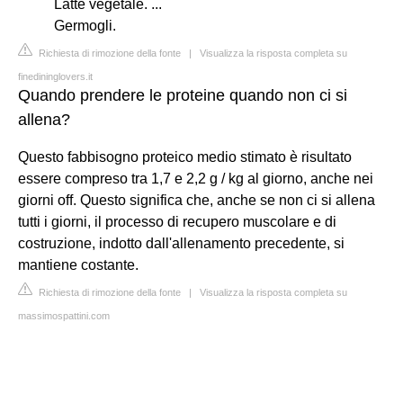
Latte vegetale. ...
Germogli.
Richiesta di rimozione della fonte
|
Visualizza la risposta completa su
finedininglovers.it
Quando prendere le proteine quando non ci si
allena?
Questo fabbisogno proteico medio stimato è risultato
essere compreso tra 1,7 e 2,2 g / kg al giorno, anche nei
giorni off. Questo significa che, anche se non ci si allena
tutti i giorni, il processo di recupero muscolare e di
costruzione, indotto dall'allenamento precedente, si
mantiene costante.
Richiesta di rimozione della fonte
|
Visualizza la risposta completa su
massimospattini.com