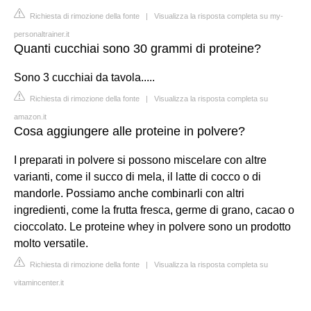
Richiesta di rimozione della fonte
|
Visualizza la risposta completa su my-
personaltrainer.it
Quanti cucchiai sono 30 grammi di proteine?
Sono 3 cucchiai da tavola.....
Richiesta di rimozione della fonte
|
Visualizza la risposta completa su
amazon.it
Cosa aggiungere alle proteine in polvere?
I preparati in polvere si possono miscelare con altre
varianti, come il succo di mela, il latte di cocco o di
mandorle. Possiamo anche combinarli con altri
ingredienti, come la frutta fresca, germe di grano, cacao o
cioccolato. Le proteine whey in polvere sono un prodotto
molto versatile.
Richiesta di rimozione della fonte
|
Visualizza la risposta completa su
vitamincenter.it