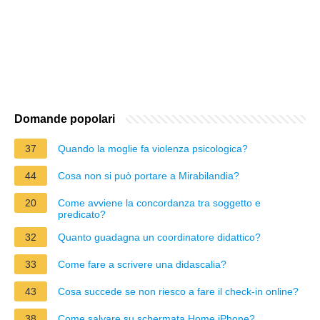
Domande popolari
37
Quando la moglie fa violenza psicologica?
44
Cosa non si può portare a Mirabilandia?
20
Come avviene la concordanza tra soggetto e
predicato?
32
Quanto guadagna un coordinatore didattico?
33
Come fare a scrivere una didascalia?
43
Cosa succede se non riesco a fare il check-in online?
38
Come salvare su schermata Home iPhone?