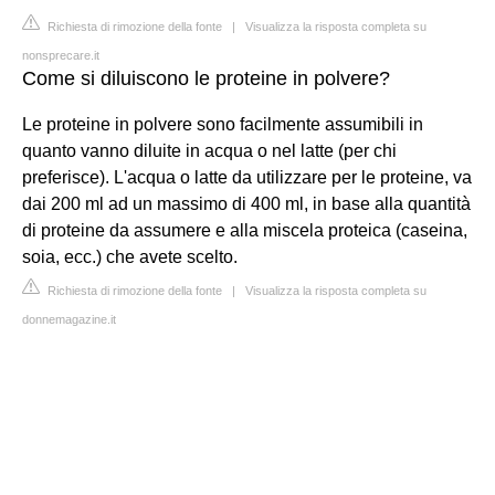
Richiesta di rimozione della fonte
|
Visualizza la risposta completa su
nonsprecare.it
Come si diluiscono le proteine in polvere?
Le proteine in polvere sono facilmente assumibili in
quanto vanno diluite in acqua o nel latte (per chi
preferisce). L'acqua o latte da utilizzare per le proteine, va
dai 200 ml ad un massimo di 400 ml, in base alla quantità
di proteine da assumere e alla miscela proteica (caseina,
soia, ecc.) che avete scelto.
Richiesta di rimozione della fonte
|
Visualizza la risposta completa su
donnemagazine.it