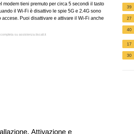
 modem tieni premuto per circa 5 secondi il tasto
39
ando il Wi-Fi è disattivo le spie 5G e 2.4G sono
accese. Puoi disattivare e attivare il Wi-Fi anche
27
40
 completa su assistenza.tiscali.it
17
30
lazione, Attivazione e