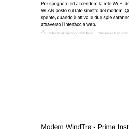
Per spegnere ed accendere la rete Wi-Fi del
WLAN posto sul lato sinistro del modem. Qu
spente, quando è attivo le due spie saranno 
attraverso l'interfaccia web.
Richiesta di rimozione della fonte
|
Visualizza la risposta
Modem WindTre - Prima Instal