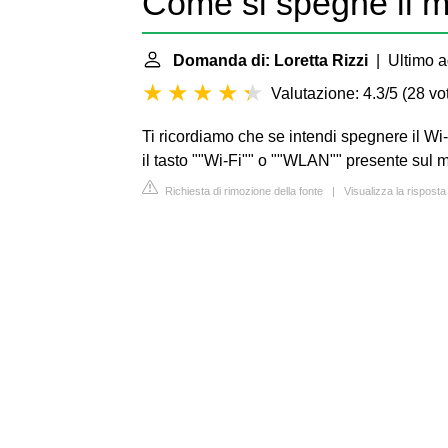
Come si spegne il
Domanda di: Loretta Rizzi
| Ultimo a
Valutazione: 4.3/5
(
28 vot
Ti ricordiamo che se intendi spegnere il 
il tasto ""Wi-Fi"" o ""WLAN"" presente sul
Richiesta di rimozione della fonte
|
Visualizza la rispost