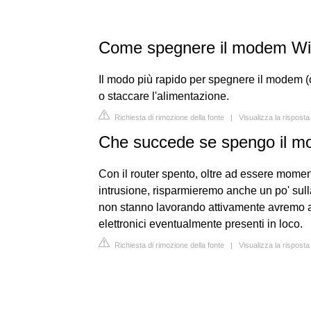
Come spegnere il modem W
Il modo più rapido per spegnere il modem (o 
o staccare l'alimentazione.
Richiesta di rimozione della fonte
|
Visualizza la rispost
Che succede se spengo il 
Con il router spento, oltre ad essere momen
intrusione, risparmieremo anche un po' sulla 
non stanno lavorando attivamente avremo an
elettronici eventualmente presenti in loco.
Richiesta di rimozione della fonte
|
Visualizza la rispost