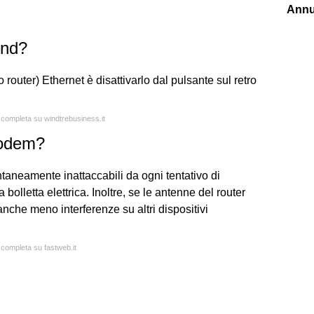
Annu
ind?
router) Ethernet è disattivarlo dal pulsante sul retro
a completa su windtrebusiness.it
modem?
taneamente inattaccabili da ogni tentativo di
bolletta elettrica. Inoltre, se le antenne del router
che meno interferenze su altri dispositivi
a completa su fastweb.it