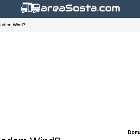
 modem Wind?
Doma