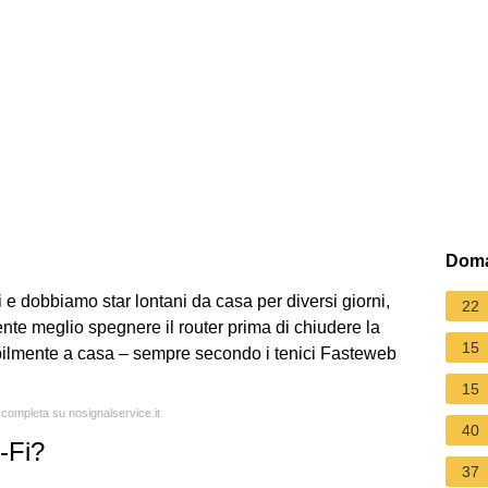
Doma
e dobbiamo star lontani da casa per diversi giorni,
22
nte meglio spegnere il router prima di chiudere la
15
bilmente a casa – sempre secondo i tenici Fasteweb
15
a completa su nosignalservice.it
40
-Fi?
37