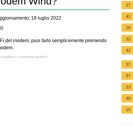
 modem Wind?
27
41
ggiornamento: 18 luglio 2022
i
)
28
32
Wi-Fi del modem, puoi farlo semplicemente premendo
 modem.
42
a completa su community.windtre.it
37
37
23
40
15