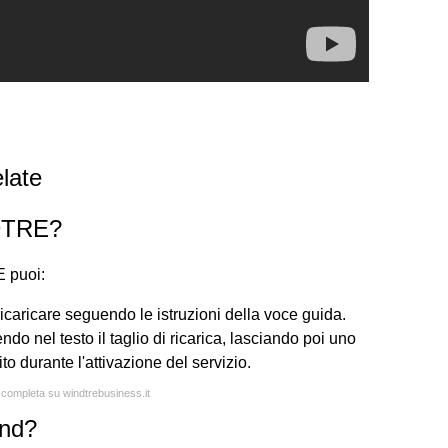
late
NDTRE?
 puoi:
ricaricare seguendo le istruzioni della voce guida.
do nel testo il taglio di ricarica, lasciando poi uno
to durante l'attivazione del servizio.
a completa su windtrebusiness.it
ind?