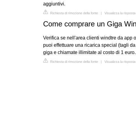
aggiuntivi.
Richiesta di rimozione della fonte
|
Visualizza la rispost
Come comprare un Giga Wi
Verifica se nell'area clienti windtre da app o
puoi effettuare una ricarica special (tagli d
giga e chiamate illimitate al costo di 1 euro.
Richiesta di rimozione della fonte
|
Visualizza la rispost