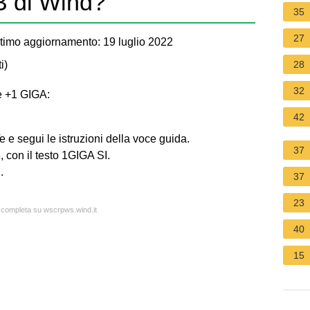
B di Wind?
35
27
timo aggiornamento: 19 luglio 2022
i
)
28
32
re +1 GIGA:
42
e e segui le istruzioni della voce guida.
37
 con il testo 1GIGA SI.
.
37
23
a completa su wscrpws.wind.it
40
15