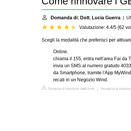
Come rinnovare i G
Domanda di: Dott. Lucia Guerra
| Ul
Valutazione: 4.4/5
(
62 vot
Scegli la modalità che preferisci per attiva
Online.
chiama il 155, entra nell'area Fai da T
invia un SMS al numero gratuito 4033,
da Smartphone, tramite l'App MyWind
recati in un Negozio Wind.
Richiesta di rimozione della fonte
|
Visualizza la rispost