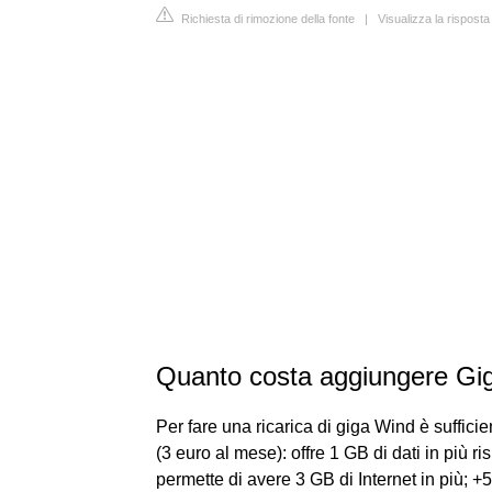
Richiesta di rimozione della fonte
|
Visualizza la rispos
Quanto costa aggiungere Gi
Per fare una ricarica di giga Wind è suffici
(3 euro al mese): offre 1 GB di dati in più ris
permette di avere 3 GB di Internet in più; +