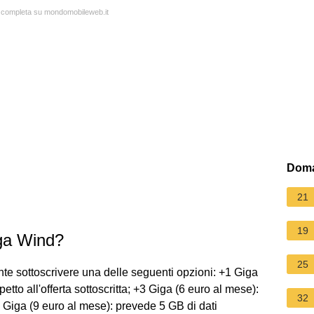
ta completa su mondomobileweb.it
Doma
21
19
ga Wind?
25
ente sottoscrivere una delle seguenti opzioni: +1 Giga
petto all'offerta sottoscritta; +3 Giga (6 euro al mese):
32
5 Giga (9 euro al mese): prevede 5 GB di dati