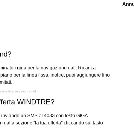
Annu
ind?
minato i giga per la navigazione dati: Ricarica
iano per la linea fissa, inoltre, puoi aggiungere fino
itati.
a completa su selectra.net
 offerta WINDTRE?
rta, inviando un SMS al 4033 con testo GIGA
dalla sezione “la tua offerta” cliccando sul tasto