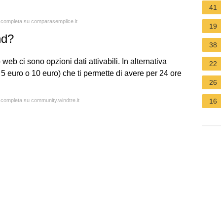
41
a completa su comparasemplice.it
19
nd?
38
 web ci sono opzioni dati attivabili. In alternativa
22
a 5 euro o 10 euro) che ti permette di avere per 24 ore
26
a completa su community.windtre.it
16