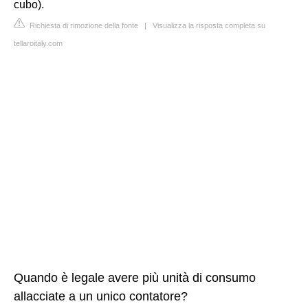
cubo).
Richiesta di rimozione della fonte
|
Visualizza la risposta completa su
tellaroitaly.com
Quando è legale avere più unità di consumo
allacciate a un unico contatore?