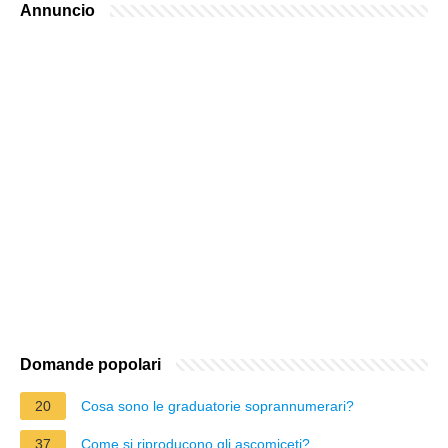
Annuncio
Domande popolari
20
Cosa sono le graduatorie soprannumerari?
37
Come si riproducono gli ascomiceti?