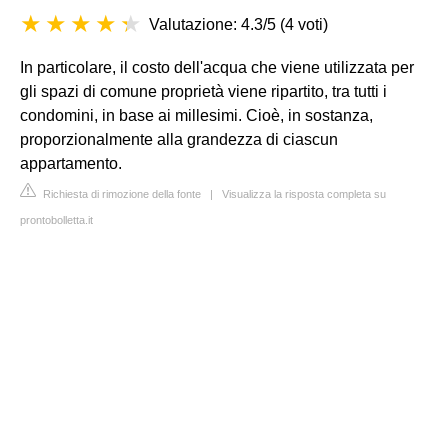
Valutazione: 4.3/5
(
4 voti
)
In particolare, il costo dell'acqua che viene utilizzata per
gli spazi di comune proprietà viene ripartito, tra tutti i
condomini, in base ai millesimi. Cioè, in sostanza,
proporzionalmente alla grandezza di ciascun
appartamento.
Richiesta di rimozione della fonte
|
Visualizza la risposta completa su
prontobolletta.it