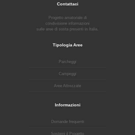
Contattaci
Progetto amatoriale di
condivisione informazioni
sulle aree di sosta presenti in Italia.
Tipologia Aree
Parcheggi
Campeggi
Aree Attrezzate
Informazioni
Domande frequenti
Sostieni il Progetto