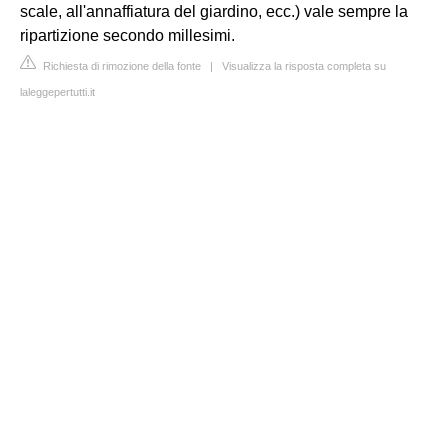
scale, all'annaffiatura del giardino, ecc.) vale sempre la
ripartizione secondo millesimi.
Richiesta di rimozione della fonte
|
Visualizza la risposta completa su
laleggepertutti.it