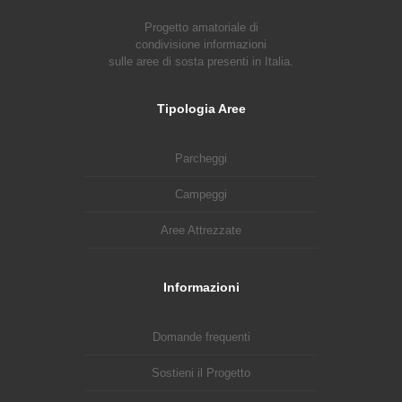
Progetto amatoriale di
condivisione informazioni
sulle aree di sosta presenti in Italia.
Tipologia Aree
Parcheggi
Campeggi
Aree Attrezzate
Informazioni
Domande frequenti
Sostieni il Progetto