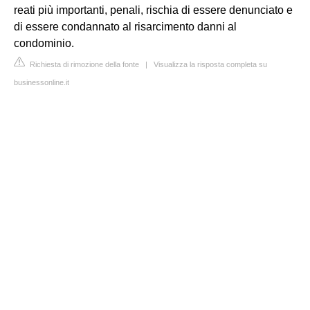
reati più importanti, penali, rischia di essere denunciato e
di essere condannato al risarcimento danni al
condominio.
Richiesta di rimozione della fonte
|
Visualizza la risposta completa su
businessonline.it