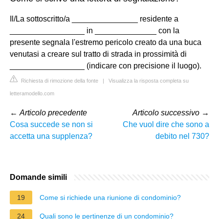
Il/La sottoscritto/a _______________ residente a
_________________ in ______________ con la
presente segnala l'estremo pericolo creato da una buca
venutasi a creare sul tratto di strada in prossimità di
_________________ (indicare con precisione il luogo).
Richiesta di rimozione della fonte
|
Visualizza la risposta completa su
letteramodello.com
←
Articolo precedente
Articolo successivo
→
Cosa succede se non si
Che vuol dire che sono a
accetta una supplenza?
debito nel 730?
Domande simili
19
Come si richiede una riunione di condominio?
24
Quali sono le pertinenze di un condominio?