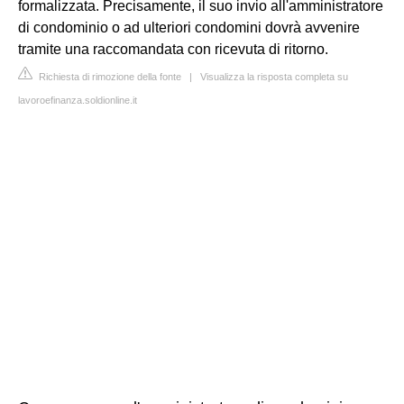
formalizzata. Precisamente, il suo invio all'amministratore
di condominio o ad ulteriori condomini dovrà avvenire
tramite una raccomandata con ricevuta di ritorno.
Richiesta di rimozione della fonte
|
Visualizza la risposta completa su
lavoroefinanza.soldionline.it