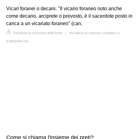
Vicari foranei o decani. "Il vicario foraneo noto anche
come decano, arciprete o prevosto, è il sacerdote posto in
carica a un vicariato foraneo" (can.
Richiesta di rimozione della fonte
|
Visualizza la risposta completa su
it.wikipedia.org
Come si chiama l'insieme dei preti?