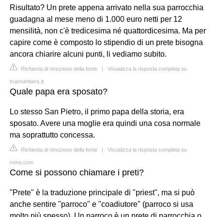
Risultato? Un prete appena arrivato nella sua parrocchia
guadagna al mese meno di 1.000 euro netti per 12
mensilità, non c'è tredicesima né quattordicesima. Ma per
capire come è composto lo stipendio di un prete bisogna
ancora chiarire alcuni punti, li vediamo subito.
Richiesta di rimozione della fonte
|
Visualizza la risposta completa su
truenumbers.it
Quale papa era sposato?
Lo stesso San Pietro, il primo papa della storia, era
sposato. Avere una moglie era quindi una cosa normale
ma soprattutto concessa.
Richiesta di rimozione della fonte
|
Visualizza la risposta completa su
roma.com
Come si possono chiamare i preti?
"Prete" è la traduzione principale di "priest", ma si può
anche sentire "parroco" e "coadiutore" (parroco si usa
molto più spesso). Un parroco è un prete di parrocchia o