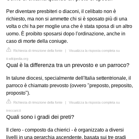
Per diventare presbiteri o diaconi, il celibato non è
richiesto, ma non si ammette chi si è sposato più di una
volta o chi ha per moglie una che è stata sposa di un altro
uomo. È proibito sposarsi dopo l'ordinazione, anche in
caso di morte della coniuge.
Richiesta di rimozione della fonte
|
Visualizza la risposta completa su
it.wikipedia.org
Qual è la differenza tra un prevosto e un parroco?
In talune diocesi, specialmente dell'Italia settentrionale, il
parroco è chiamato prevosto (ovvero "preposto, preposito,
proposto").
Richiesta di rimozione della fonte
|
Visualizza la risposta completa su
treccani.it
Quali sono i gradi dei preti?
Il clero - composto da chierici - è organizzato a diversi
livelli in una gerarchia ascendente, basata sui tre gradi