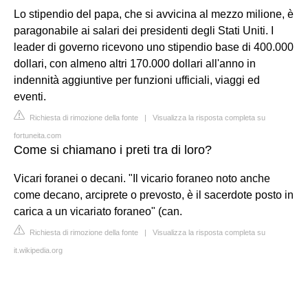
Lo stipendio del papa, che si avvicina al mezzo milione, è
paragonabile ai salari dei presidenti degli Stati Uniti. I
leader di governo ricevono uno stipendio base di 400.000
dollari, con almeno altri 170.000 dollari all'anno in
indennità aggiuntive per funzioni ufficiali, viaggi ed
eventi.
Richiesta di rimozione della fonte
|
Visualizza la risposta completa su
fortuneita.com
Come si chiamano i preti tra di loro?
Vicari foranei o decani. "Il vicario foraneo noto anche
come decano, arciprete o prevosto, è il sacerdote posto in
carica a un vicariato foraneo" (can.
Richiesta di rimozione della fonte
|
Visualizza la risposta completa su
it.wikipedia.org