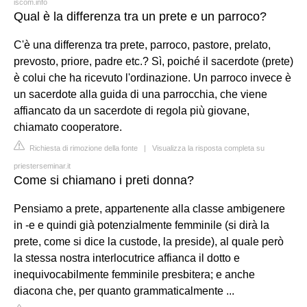
iscom.info
Qual è la differenza tra un prete e un parroco?
C'è una differenza tra prete, parroco, pastore, prelato,
prevosto, priore, padre etc.? Sì, poiché il sacerdote (prete)
è colui che ha ricevuto l'ordinazione. Un parroco invece è
un sacerdote alla guida di una parrocchia, che viene
affiancato da un sacerdote di regola più giovane,
chiamato cooperatore.
Richiesta di rimozione della fonte
|
Visualizza la risposta completa su
priesterseminar.it
Come si chiamano i preti donna?
Pensiamo a prete, appartenente alla classe ambigenere
in -e e quindi già potenzialmente femminile (si dirà la
prete, come si dice la custode, la preside), al quale però
la stessa nostra interlocutrice affianca il dotto e
inequivocabilmente femminile presbitera; e anche
diacona che, per quanto grammaticalmente ...