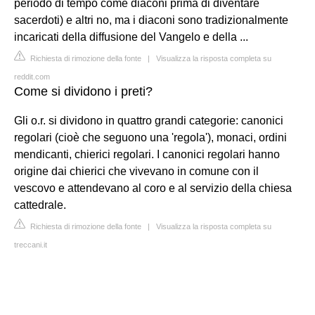
periodo di tempo come diaconi prima di diventare
sacerdoti) e altri no, ma i diaconi sono tradizionalmente
incaricati della diffusione del Vangelo e della ...
Richiesta di rimozione della fonte
|
Visualizza la risposta completa su
reddit.com
Come si dividono i preti?
Gli o.r. si dividono in quattro grandi categorie: canonici
regolari (cioè che seguono una 'regola'), monaci, ordini
mendicanti, chierici regolari. I canonici regolari hanno
origine dai chierici che vivevano in comune con il
vescovo e attendevano al coro e al servizio della chiesa
cattedrale.
Richiesta di rimozione della fonte
|
Visualizza la risposta completa su
treccani.it