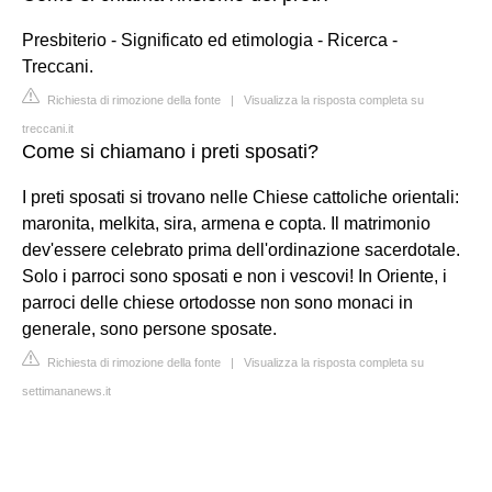
Presbiterio - Significato ed etimologia - Ricerca -
Treccani.
Richiesta di rimozione della fonte
|
Visualizza la risposta completa su
treccani.it
Come si chiamano i preti sposati?
I preti sposati si trovano nelle Chiese cattoliche orientali:
maronita, melkita, sira, armena e copta. Il matrimonio
dev'essere celebrato prima dell'ordinazione sacerdotale.
Solo i parroci sono sposati e non i vescovi! In Oriente, i
parroci delle chiese ortodosse non sono monaci in
generale, sono persone sposate.
Richiesta di rimozione della fonte
|
Visualizza la risposta completa su
settimananews.it