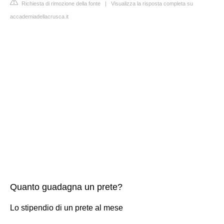
Richiesta di rimozione della fonte
|
Visualizza la risposta completa su
accademiadellacrusca.it
Quanto guadagna un prete?
Lo stipendio di un prete al mese