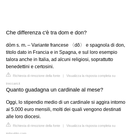
Che differenza c'è tra dom e don?
dòm s. m. – Variante francese 〈dõ〉 e spagnola di don,
titolo dato in Francia e in Spagna, e sul loro esempio
talora anche in Italia, ad alcuni religiosi, soprattutto
benedettini e certosini.
Richiesta di rimozione della fonte
|
Visualizza la risposta completa su
treccani.it
Quanto guadagna un cardinale al mese?
Oggi, lo stipendio medio di un cardinale si aggira intorno
ai 5.000 euro mensili, molti dei quali vengono destinati
alle loro diocesi.
Richiesta di rimozione della fonte
|
Visualizza la risposta completa su
imbruttito.com