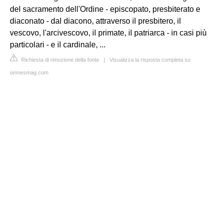
del sacramento dell'Ordine - episcopato, presbiterato e
diaconato - dal diacono, attraverso il presbitero, il
vescovo, l'arcivescovo, il primate, il patriarca - in casi più
particolari - e il cardinale, ...
Richiesta di rimozione della fonte
|
Visualizza la risposta completa su
omnesmag.com