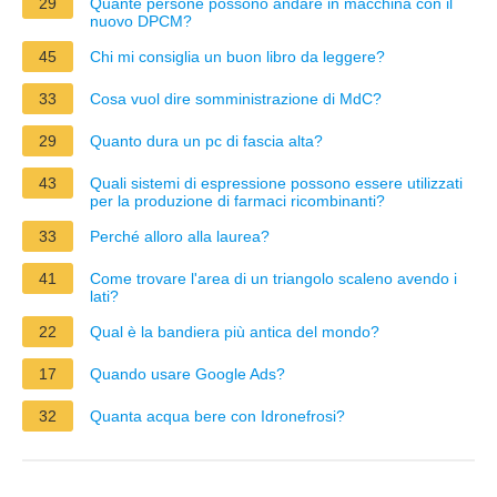
29
Quante persone possono andare in macchina con il
nuovo DPCM?
45
Chi mi consiglia un buon libro da leggere?
33
Cosa vuol dire somministrazione di MdC?
29
Quanto dura un pc di fascia alta?
43
Quali sistemi di espressione possono essere utilizzati
per la produzione di farmaci ricombinanti?
33
Perché alloro alla laurea?
41
Come trovare l'area di un triangolo scaleno avendo i
lati?
22
Qual è la bandiera più antica del mondo?
17
Quando usare Google Ads?
32
Quanta acqua bere con Idronefrosi?