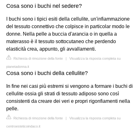
Cosa sono i buchi nel sedere?
I buchi sono i tipici esiti della cellulite, un'infiammazione
del tessuto connettivo che colpisce in particolar modo le
donne. Nella pelle a buccia d'arancia o in quella a
materasso è il tessuto sottocutaneo che perdendo
elasticità crea, appunto, gli avvallamenti.
Richiesta di rimozione della fonte
|
Visualizza la risposta completa su
pianetadonna.it
Cosa sono i buchi della cellulite?
In fine nei casi più estremi si vengono a formare i buchi di
cellulite ossia gli strati di tessuto adiposo sono così
consistenti da creare dei veri e propri rigonfiamenti nella
pelle.
Richiesta di rimozione della fonte
|
Visualizza la risposta completa su
centroesteticoindaco.it