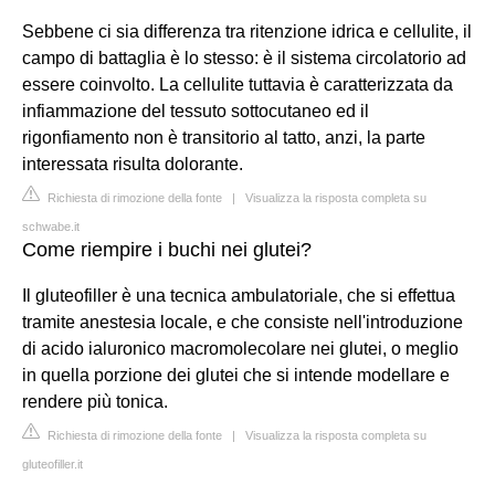
Sebbene ci sia differenza tra ritenzione idrica e cellulite, il
campo di battaglia è lo stesso: è il sistema circolatorio ad
essere coinvolto. La cellulite tuttavia è caratterizzata da
infiammazione del tessuto sottocutaneo ed il
rigonfiamento non è transitorio al tatto, anzi, la parte
interessata risulta dolorante.
Richiesta di rimozione della fonte
|
Visualizza la risposta completa su
schwabe.it
Come riempire i buchi nei glutei?
Il gluteofiller è una tecnica ambulatoriale, che si effettua
tramite anestesia locale, e che consiste nell'introduzione
di acido ialuronico macromolecolare nei glutei, o meglio
in quella porzione dei glutei che si intende modellare e
rendere più tonica.
Richiesta di rimozione della fonte
|
Visualizza la risposta completa su
gluteofiller.it