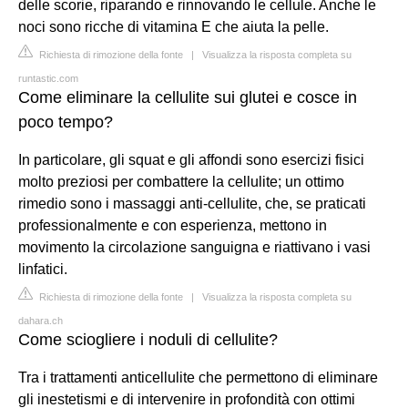
delle scorie, riparando e rinnovando le cellule. Anche le
noci sono ricche di vitamina E che aiuta la pelle.
Richiesta di rimozione della fonte
|
Visualizza la risposta completa su
runtastic.com
Come eliminare la cellulite sui glutei e cosce in
poco tempo?
In particolare, gli squat e gli affondi sono esercizi fisici
molto preziosi per combattere la cellulite; un ottimo
rimedio sono i massaggi anti-cellulite, che, se praticati
professionalmente e con esperienza, mettono in
movimento la circolazione sanguigna e riattivano i vasi
linfatici.
Richiesta di rimozione della fonte
|
Visualizza la risposta completa su
dahara.ch
Come sciogliere i noduli di cellulite?
Tra i trattamenti anticellulite che permettono di eliminare
gli inestetismi e di intervenire in profondità con ottimi