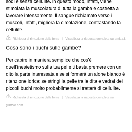
sodi e senza cellulite. In questo modo, infatti, viene
stimolata la muscolatura di tutta la gamba e costretta a
lavorare intensamente. Il sangue richiamato verso i
muscoli, infatti, migliora la circolazione, contrastando la
cellulite.
Richiesta di rimozione della fonte
|
Visualizza la risposta completa su amica.it
Cosa sono i buchi sulle gambe?
Per capire in maniera semplice che cos'è
quell'inestetismo sulla tua pelle ti basta premere con un
dito la parte interessata e se si formerà un alone bianco è
ritenzione idrica; se stringi la pelle tra le dita e vedrai dei
piccoli buchi molto probabilmente si tratterà di cellulite.
Richiesta di rimozione della fonte
|
Visualizza la risposta completa su
gimfive.com