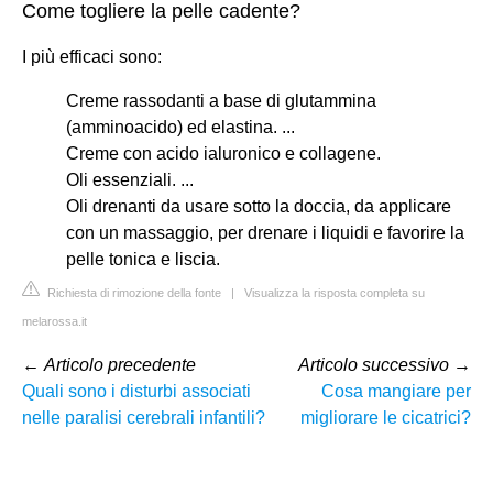
Come togliere la pelle cadente?
I più efficaci sono:
Creme rassodanti a base di glutammina
(amminoacido) ed elastina. ...
Creme con acido ialuronico e collagene.
Oli essenziali. ...
Oli drenanti da usare sotto la doccia, da applicare
con un massaggio, per drenare i liquidi e favorire la
pelle tonica e liscia.
Richiesta di rimozione della fonte
|
Visualizza la risposta completa su
melarossa.it
←
Articolo precedente
Articolo successivo
→
Quali sono i disturbi associati
Cosa mangiare per
nelle paralisi cerebrali infantili?
migliorare le cicatrici?