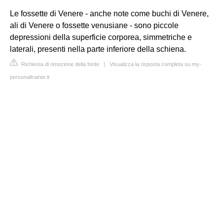
Le fossette di Venere - anche note come buchi di Venere,
ali di Venere o fossette venusiane - sono piccole
depressioni della superficie corporea, simmetriche e
laterali, presenti nella parte inferiore della schiena.
Richiesta di rimozione della fonte
|
Visualizza la risposta completa su my-
personaltrainer.it