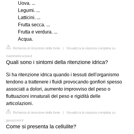
Uova. ...
Legumi. ...
Latticini. ...
Frutta secca. ...
Frutta e verdura. ...
Acqua.
Richiesta di rimozione della fonte
|
Visualizza la risposta completa su
mammeincucina.it
Quali sono i sintomi della ritenzione idrica?
Si ha ritenzione idrica quando i tessuti dell'organismo
tendono a trattenere i fluidi provocando gonfiori spesso
associati a dolori, aumento improvviso del peso o
fluttuazioni innaturali del peso e rigidità delle
articolazioni.
Richiesta di rimozione della fonte
|
Visualizza la risposta completa su
gavazzeni.it
Come si presenta la cellulite?