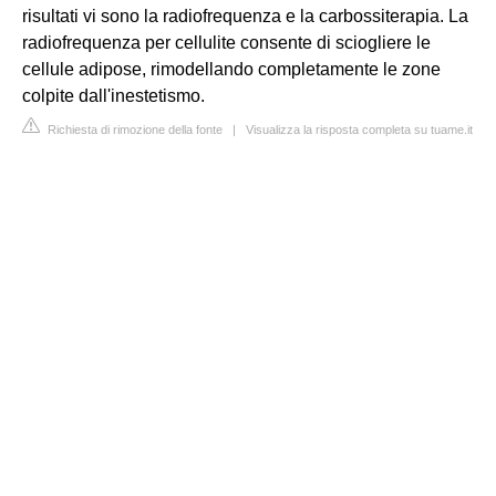
risultati vi sono la radiofrequenza e la carbossiterapia. La
radiofrequenza per cellulite consente di sciogliere le
cellule adipose, rimodellando completamente le zone
colpite dall'inestetismo.
Richiesta di rimozione della fonte
|
Visualizza la risposta completa su tuame.it