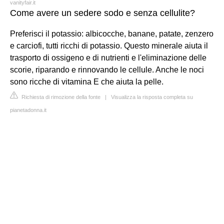
vanityfair.it
Come avere un sedere sodo e senza cellulite?
Preferisci il potassio: albicocche, banane, patate, zenzero
e carciofi, tutti ricchi di potassio. Questo minerale aiuta il
trasporto di ossigeno e di nutrienti e l'eliminazione delle
scorie, riparando e rinnovando le cellule. Anche le noci
sono ricche di vitamina E che aiuta la pelle.
Richiesta di rimozione della fonte
|
Visualizza la risposta completa su
pianetadonna.it