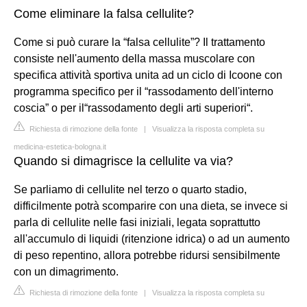
Come eliminare la falsa cellulite?
Come si può curare la “falsa cellulite”? Il trattamento
consiste nell'aumento della massa muscolare con
specifica attività sportiva unita ad un ciclo di Icoone con
programma specifico per il “rassodamento dell'interno
coscia” o per il“rassodamento degli arti superiori“.
Richiesta di rimozione della fonte
|
Visualizza la risposta completa su
medicina-estetica-bologna.it
Quando si dimagrisce la cellulite va via?
Se parliamo di cellulite nel terzo o quarto stadio,
difficilmente potrà scomparire con una dieta, se invece si
parla di cellulite nelle fasi iniziali, legata soprattutto
all'accumulo di liquidi (ritenzione idrica) o ad un aumento
di peso repentino, allora potrebbe ridursi sensibilmente
con un dimagrimento.
Richiesta di rimozione della fonte
|
Visualizza la risposta completa su