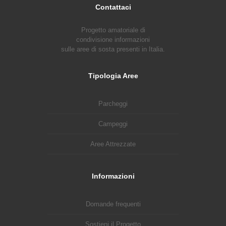
Contattaci
Progetto amatoriale di
condivisione informazioni
sulle aree di sosta presenti in Italia.
Tipologia Aree
Parcheggi
Campeggi
Aree Attrezzate
Informazioni
Domande frequenti
Sostieni il Progetto