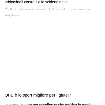
addominali contratti e la schiena dritta.
Richiesta di rimozione della fonte
|
Visualizza la risposta completa su
vitality.fitness
Qual è lo sport migliore per i glutei?
la corsa, lo sport per eccellenza che tonifica le gambe e i