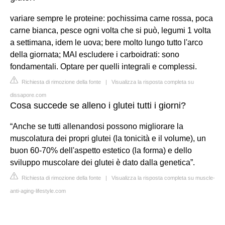
variare sempre le proteine: pochissima carne rossa, poca
carne bianca, pesce ogni volta che si può, legumi 1 volta
a settimana, idem le uova; bere molto lungo tutto l'arco
della giornata; MAI escludere i carboidrati: sono
fondamentali. Optare per quelli integrali e complessi.
Richiesta di rimozione della fonte
|
Visualizza la risposta completa su
dissapore.com
Cosa succede se alleno i glutei tutti i giorni?
“Anche se tutti allenandosi possono migliorare la
muscolatura dei propri glutei (la tonicità e il volume), un
buon 60-70% dell'aspetto estetico (la forma) e dello
sviluppo muscolare dei glutei è dato dalla genetica”.
Richiesta di rimozione della fonte
|
Visualizza la risposta completa su muscle-
anti-aging-lifestyle.com