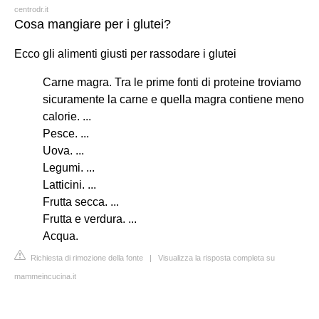
centrodr.it
Cosa mangiare per i glutei?
Ecco gli alimenti giusti per rassodare i glutei
Carne magra. Tra le prime fonti di proteine troviamo
sicuramente la carne e quella magra contiene meno
calorie. ...
Pesce. ...
Uova. ...
Legumi. ...
Latticini. ...
Frutta secca. ...
Frutta e verdura. ...
Acqua.
Richiesta di rimozione della fonte
|
Visualizza la risposta completa su
mammeincucina.it