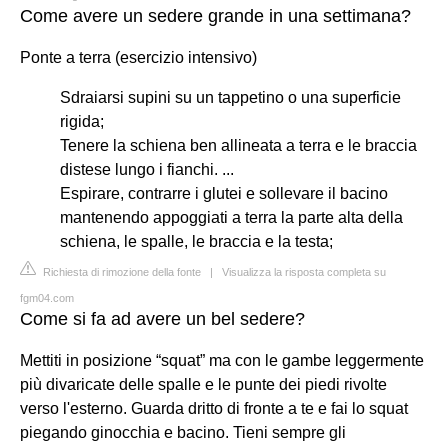
Come avere un sedere grande in una settimana?
Ponte a terra (esercizio intensivo)
Sdraiarsi supini su un tappetino o una superficie
rigida;
Tenere la schiena ben allineata a terra e le braccia
distese lungo i fianchi. ...
Espirare, contrarre i glutei e sollevare il bacino
mantenendo appoggiati a terra la parte alta della
schiena, le spalle, le braccia e la testa;
Richiesta di rimozione della fonte
|
Visualizza la risposta completa su
fgm04.com
Come si fa ad avere un bel sedere?
Mettiti in posizione “squat” ma con le gambe leggermente
più divaricate delle spalle e le punte dei piedi rivolte
verso l'esterno. Guarda dritto di fronte a te e fai lo squat
piegando ginocchia e bacino. Tieni sempre gli