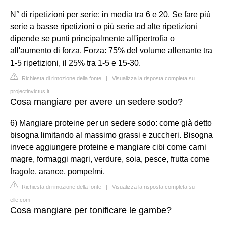
N° di ripetizioni per serie: in media tra 6 e 20. Se fare più
serie a basse ripetizioni o più serie ad alte ripetizioni
dipende se punti principalmente all'ipertrofia o
all'aumento di forza. Forza: 75% del volume allenante tra
1-5 ripetizioni, il 25% tra 1-5 e 15-30.
Richiesta di rimozione della fonte
|
Visualizza la risposta completa su
projectinvictus.it
Cosa mangiare per avere un sedere sodo?
6) Mangiare proteine per un sedere sodo: come già detto
bisogna limitando al massimo grassi e zuccheri. Bisogna
invece aggiungere proteine e mangiare cibi come carni
magre, formaggi magri, verdure, soia, pesce, frutta come
fragole, arance, pompelmi.
Richiesta di rimozione della fonte
|
Visualizza la risposta completa su
elle.com
Cosa mangiare per tonificare le gambe?