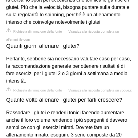
glutei. Più che la velocità, bisogna puntare sulla durata e
sulla regolarità lo spinning, perché è un allenamento
intenso che coinvolge notevolmente i glutei.
Richiesta di rimozione della fonte
|
Visualizza la risposta completa su
alfemminile.com
Quanti giorni allenare i glutei?
Pertanto, sebbene sia necessario valutare caso per caso,
la raccomandazione generale per ottenere risultati è di
fare esercizi per i glutei 2 o 3 giorni a settimana a media
intensità.
Richiesta di rimozione della fonte
|
Visualizza la risposta completa su vogue.it
Quante volte allenare i glutei per farli crescere?
Rassodare i glutei e renderli tonici facendo aumentare
anche il loro volume rendendoli più sporgenti è davvero
semplice con gli esercizi mirati. Dovrete fare un
allenamento mirato, eseguire 3 serie composte da 20