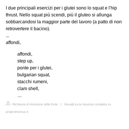
I due principali esercizi per i glutei sono lo squat e l'hip
thrust. Nello squat più scendi, più il gluteo si allunga
sobbarcandosi la maggior parte del lavoro (a patto di non
retrovertere il bacino).
...
affondi,
affondi,
step up,
ponte per i glutei,
bulgarian squat,
stacchi rumeni,
clam shell,
…
Richiesta di rimozione della fonte
|
Visualizza la risposta completa su
projectinvictus.it