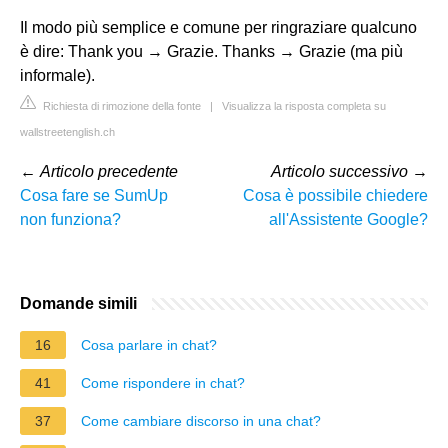
Il modo più semplice e comune per ringraziare qualcuno
è dire: Thank you → Grazie. Thanks → Grazie (ma più
informale).
Richiesta di rimozione della fonte
|
Visualizza la risposta completa su
wallstreetenglish.ch
←
Articolo precedente
Articolo successivo
→
Cosa fare se SumUp
Cosa è possibile chiedere
non funziona?
all'Assistente Google?
Domande simili
16
Cosa parlare in chat?
41
Come rispondere in chat?
37
Come cambiare discorso in una chat?