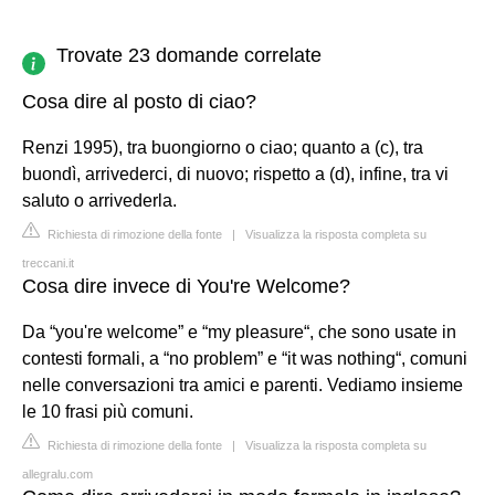
Trovate 23 domande correlate
Cosa dire al posto di ciao?
Renzi 1995), tra buongiorno o ciao; quanto a (c), tra
buondì, arrivederci, di nuovo; rispetto a (d), infine, tra vi
saluto o arrivederla.
Richiesta di rimozione della fonte
|
Visualizza la risposta completa su
treccani.it
Cosa dire invece di You're Welcome?
Da “you're welcome” e “my pleasure“, che sono usate in
contesti formali, a “no problem” e “it was nothing“, comuni
nelle conversazioni tra amici e parenti. Vediamo insieme
le 10 frasi più comuni.
Richiesta di rimozione della fonte
|
Visualizza la risposta completa su
allegralu.com