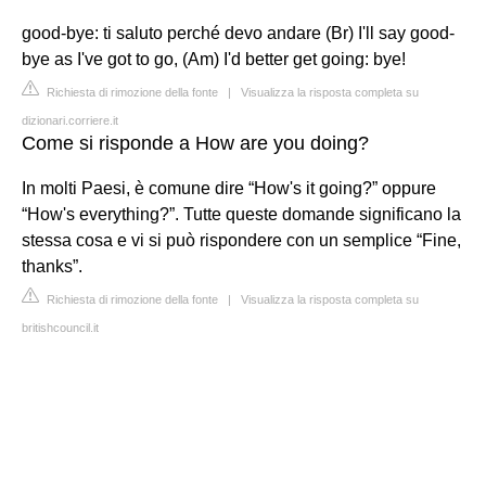
good-bye: ti saluto perché devo andare (Br) I'll say good-
bye as I've got to go, (Am) I'd better get going: bye!
Richiesta di rimozione della fonte
|
Visualizza la risposta completa su
dizionari.corriere.it
Come si risponde a How are you doing?
In molti Paesi, è comune dire “How's it going?” oppure
“How's everything?”. Tutte queste domande significano la
stessa cosa e vi si può rispondere con un semplice “Fine,
thanks”.
Richiesta di rimozione della fonte
|
Visualizza la risposta completa su
britishcouncil.it