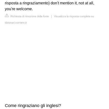
risposta a ringraziamento) don't mention it, not at all,
you're welcome.
Richiesta di rimozione della fonte
|
Visualizza la risposta completa su
dizionari.corriere.it
Come ringraziano gli inglesi?