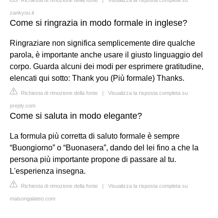
zankyou.it
Come si ringrazia in modo formale in inglese?
Ringraziare non significa semplicemente dire qualche
parola, è importante anche usare il giusto linguaggio del
corpo. Guarda alcuni dei modi per esprimere gratitudine,
elencati qui sotto: Thank you (Più formale) Thanks.
Richiesta di rimozione della fonte
|
Visualizza la risposta completa su
preply.com
Come si saluta in modo elegante?
La formula più corretta di saluto formale è sempre
“Buongiorno” o “Buonasera”, dando del lei fino a che la
persona più importante propone di passare al tu.
L'esperienza insegna.
Richiesta di rimozione della fonte
|
Visualizza la risposta completa su
maisongalateo.com