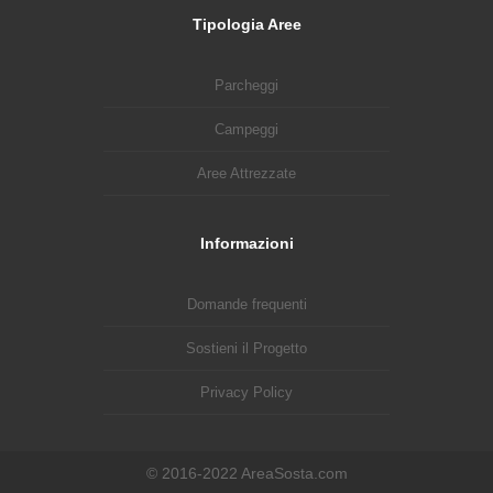
Tipologia Aree
Parcheggi
Campeggi
Aree Attrezzate
Informazioni
Domande frequenti
Sostieni il Progetto
Privacy Policy
© 2016-2022 AreaSosta.com