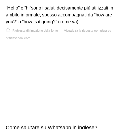
“Hello” e “hi”sono i saluti decisamente più utilizzati in
ambito informale, spesso accompagnati da “how are
you?” o “how is it going?” (come va).
Richiesta di rimozione della fonte
|
Visualizza la risposta completa su
britishschool.com
Come salutare su Whatsapp in inglese?