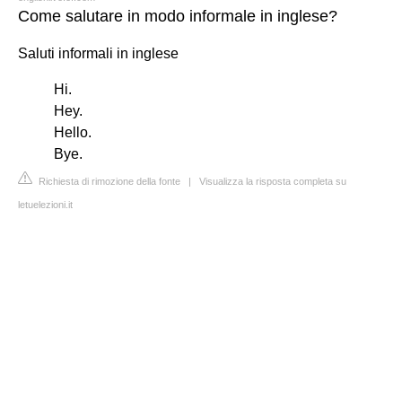
Come salutare in modo informale in inglese?
Saluti informali in inglese
Hi.
Hey.
Hello.
Bye.
Richiesta di rimozione della fonte
|
Visualizza la risposta completa su
letuelezioni.it