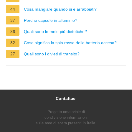
44
Cosa mangiare quando si è arrabbiati?
37
Perché capsule in alluminio?
36
Quali sono le mele più dietetiche?
32
Cosa significa la spia rossa della batteria accesa?
27
Quali sono i divieti di transito?
Contattaci
Progetto amatoriale di
condivisione informazioni
sulle aree di sosta presenti in Italia.