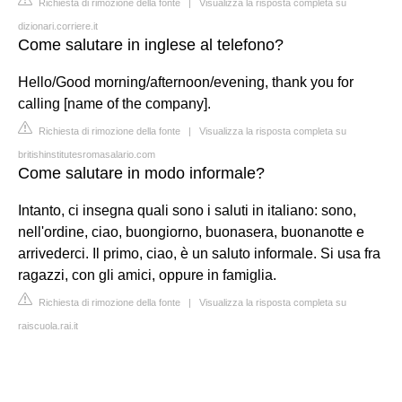
Richiesta di rimozione della fonte
|
Visualizza la risposta completa su
dizionari.corriere.it
Come salutare in inglese al telefono?
Hello/Good morning/afternoon/evening, thank you for
calling [name of the company].
Richiesta di rimozione della fonte
|
Visualizza la risposta completa su
britishinstitutesromasalario.com
Come salutare in modo informale?
Intanto, ci insegna quali sono i saluti in italiano: sono,
nell'ordine, ciao, buongiorno, buonasera, buonanotte e
arrivederci. Il primo, ciao, è un saluto informale. Si usa fra
ragazzi, con gli amici, oppure in famiglia.
Richiesta di rimozione della fonte
|
Visualizza la risposta completa su
raiscuola.rai.it