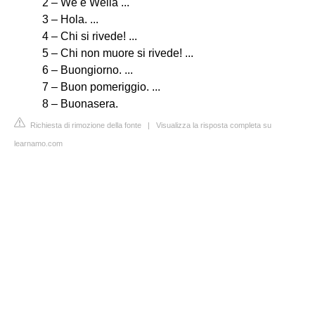
2 – We e Weilà ...
3 – Hola. ...
4 – Chi si rivede! ...
5 – Chi non muore si rivede! ...
6 – Buongiorno. ...
7 – Buon pomeriggio. ...
8 – Buonasera.
Richiesta di rimozione della fonte
|
Visualizza la risposta completa su
learnamo.com