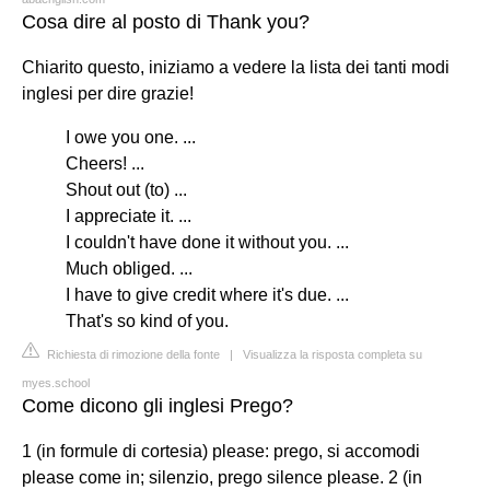
Cosa dire al posto di Thank you?
Chiarito questo, iniziamo a vedere la lista dei tanti modi
inglesi per dire grazie!
I owe you one. ...
Cheers! ...
Shout out (to) ...
I appreciate it. ...
I couldn't have done it without you. ...
Much obliged. ...
I have to give credit where it's due. ...
That's so kind of you.
Richiesta di rimozione della fonte
|
Visualizza la risposta completa su
myes.school
Come dicono gli inglesi Prego?
1 (in formule di cortesia) please: prego, si accomodi
please come in; silenzio, prego silence please. 2 (in