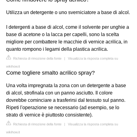
Utilizza un detergente o uno sverniciatore a base di alcol.
I detergenti a base di alcol, come il solvente per unghie a
base di acetone o la lacca per capelli, sono la scelta
migliore per combattere le macchie di vernice acrilica, in
quanto rompono i legami della plastica acrilica.
Richiesta di rimozione della fonte
|
Visualizza la risposta completa su
wikihow.it
Come togliere smalto acrilico spray?
Una volta impregnata la zona con un detergente a base
di alcol, strofinala con un panno asciutto. Il colore
dovrebbe cominciare a trasferirsi dal tessuto sul panno.
Ripeti l'operazione se necessario (ad esempio, se lo
strato di vernice è piuttosto consistente).
Richiesta di rimozione della fonte
|
Visualizza la risposta completa su
wikihow.it