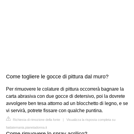
Come togliere le gocce di pittura dal muro?
Per rimuovere le colature di pittura occorrerà bagnare la
carta abrasiva con due gocce di detersivo, poi la dovrete
avvolgere ben tesa attorno ad un blocchetto di legno, e se
vi servirà, potrete fissare con qualche puntina.
Richiesta di rimozione della fonte
|
Visualizza la risposta completa su
faidatemania.pianetadonna.it
Come rimuovere lo spray acrilico?