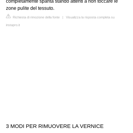
completamente sparita stando attenti a non toccare le
zone pulite del tessuto.
Richiesta di rimozione della fonte
|
Visualizza la risposta completa su
instapro.it
3 MODI PER RIMUOVERE LA VERNICE