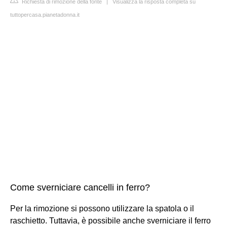
Richiesta di rimozione della fonte
|
Visualizza la risposta completa su
tuttopercasa.pianetadonna.it
Come sverniciare cancelli in ferro?
Per la rimozione si possono utilizzare la spatola o il
raschietto. Tuttavia, è possibile anche sverniciare il ferro