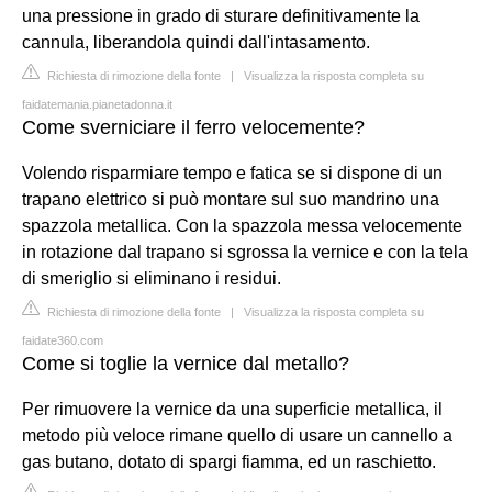
una pressione in grado di sturare definitivamente la
cannula, liberandola quindi dall'intasamento.
Richiesta di rimozione della fonte
|
Visualizza la risposta completa su
faidatemania.pianetadonna.it
Come sverniciare il ferro velocemente?
Volendo risparmiare tempo e fatica se si dispone di un
trapano elettrico si può montare sul suo mandrino una
spazzola metallica. Con la spazzola messa velocemente
in rotazione dal trapano si sgrossa la vernice e con la tela
di smeriglio si eliminano i residui.
Richiesta di rimozione della fonte
|
Visualizza la risposta completa su
faidate360.com
Come si toglie la vernice dal metallo?
Per rimuovere la vernice da una superficie metallica, il
metodo più veloce rimane quello di usare un cannello a
gas butano, dotato di spargi fiamma, ed un raschietto.