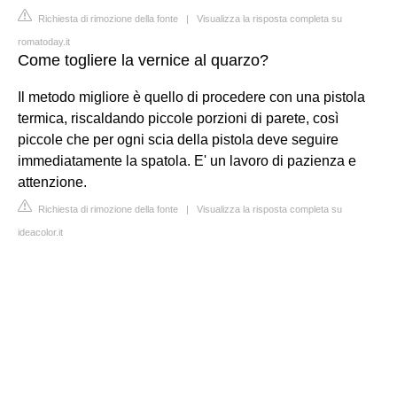
Richiesta di rimozione della fonte
|
Visualizza la risposta completa su
romatoday.it
Come togliere la vernice al quarzo?
Il metodo migliore è quello di procedere con una pistola
termica, riscaldando piccole porzioni di parete, così
piccole che per ogni scia della pistola deve seguire
immediatamente la spatola. E' un lavoro di pazienza e
attenzione.
Richiesta di rimozione della fonte
|
Visualizza la risposta completa su
ideacolor.it