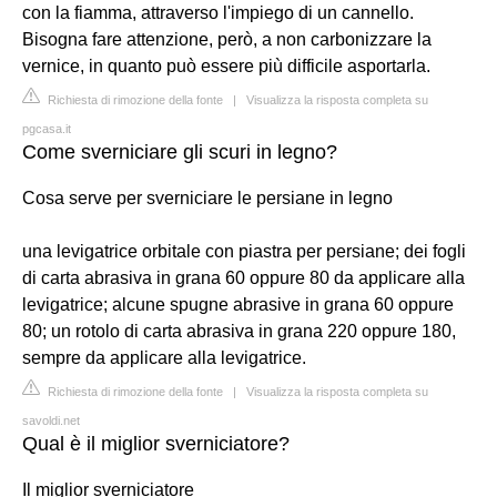
con la fiamma, attraverso l'impiego di un cannello.
Bisogna fare attenzione, però, a non carbonizzare la
vernice, in quanto può essere più difficile asportarla.
Richiesta di rimozione della fonte
|
Visualizza la risposta completa su
pgcasa.it
Come sverniciare gli scuri in legno?
Cosa serve per sverniciare le persiane in legno
una levigatrice orbitale con piastra per persiane; dei fogli
di carta abrasiva in grana 60 oppure 80 da applicare alla
levigatrice; alcune spugne abrasive in grana 60 oppure
80; un rotolo di carta abrasiva in grana 220 oppure 180,
sempre da applicare alla levigatrice.
Richiesta di rimozione della fonte
|
Visualizza la risposta completa su
savoldi.net
Qual è il miglior sverniciatore?
Il miglior sverniciatore