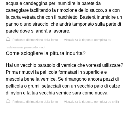
acqua e candeggina per inumidire la parete da
carteggiare facilitando la rimozione dello stucco, sia con
la carta vetrata che con il raschietto. Basterà inumidire un
panno o uno straccio, che andrà tamponato sulla parte di
parete dove si andrà a lavorare.
Richiesta di rimozione della fonte
|
Visualizza la risposta completa su
faidatemania.pianetadonna.it
Come sciogliere la pittura indurita?
Hai un vecchio barattolo di vernice che vorresti utilizzare?
Prima rimuovi la pellicola formatasi in superficie e
mescola bene la vernice. Se rimangono ancora pezzi di
pellicola o grumi, setacciali con un vecchio paio di calze
di nylon e la tua vecchia vernice sarà come nuova!
Richiesta di rimozione della fonte
|
Visualizza la risposta completa su skil.it