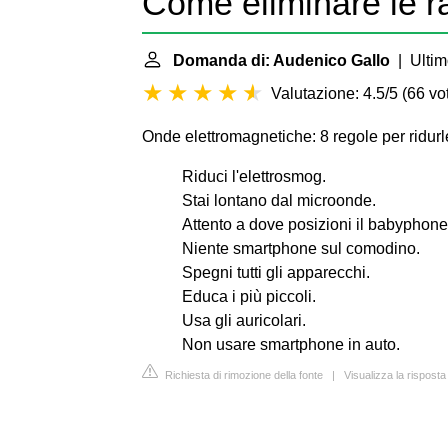
Come eliminare le r
Domanda di: Audenico Gallo
| Ultim
Valutazione: 4.5/5
(
66 vot
Onde elettromagnetiche: 8 regole per ridurl
Riduci l'elettrosmog.
Stai lontano dal microonde.
Attento a dove posizioni il babyphone
Niente smartphone sul comodino.
Spegni tutti gli apparecchi.
Educa i più piccoli.
Usa gli auricolari.
Non usare smartphone in auto.
Richiesta di rimozione della fonte
|
Visualizza la risposta