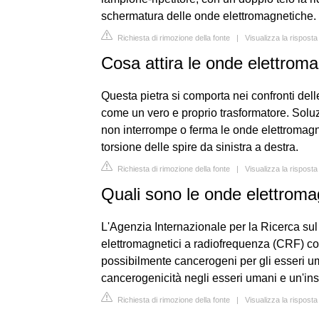
schermatura delle onde elettromagnetiche.
Richiesta di rimozione della fonte
|
Visualizza la rispost
Cosa attira le onde elettrom
Questa pietra si comporta nei confronti de
come un vero e proprio trasformatore. Solu
non interrompe o ferma le onde elettromagn
torsione delle spire da sinistra a destra.
Richiesta di rimozione della fonte
|
Visualizza la rispost
Quali sono le onde elettroma
L'Agenzia Internazionale per la Ricerca sul
elettromagnetici a radiofrequenza (CRF) 
possibilmente cancerogeni per gli esseri uma
cancerogenicità negli esseri umani e un'insu
Richiesta di rimozione della fonte
|
Visualizza la risposta