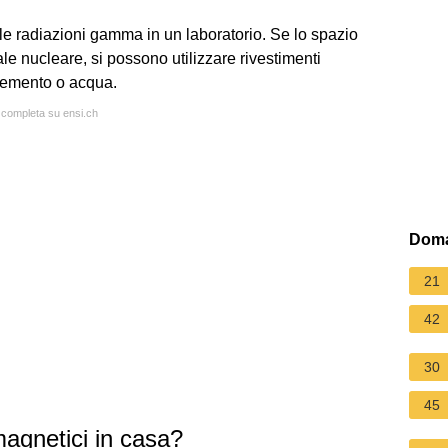
le radiazioni gamma in un laboratorio. Se lo spazio
ale nucleare, si possono utilizzare rivestimenti
 cemento o acqua.
a completa su ensi.ch
Doma
21
42
30
45
magnetici in casa?