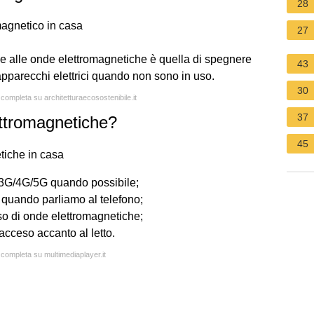
28
magnetico in casa
27
one alle onde elettromagnetiche è quella di spegnere
43
 apparecchi elettrici quando non sono in uso.
30
 completa su architetturaecosostenibile.it
37
ttromagnetiche?
45
tiche in casa
te 3G/4G/5G quando possibile;
lo quando parliamo al telefono;
o di onde elettromagnetiche;
acceso accanto al letto.
 completa su multimediaplayer.it