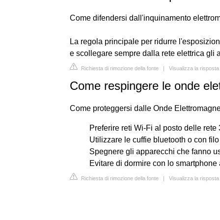
Come difendersi dall'inquinamento elettro
La regola principale per ridurre l'esposizi
e scollegare sempre dalla rete elettrica gli
Richiesta di rimozione della fonte
|
Visualizza la risposta
Come respingere le onde ele
Come proteggersi dalle Onde Elettromagne
Preferire reti Wi-Fi al posto delle re
Utilizzare le cuffie bluetooth o con fi
Spegnere gli apparecchi che fanno us
Evitare di dormire con lo smartphone 
Richiesta di rimozione della fonte
|
Visualizza la risposta