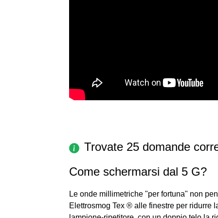
Trovate 25 domande corre
Come schermarsi dal 5 G?
Le onde millimetriche "per fortuna" non pen
Elettrosmog Tex ® alle finestre per ridurre 
lampione-ripetitore, con un doppio telo la r