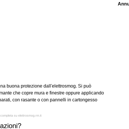
Annu
na buona protezione dall'elettrosmog. Si può
mante che copre mura e finestre oppure applicando
parati, con rasante o con pannelli in cartongesso
a completa su elettrosmog.rm.it
iazioni?