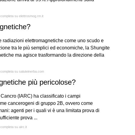
a completa su elettrosmog.rm.it
agnetiche?
lle radiazioni elettromagnetiche come uno scudo e
zione tra le più semplici ed economiche, la Shungite
etiche ma agisce trasformando la direzione della
a completa su saluteinerba.com
gnetiche più pericolose?
 Cancro (IARC) ha classificato i campi
come cancerogeni di gruppo 2B, ovvero come
ni: agenti per i quali vi è una limitata prova di
fficiente prova ...
 completa su airc.it