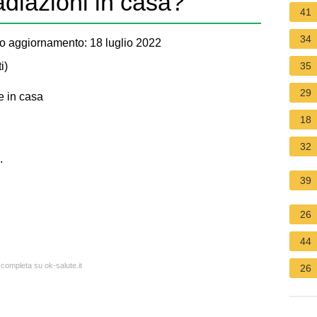
adiazioni in casa?
41
34
o aggiornamento: 18 luglio 2022
i
)
35
29
e in casa
18
32
.
39
26
44
 completa su ok-salute.it
26