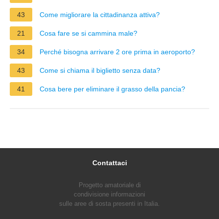
43
Come migliorare la cittadinanza attiva?
21
Cosa fare se si cammina male?
34
Perché bisogna arrivare 2 ore prima in aeroporto?
43
Come si chiama il biglietto senza data?
41
Cosa bere per eliminare il grasso della pancia?
Contattaci
Progetto amatoriale di
condivisione informazioni
sulle aree di sosta presenti in Italia.