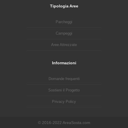
Tipologia Aree
Parcheggi
Campeggi
Aree Attrezzate
Informazioni
Domande frequenti
Sostieni il Progetto
Privacy Policy
© 2016-2022 AreaSosta.com