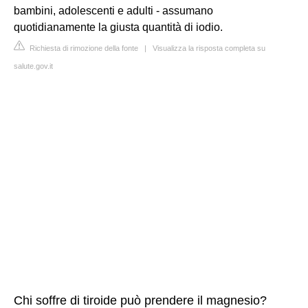
bambini, adolescenti e adulti - assumano
quotidianamente la giusta quantità di iodio.
Richiesta di rimozione della fonte
|
Visualizza la risposta completa su
salute.gov.it
Chi soffre di tiroide può prendere il magnesio?