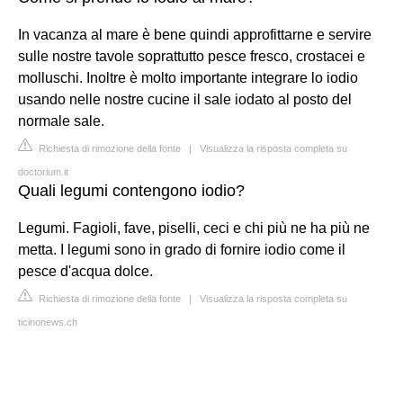
In vacanza al mare è bene quindi approfittarne e servire
sulle nostre tavole soprattutto pesce fresco, crostacei e
molluschi. Inoltre è molto importante integrare lo iodio
usando nelle nostre cucine il sale iodato al posto del
normale sale.
Richiesta di rimozione della fonte
|
Visualizza la risposta completa su
doctorium.it
Quali legumi contengono iodio?
Legumi. Fagioli, fave, piselli, ceci e chi più ne ha più ne
metta. I legumi sono in grado di fornire iodio come il
pesce d'acqua dolce.
Richiesta di rimozione della fonte
|
Visualizza la risposta completa su
ticinonews.ch