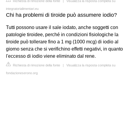
Richiesta di rimozione della fonte
|
Visualizza la risposta completa su
integratorialimentari.eu
Chi ha problemi di tiroide può assumere iodio?
Tutti possono usare il sale iodato, anche soggetti con
patologie tiroidee, perché in condizioni fisiologiche la
tiroide può tollerare fino a 1 mg (1000 mcg) di iodio al
giorno senza che si verifichino effetti negativi, in quanto
l'eccesso di iodio viene eliminato dal rene.
Richiesta di rimozione della fonte
|
Visualizza la risposta completa su
fondazioneserono.org