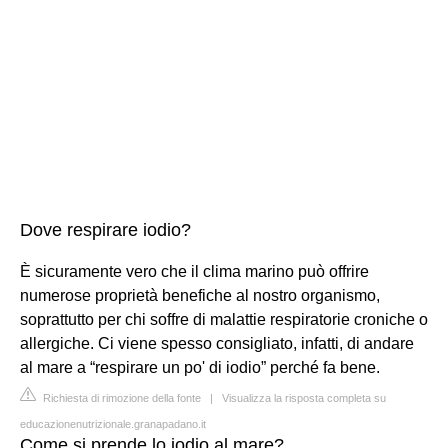
Dove respirare iodio?
È sicuramente vero che il clima marino può offrire
numerose proprietà benefiche al nostro organismo,
soprattutto per chi soffre di malattie respiratorie croniche o
allergiche. Ci viene spesso consigliato, infatti, di andare
al mare a “respirare un po' di iodio” perché fa bene.
Richiesta di rimozione della fonte
|
Visualizza la risposta completa su
educazionenutrizionale.granapadano.it
Come si prende lo iodio al mare?