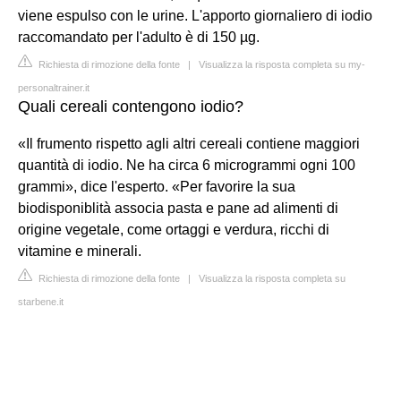
viene espulso con le urine. L'apporto giornaliero di iodio
raccomandato per l'adulto è di 150 µg.
Richiesta di rimozione della fonte
|
Visualizza la risposta completa su my-
personaltrainer.it
Quali cereali contengono iodio?
«Il frumento rispetto agli altri cereali contiene maggiori
quantità di iodio. Ne ha circa 6 microgrammi ogni 100
grammi», dice l'esperto. «Per favorire la sua
biodisponiblità associa pasta e pane ad alimenti di
origine vegetale, come ortaggi e verdura, ricchi di
vitamine e minerali.
Richiesta di rimozione della fonte
|
Visualizza la risposta completa su
starbene.it