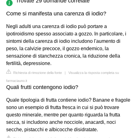
Trovate 29 domande correlate
Come si manifesta una carenza di iodio?
Negli adulti una carenza di iodio può portare a
ipotiroidismo spesso associato a gozzo. In particolare, i
sintomi della carenza di iodio includono l'aumento di
peso, la calvizie precoce, il gozzo endemico, la
sensazione di stanchezza cronica, la riduzione della
fertilità, depressione.
Richiesta di rimozione della fonte
|
Visualizza la risposta completa su
farmaciauno.it
Quali frutti contengono iodio?
Quale tipologia di frutta contiene iodio? Banane e fragole
sono un esempio di frutta fresca in cui si può trovare
questo minerale, mentre per quanto riguarda la frutta
secca, si includono anche nocciole, anacardi, noci
secche, pistacchi e albicocche disidratate.