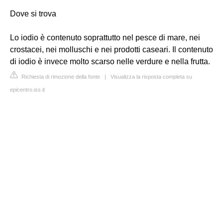
Dove si trova
Lo iodio è contenuto soprattutto nel pesce di mare, nei
crostacei, nei molluschi e nei prodotti caseari. Il contenuto
di iodio è invece molto scarso nelle verdure e nella frutta.
Richiesta di rimozione della fonte
|
Visualizza la risposta completa su
epicentro.iss.it