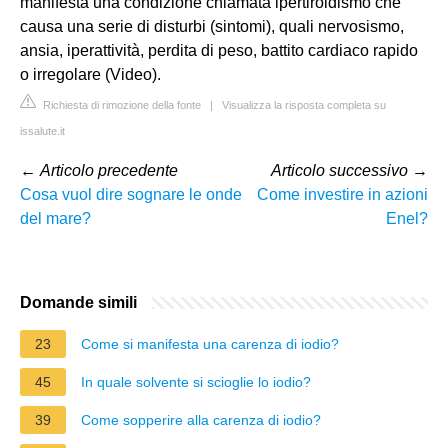
manifesta una condizione chiamata ipertiroidismo che
causa una serie di disturbi (sintomi), quali nervosismo,
ansia, iperattività, perdita di peso, battito cardiaco rapido
o irregolare (Video).
Richiesta di rimozione della fonte
|
Visualizza la risposta completa su
issalute.it
←
Articolo precedente
Articolo successivo
→
Cosa vuol dire sognare le onde
Come investire in azioni
del mare?
Enel?
Domande simili
23
Come si manifesta una carenza di iodio?
45
In quale solvente si scioglie lo iodio?
39
Come sopperire alla carenza di iodio?