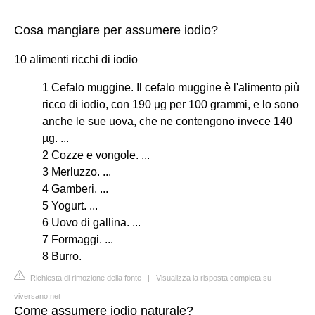
Cosa mangiare per assumere iodio?
10 alimenti ricchi di iodio
1 Cefalo muggine. Il cefalo muggine è l'alimento più
ricco di iodio, con 190 µg per 100 grammi, e lo sono
anche le sue uova, che ne contengono invece 140
µg. ...
2 Cozze e vongole. ...
3 Merluzzo. ...
4 Gamberi. ...
5 Yogurt. ...
6 Uovo di gallina. ...
7 Formaggi. ...
8 Burro.
Richiesta di rimozione della fonte
|
Visualizza la risposta completa su
viversano.net
Come assumere iodio naturale?