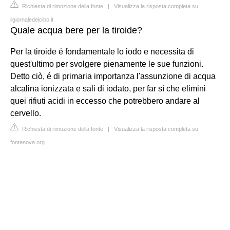
Richiesta di rimozione della fonte
|
Visualizza la risposta completa su
ilgiornaledelcibo.it
Quale acqua bere per la tiroide?
Per la tiroide é fondamentale lo iodo e necessita di
quest'ultimo per svolgere pienamente le sue funzioni.
Detto ciò, é di primaria importanza l'assunzione di acqua
alcalina ionizzata e sali di iodato, per far sì che elimini
quei rifiuti acidi in eccesso che potrebbero andare al
cervello.
Richiesta di rimozione della fonte
|
Visualizza la risposta completa su
fontenova.org