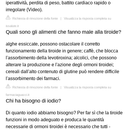
iperattività, perdita di peso, battito cardiaco rapido o
irregolare (Video).
Richiesta di rimozione della fonte
|
Visualizza la risposta completa su
issalute.it
Quali sono gli alimenti che fanno male alla tiroide?
alghe essiccate, possono ostacolare il corretto
funzionamento della tiroide in genere; caffè, che blocca
l'assorbimento della levotiroxina; alcolici, che possono
alterare la produzione e l'azione degli ormoni tiroidei;
cereali dall'alto contenuto di glutine può rendere difficile
l'assorbimento dei farmaci.
Richiesta di rimozione della fonte
|
Visualizza la risposta completa su
farmaciaguacci.it
Chi ha bisogno di iodio?
Di quanto iodio abbiamo bisogno? Per far sì che la tiroide
funzioni in modo adeguato e produca le quantità
necessarie di ormoni tiroidei è necessario che tutti -