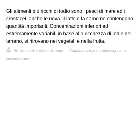
Gli alimenti più ricchi di iodio sono i pesci di mare ed i
crostacei; anche le uova, il latte e la carne ne contengono
quantità importanti. Concentrazioni inferiori ed
estremamente variabili in base alla ricchezza di iodio nel
terreno, si ritrovano nei vegetali e nella frutta.
Richiesta di rimozione della fonte
|
Visualizza la risposta completa su my-
personaltrainer.it