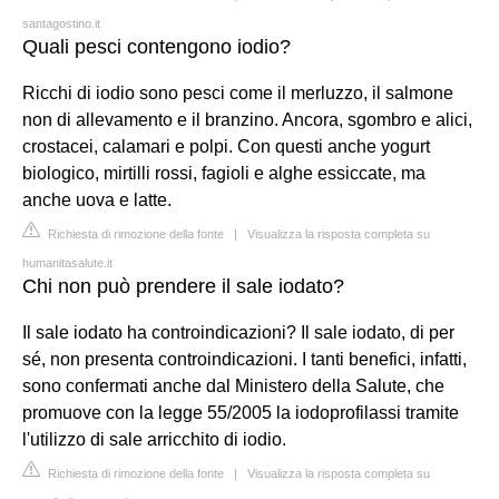
santagostino.it
Quali pesci contengono iodio?
Ricchi di iodio sono pesci come il merluzzo, il salmone
non di allevamento e il branzino. Ancora, sgombro e alici,
crostacei, calamari e polpi. Con questi anche yogurt
biologico, mirtilli rossi, fagioli e alghe essiccate, ma
anche uova e latte.
Richiesta di rimozione della fonte
|
Visualizza la risposta completa su
humanitasalute.it
Chi non può prendere il sale iodato?
Il sale iodato ha controindicazioni? Il sale iodato, di per
sé, non presenta controindicazioni. I tanti benefici, infatti,
sono confermati anche dal Ministero della Salute, che
promuove con la legge 55/2005 la iodoprofilassi tramite
l'utilizzo di sale arricchito di iodio.
Richiesta di rimozione della fonte
|
Visualizza la risposta completa su