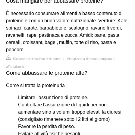
Cosa mangiare per abbassare proteine?
È necessario consumare alimenti a basso contenuto di
proteine e con un buon valore nutrizionale. Verdure: Kale,
spinaci, carote, barbabietole, scalogno, ravanelli verdi,
ravanelli, rape, pastinaca e zucca. Amidi: pane, pasta,
cereali, croissant, bagel, muffin, torte di riso, pasta e
popcorn.
Richiesta di rimozione della fonte
|
Visualizza la risposta completa su
affaritaliani.it
Come abbassare le proteine alte?
Come si tratta la proteinuria
Limitare l'assunzione di proteine.
Controllare l'assunzione di liquidi per non
aumentare sino a volumi troppo elevati la diuresi
(consigliato rimanere sotto i 2 litri al giorno)
Favorire la perdita di peso.
Evitare attività fisiche pesanti.