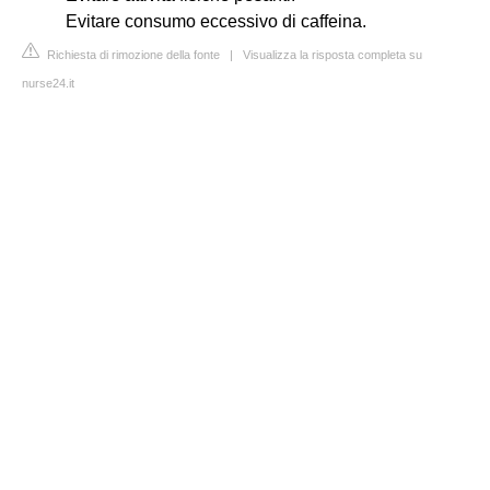
Evitare consumo eccessivo di caffeina.
Richiesta di rimozione della fonte
|
Visualizza la risposta completa su
nurse24.it