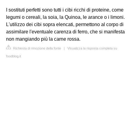
I sostituti perfetti sono tutti i cibi ricchi di proteine, come
legumi o cereali, la soia, la Quinoa, le arance o i limoni.
L'utilizzo dei cibi sopra elencati, permettono al corpo di
assimilare l'eventuale carenza di ferro, che si manifesta
non mangiando più la carne rossa.
Richiesta di rimozione della fonte
|
Visualizza la risposta completa su
foodblog.it