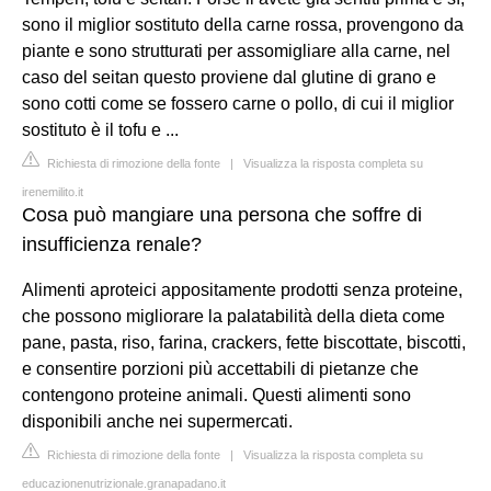
sono il miglior sostituto della carne rossa, provengono da
piante e sono strutturati per assomigliare alla carne, nel
caso del seitan questo proviene dal glutine di grano e
sono cotti come se fossero carne o pollo, di cui il miglior
sostituto è il tofu e ...
Richiesta di rimozione della fonte
|
Visualizza la risposta completa su
irenemilito.it
Cosa può mangiare una persona che soffre di
insufficienza renale?
Alimenti aproteici appositamente prodotti senza proteine,
che possono migliorare la palatabilità della dieta come
pane, pasta, riso, farina, crackers, fette biscottate, biscotti,
e consentire porzioni più accettabili di pietanze che
contengono proteine animali. Questi alimenti sono
disponibili anche nei supermercati.
Richiesta di rimozione della fonte
|
Visualizza la risposta completa su
educazionenutrizionale.granapadano.it