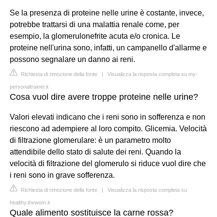
Se la presenza di proteine nelle urine è costante, invece,
potrebbe trattarsi di una malattia renale come, per
esempio, la glomerulonefrite acuta e/o cronica. Le
proteine nell'urina sono, infatti, un campanello d'allarme e
possono segnalare un danno ai reni.
Richiesta di rimozione della fonte
|
Visualizza la risposta completa su my-
personaltrainer.it
Cosa vuol dire avere troppe proteine nelle urine?
Valori elevati indicano che i reni sono in sofferenza e non
riescono ad adempiere al loro compito. Glicemia. Velocità
di filtrazione glomerulare: è un parametro molto
attendibile dello stato di salute dei reni. Quando la
velocità di filtrazione del glomerulo si riduce vuol dire che
i reni sono in grave sofferenza.
Richiesta di rimozione della fonte
|
Visualizza la risposta completa su
healthy.thewom.it
Quale alimento sostituisce la carne rossa?