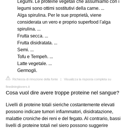
Legumi. Le proteine vegetali che assumiamo con i
legumi sono ottimi sostitutivi della carne. ...
Alga spirulina. Per le sue proprietà, viene
considerata un vero e proprio superfood l'alga
spirulina. ...
Frutta secca. ...
Frutta disidratata. ...
Semi. ...
Tofu e Tempeh. ...
Latte vegetale. ...
Germogli.
Richiesta di rimozione della fonte
|
Visualizza la risposta completa su
finedininglovers.it
Cosa vuol dire avere troppe proteine nel sangue?
Livelli di proteine ​​totali sieriche costantemente elevati
possono indicare tumori infiammatori, disidratazione,
malattie croniche dei reni e del fegato. Al contrario, bassi
livelli di proteine ​​totali nel siero possono suggerire