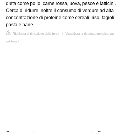
dieta come pollo, carne rossa, uova, pesce e latticini.
Cerca di ridurre inoltre il consumo di verdure ad alta
concentrazione di proteine come cereali, riso, fagioli,
pasta e pane.
Richiesta di rimozione della fonte
|
Visualizza la risposta completa su
wikihow.it