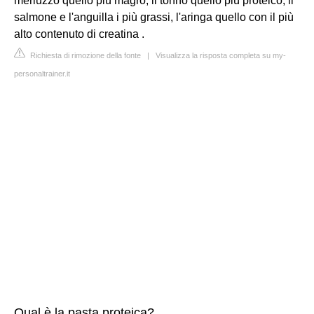
merluzzo quello più magro, il tonno quello più proteico, il
salmone e l'anguilla i più grassi, l'aringa quello con il più
alto contenuto di creatina .
Richiesta di rimozione della fonte
|
Visualizza la risposta completa su my-
personaltrainer.it
Qual è la pasta proteica?