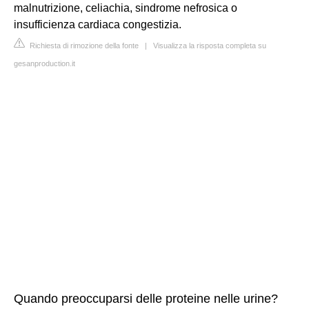
malnutrizione, celiachia, sindrome nefrosica o
insufficienza cardiaca congestizia.
Richiesta di rimozione della fonte
|
Visualizza la risposta completa su
gesanproduction.it
Quando preoccuparsi delle proteine nelle urine?