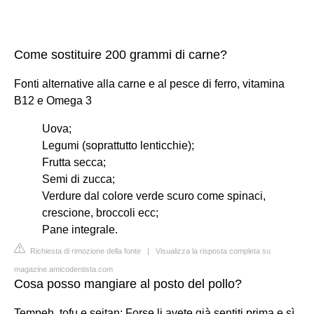
Come sostituire 200 grammi di carne?
Fonti alternative alla carne e al pesce di ferro, vitamina
B12 e Omega 3
Uova;
Legumi (soprattutto lenticchie);
Frutta secca;
Semi di zucca;
Verdure dal colore verde scuro come spinaci,
crescione, broccoli ecc;
Pane integrale.
Richiesta di rimozione della fonte
|
Visualizza la risposta completa su
magazine.amicodentista.com
Cosa posso mangiare al posto del pollo?
Tempeh, tofu e seitan: Forse li avete già sentiti prima e sì,