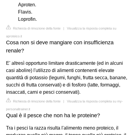
Aproten.
Flavis.
Loprofin.
Richiesta di rimozione della fonte
|
Visualizza la risposta completa su
aproteico.it
Cosa non si deve mangiare con insufficienza
renale?
E' altresì opportuno limitare drasticamente (ed in alcuni
casi abolire) l'utilizzo di alimenti contenenti elevate
quantità di potassio (legumi, funghi, frutta secca, banane,
succhi di frutta conservati) e di fosforo (latte, formaggi,
insaccati, carni e pesci conservati).
Richiesta di rimozione della fonte
|
Visualizza la risposta completa su my-
personaltrainer.it
Qual è il pesce che non ha le proteine?
Tra i pesci la razza risulta l'alimento meno proteico, il