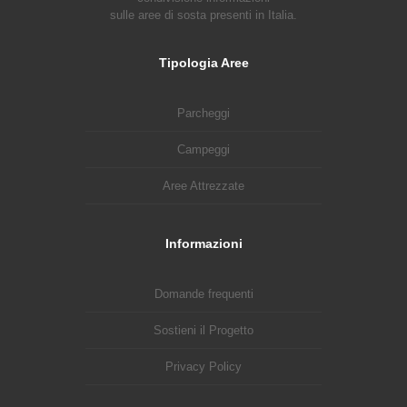
sulle aree di sosta presenti in Italia.
Tipologia Aree
Parcheggi
Campeggi
Aree Attrezzate
Informazioni
Domande frequenti
Sostieni il Progetto
Privacy Policy