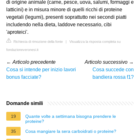
di origine animale (carne, pesce, uova, salumi, formaggi e
latticini) e in misura minore di quelli ricchi di proteine
vegetali (legumi), presenti soprattutto nei secondi piatti
includendo nella dieta, laddove necessario, cibi
'aproteici'.
Richiesta di rimozione della fonte
|
Visualizza la risposta completa su
fondazioneveronesi.it
←
Articolo precedente
Articolo successivo
→
Cosa si intende per inizio lavori
Cosa succede con
bonus facciate?
bandiera rossa f1?
Domande simili
19
Quante volte a settimana bisogna prendere le
proteine?
35
Cosa mangiare la sera carboidrati o proteine?