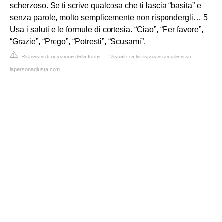
scherzoso. Se ti scrive qualcosa che ti lascia “basita” e
senza parole, molto semplicemente non rispondergli… 5
Usa i saluti e le formule di cortesia. “Ciao”, “Per favore”,
“Grazie”, “Prego”, “Potresti”, “Scusami”.
Richiesta di rimozione della fonte
|
Visualizza la risposta completa su
lapersonagiusta.com