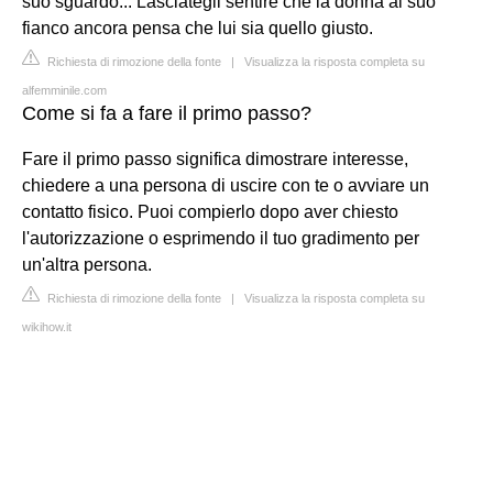
suo sguardo... Lasciategli sentire che la donna al suo
fianco ancora pensa che lui sia quello giusto.
Richiesta di rimozione della fonte
|
Visualizza la risposta completa su
alfemminile.com
Come si fa a fare il primo passo?
Fare il primo passo significa dimostrare interesse,
chiedere a una persona di uscire con te o avviare un
contatto fisico. Puoi compierlo dopo aver chiesto
l'autorizzazione o esprimendo il tuo gradimento per
un'altra persona.
Richiesta di rimozione della fonte
|
Visualizza la risposta completa su
wikihow.it