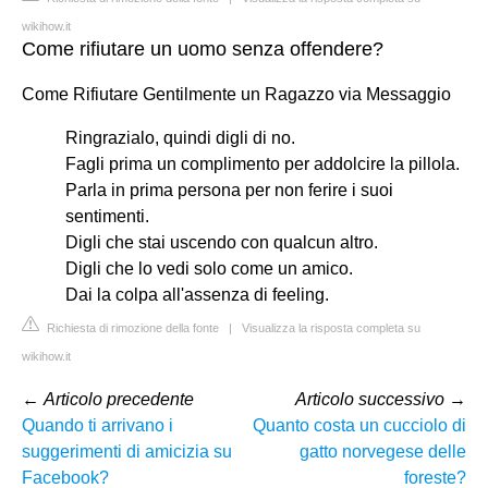
wikihow.it
Come rifiutare un uomo senza offendere?
Come Rifiutare Gentilmente un Ragazzo via Messaggio
Ringrazialo, quindi digli di no.
Fagli prima un complimento per addolcire la pillola.
Parla in prima persona per non ferire i suoi
sentimenti.
Digli che stai uscendo con qualcun altro.
Digli che lo vedi solo come un amico.
Dai la colpa all'assenza di feeling.
Richiesta di rimozione della fonte
|
Visualizza la risposta completa su
wikihow.it
←
Articolo precedente
Articolo successivo
→
Quando ti arrivano i
Quanto costa un cucciolo di
suggerimenti di amicizia su
gatto norvegese delle
Facebook?
foreste?