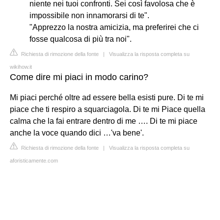
niente nei tuoi confronti. Sei così favolosa che è
impossibile non innamorarsi di te".
"Apprezzo la nostra amicizia, ma preferirei che ci
fosse qualcosa di più tra noi".
Richiesta di rimozione della fonte
|
Visualizza la risposta completa su
wikihow.it
Come dire mi piaci in modo carino?
Mi piaci perché oltre ad essere bella esisti pure. Di te mi
piace che ti respiro a squarciagola. Di te mi Piace quella
calma che la fai entrare dentro di me …. Di te mi piace
anche la voce quando dici …'va bene'.
Richiesta di rimozione della fonte
|
Visualizza la risposta completa su
aforisticamente.com