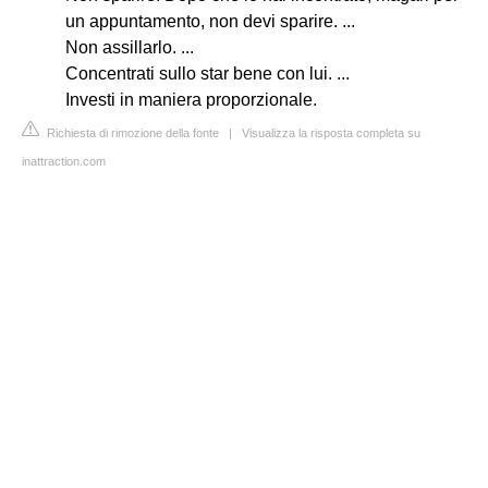
un appuntamento, non devi sparire. ...
Non assillarlo. ...
Concentrati sullo star bene con lui. ...
Investi in maniera proporzionale.
Richiesta di rimozione della fonte
|
Visualizza la risposta completa su
inattraction.com