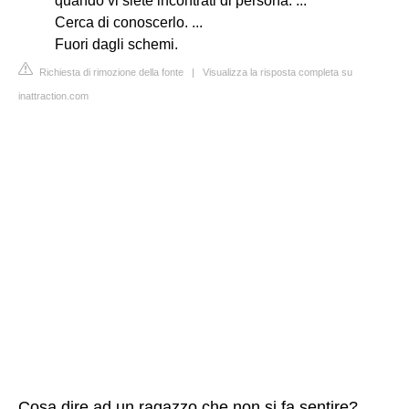
quando vi siete incontrati di persona. ...
Cerca di conoscerlo. ...
Fuori dagli schemi.
Richiesta di rimozione della fonte
|
Visualizza la risposta completa su
inattraction.com
Cosa dire ad un ragazzo che non si fa sentire?