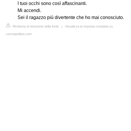
I tuoi occhi sono così affascinanti.
Mi accendi.
Sei il ragazzo più divertente che ho mai conosciuto.
Richiesta di rimozione della fonte
|
Visualizza la risposta completa su
cosmopolitan.com