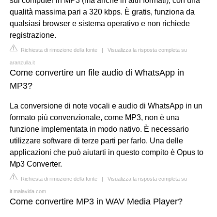
sul computer in MP3 (ma anche in altri formati), con una
qualità massima pari a 320 kbps. È gratis, funziona da
qualsiasi browser e sistema operativo e non richiede
registrazione.
Richiesta di rimozione della fonte
|
Visualizza la risposta completa su
aranzulla.it
Come convertire un file audio di WhatsApp in
MP3?
La conversione di note vocali e audio di WhatsApp in un
formato più convenzionale, come MP3, non è una
funzione implementata in modo nativo. È necessario
utilizzare software di terze parti per farlo. Una delle
applicazioni che può aiutarti in questo compito è Opus to
Mp3 Converter.
Richiesta di rimozione della fonte
|
Visualizza la risposta completa su
it.malavida.com
Come convertire MP3 in WAV Media Player?