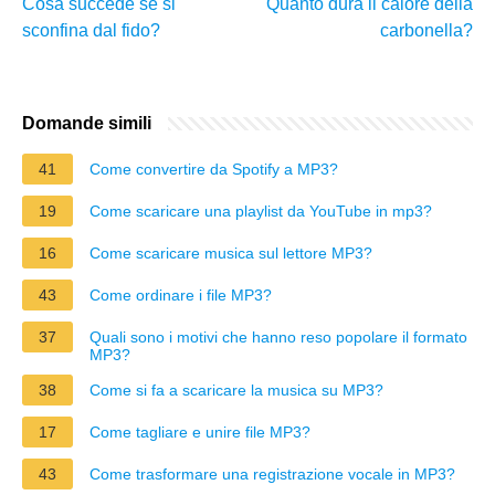
Cosa succede se si
Quanto dura il calore della
sconfina dal fido?
carbonella?
Domande simili
41
Come convertire da Spotify a MP3?
19
Come scaricare una playlist da YouTube in mp3?
16
Come scaricare musica sul lettore MP3?
43
Come ordinare i file MP3?
37
Quali sono i motivi che hanno reso popolare il formato
MP3?
38
Come si fa a scaricare la musica su MP3?
17
Come tagliare e unire file MP3?
43
Come trasformare una registrazione vocale in MP3?