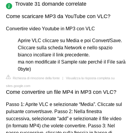
Trovate 31 domande correlate
Come scaricare MP3 da YouTube con VLC?
Convertire video Youtube in MP3 con VLC
Aprire VLC cliccare su Media e poi Convert/Save.
Cliccare sulla scheda Network e nello spazio
bianco incollare il link precedente.
ma non modificate il Sample rate perché il File sarà
0byte)
Richiesta di rimozione della fonte
|
Visualizza la risposta completa su
sites.google.com
Come convertire un file MP4 in MP3 con VLC?
Passo 1: Aprite VLC e selezionate “Media”. Cliccate sul
pulsante convert/save. Passo 2: Nella finestra
successiva, selezionate “add” e selezionate il file video
(in formato MP4) che volete convertire. Passo 3: Nel
passo successivo, cliccate sulla freccia in basso di