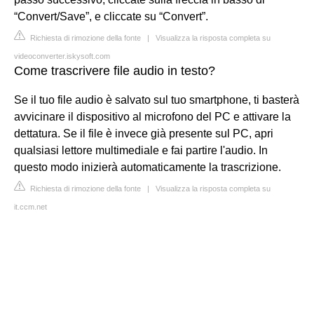
“Convert/Save”, e cliccate su “Convert”.
Richiesta di rimozione della fonte
|
Visualizza la risposta completa su
videoconverter.iskysoft.com
Come trascrivere file audio in testo?
Se il tuo file audio è salvato sul tuo smartphone, ti basterà
avvicinare il dispositivo al microfono del PC e attivare la
dettatura. Se il file è invece già presente sul PC, apri
qualsiasi lettore multimediale e fai partire l'audio. In
questo modo inizierà automaticamente la trascrizione.
Richiesta di rimozione della fonte
|
Visualizza la risposta completa su
it.ccm.net