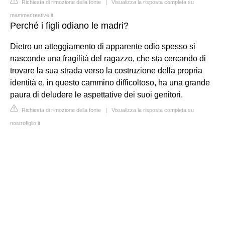
Richiesta di rimozione della fonte
|
Visualizza la risposta completa su
mammecreative.it
Perché i figli odiano le madri?
Dietro un atteggiamento di apparente odio spesso si
nasconde una fragilità del ragazzo, che sta cercando di
trovare la sua strada verso la costruzione della propria
identità e, in questo cammino difficoltoso, ha una grande
paura di deludere le aspettative dei suoi genitori.
Richiesta di rimozione della fonte
|
Visualizza la risposta completa su
nostrofiglio.it