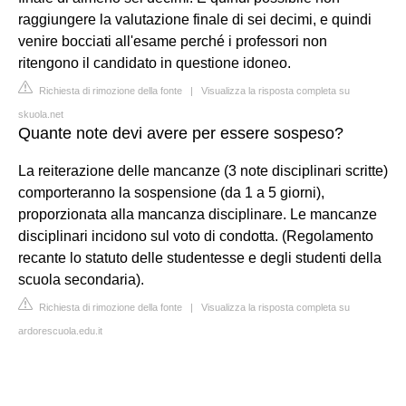
raggiungere la valutazione finale di sei decimi, e quindi
venire bocciati all'esame perché i professori non
ritengono il candidato in questione idoneo.
Richiesta di rimozione della fonte
|
Visualizza la risposta completa su
skuola.net
Quante note devi avere per essere sospeso?
La reiterazione delle mancanze (3 note disciplinari scritte)
comporteranno la sospensione (da 1 a 5 giorni),
proporzionata alla mancanza disciplinare. Le mancanze
disciplinari incidono sul voto di condotta. (Regolamento
recante lo statuto delle studentesse e degli studenti della
scuola secondaria).
Richiesta di rimozione della fonte
|
Visualizza la risposta completa su
ardorescuola.edu.it