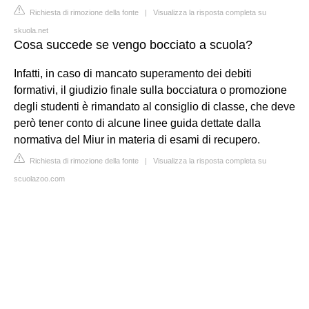
Richiesta di rimozione della fonte
|
Visualizza la risposta completa su
skuola.net
Cosa succede se vengo bocciato a scuola?
Infatti, in caso di mancato superamento dei debiti
formativi, il giudizio finale sulla bocciatura o promozione
degli studenti è rimandato al consiglio di classe, che deve
però tener conto di alcune linee guida dettate dalla
normativa del Miur in materia di esami di recupero.
Richiesta di rimozione della fonte
|
Visualizza la risposta completa su
scuolazoo.com