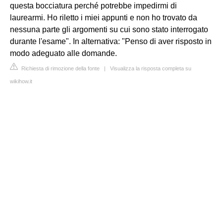
questa bocciatura perché potrebbe impedirmi di
laurearmi. Ho riletto i miei appunti e non ho trovato da
nessuna parte gli argomenti su cui sono stato interrogato
durante l'esame". In alternativa: "Penso di aver risposto in
modo adeguato alle domande.
Richiesta di rimozione della fonte
|
Visualizza la risposta completa su
wikihow.it