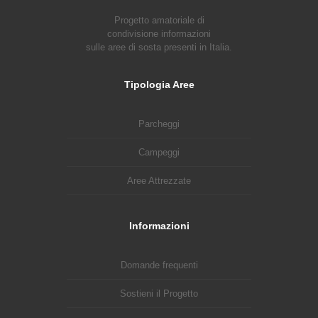
Progetto amatoriale di
condivisione informazioni
sulle aree di sosta presenti in Italia.
Tipologia Aree
Parcheggi
Campeggi
Aree Attrezzate
Informazioni
Domande frequenti
Sostieni il Progetto