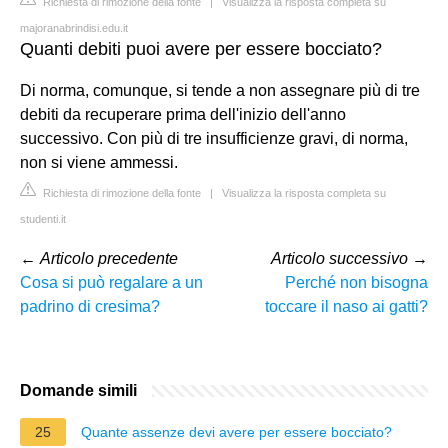
Richiesta di rimozione della fonte
|
Visualizza la risposta completa su
majoranabrindisi.edu.it
Quanti debiti puoi avere per essere bocciato?
Di norma, comunque, si tende a non assegnare più di tre
debiti da recuperare prima dell'inizio dell'anno
successivo. Con più di tre insufficienze gravi, di norma,
non si viene ammessi.
Richiesta di rimozione della fonte
|
Visualizza la risposta completa su
studenti.it
←
Articolo precedente
Articolo successivo
→
Cosa si può regalare a un
Perché non bisogna
padrino di cresima?
toccare il naso ai gatti?
Domande simili
25
Quante assenze devi avere per essere bocciato?