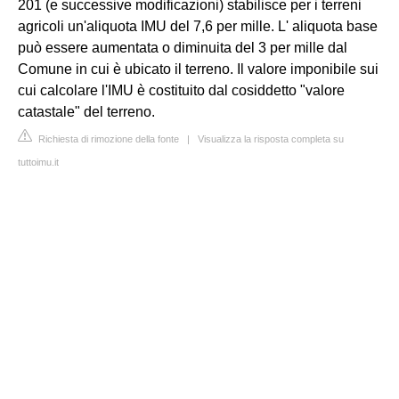
201 (e successive modificazioni) stabilisce per i terreni
agricoli un'aliquota IMU del 7,6 per mille. L' aliquota base
può essere aumentata o diminuita del 3 per mille dal
Comune in cui è ubicato il terreno. Il valore imponibile sui
cui calcolare l'IMU è costituito dal cosiddetto "valore
catastale" del terreno.
Richiesta di rimozione della fonte
|
Visualizza la risposta completa su
tuttoimu.it