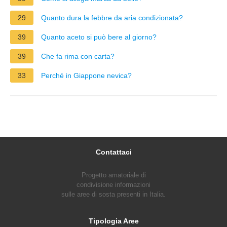
29
Quanto dura la febbre da aria condizionata?
39
Quanto aceto si può bere al giorno?
39
Che fa rima con carta?
33
Perché in Giappone nevica?
Contattaci
Progetto amatoriale di
condivisione informazioni
sulle aree di sosta presenti in Italia.
Tipologia Aree