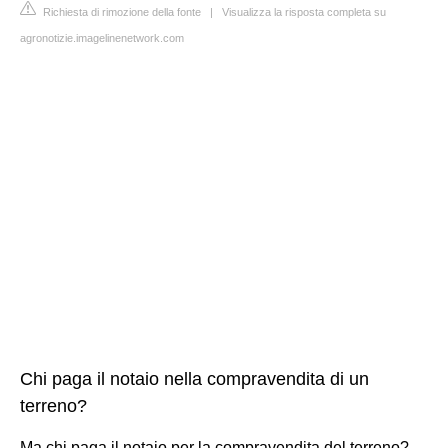
Richiesta di rimozione della fonte
|
Visualizza la risposta completa su
agronotizie.imagelinenetwork.com
Chi paga il notaio nella compravendita di un
terreno?
Ma chi paga il notaio per la compravendita del terreno?