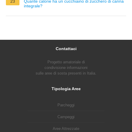
23
Quante calorie ha un cucchiaino di zucchero di canna
integrale?
Contattaci
Progetto amatoriale di
condivisione informazioni
sulle aree di sosta presenti in Italia.
Tipologia Aree
Parcheggi
Campeggi
Aree Attrezzate