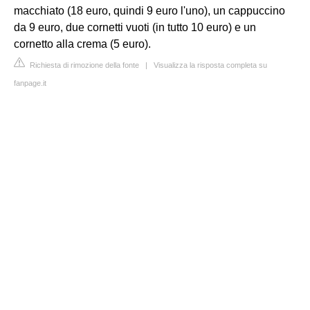
macchiato (18 euro, quindi 9 euro l'uno), un cappuccino
da 9 euro, due cornetti vuoti (in tutto 10 euro) e un
cornetto alla crema (5 euro).
Richiesta di rimozione della fonte
|
Visualizza la risposta completa su
fanpage.it