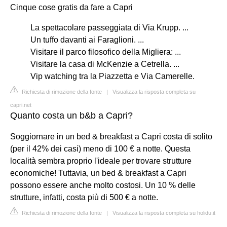
Cinque cose gratis da fare a Capri
La spettacolare passeggiata di Via Krupp. ...
Un tuffo davanti ai Faraglioni. ...
Visitare il parco filosofico della Migliera: ...
Visitare la casa di McKenzie a Cetrella. ...
Vip watching tra la Piazzetta e Via Camerelle.
Richiesta di rimozione della fonte
|
Visualizza la risposta completa su
capri.net
Quanto costa un b&b a Capri?
Soggiornare in un bed & breakfast a Capri costa di solito
(per il 42% dei casi) meno di 100 € a notte. Questa
località sembra proprio l'ideale per trovare strutture
economiche! Tuttavia, un bed & breakfast a Capri
possono essere anche molto costosi. Un 10 % delle
strutture, infatti, costa più di 500 € a notte.
Richiesta di rimozione della fonte
|
Visualizza la risposta completa su holidu.it