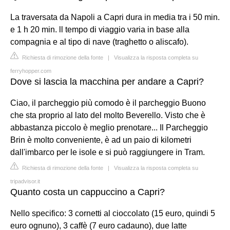
La traversata da Napoli a Capri dura in media tra i 50 min.
e 1 h 20 min. ll tempo di viaggio varia in base alla
compagnia e al tipo di nave (traghetto o aliscafo).
Richiesta di rimozione della fonte
|
Visualizza la risposta completa su
ferryhopper.com
Dove si lascia la macchina per andare a Capri?
Ciao, il parcheggio più comodo è il parcheggio Buono
che sta proprio al lato del molto Beverello. Visto che è
abbastanza piccolo è meglio prenotare... Il Parcheggio
Brin è molto conveniente, è ad un paio di kilometri
dall'imbarco per le isole e si può raggiungere in Tram.
Richiesta di rimozione della fonte
|
Visualizza la risposta completa su
tripadvisor.it
Quanto costa un cappuccino a Capri?
Nello specifico: 3 cornetti al cioccolato (15 euro, quindi 5
euro ognuno), 3 caffè (7 euro cadauno), due latte