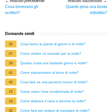
←
Articolo precedente
Articolo successivo
→
Cosa bevevano gli
Quanto pesa una busta
scrittori?
imbottita?
Domande simili
25
Cosa fanno le piante di giorno e di notte?
37
Come vestire un neonato per la notte?
39
Quanto costa una badante giorno e notte?
41
Come sopravvivere al turno di notte?
45
Cosa fare se una persona muore di notte?
15
Come usare l'aria condizionata di notte?
16
Come abituare il cane a dormire la notte?
35
Come fare per evitare di mangiare di notte?