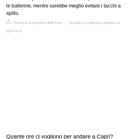
le ballerine, mentre sarebbe meglio evitare i tacchi a
spillo.
Richiesta di rimozione della fonte
|
Visualizza la risposta completa su
tg24.sky.it
Quante ore ci vogliono per andare a Capri?