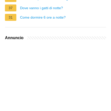
37
Dove vanno i gatti di notte?
31
Come dormire 6 ore a notte?
Annuncio