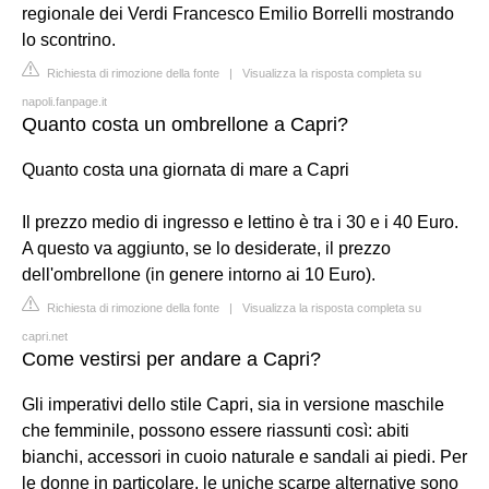
regionale dei Verdi Francesco Emilio Borrelli mostrando
lo scontrino.
Richiesta di rimozione della fonte
|
Visualizza la risposta completa su
napoli.fanpage.it
Quanto costa un ombrellone a Capri?
Quanto costa una giornata di mare a Capri
Il prezzo medio di ingresso e lettino è tra i 30 e i 40 Euro.
A questo va aggiunto, se lo desiderate, il prezzo
dell'ombrellone (in genere intorno ai 10 Euro).
Richiesta di rimozione della fonte
|
Visualizza la risposta completa su
capri.net
Come vestirsi per andare a Capri?
Gli imperativi dello stile Capri, sia in versione maschile
che femminile, possono essere riassunti così: abiti
bianchi, accessori in cuoio naturale e sandali ai piedi. Per
le donne in particolare, le uniche scarpe alternative sono