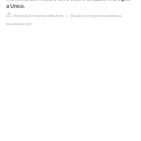
a Unico.
Richiesta di rimozione della fonte
|
Visualizza la risposta completa su
fiscoetasse.com