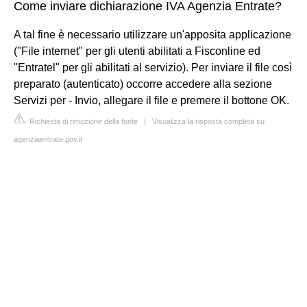
Come inviare dichiarazione IVA Agenzia Entrate?
A tal fine è necessario utilizzare un'apposita applicazione
("File internet" per gli utenti abilitati a Fisconline ed
"Entratel" per gli abilitati al servizio). Per inviare il file così
preparato (autenticato) occorre accedere alla sezione
Servizi per - Invio, allegare il file e premere il bottone OK.
Richiesta di rimozione della fonte
|
Visualizza la risposta completa su
agenziaentrate.gov.it