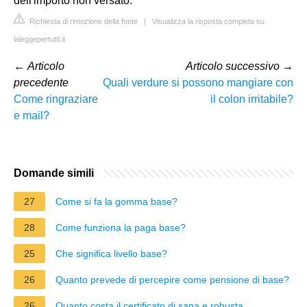
dell'importo non versato.
Richiesta di rimozione della fonte
|
Visualizza la risposta completa su
laleggepertutti.it
←
Articolo
Articolo successivo
→
precedente
Quali verdure si possono mangiare con
Come ringraziare
il colon irritabile?
e mail?
Domande simili
27
Come si fa la gomma base?
28
Come funziona la paga base?
25
Che significa livello base?
26
Quanto prevede di percepire come pensione di base?
26
Quanto costa il certificato di sana e robusta