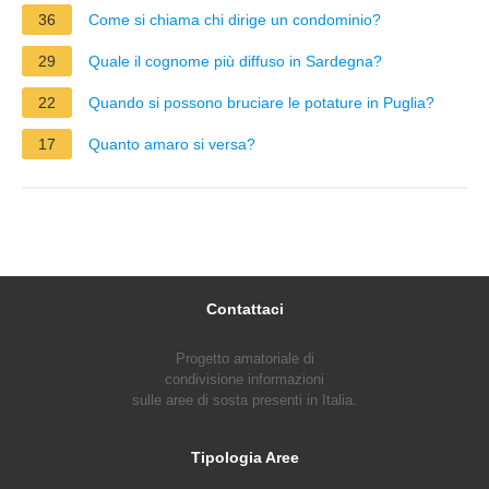
36
Come si chiama chi dirige un condominio?
29
Quale il cognome più diffuso in Sardegna?
22
Quando si possono bruciare le potature in Puglia?
17
Quanto amaro si versa?
Contattaci
Progetto amatoriale di
condivisione informazioni
sulle aree di sosta presenti in Italia.
Tipologia Aree