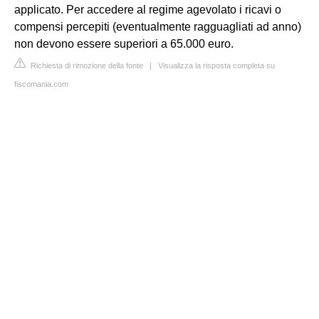
applicato. Per accedere al regime agevolato i ricavi o
compensi percepiti (eventualmente ragguagliati ad anno)
non devono essere superiori a 65.000 euro.
Richiesta di rimozione della fonte
|
Visualizza la risposta completa su
fiscomania.com