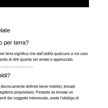
late
o per terra?
er terra significa che dall'aldilà qualcuno a noi caro
ando di dirti quanto sei amato e apprezzato.
a completa su telatrovoio.com
ldi?
 (tecnicamente definito bene mobile), trovato
egittimo proprietario. Pertanto se trovate un
menti del soggetto interessato, avete l'obbligo di