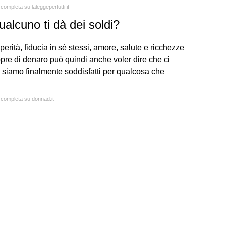
 completa su laleggepertutti.it
alcuno ti dà dei soldi?
erità, fiducia in sé stessi, amore, salute e ricchezze
pre di denaro può quindi anche voler dire che ci
i siamo finalmente soddisfatti per qualcosa che
a completa su donnad.it