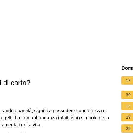
Doma
17
 di carta?
30
15
n grande quantità, significa possedere concretezza e
29
progetti. La loro abbondanza infatti è un simbolo della
damentali nella vita.
29