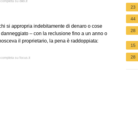
completa su dilei.it
23
44
chi si appropria indebitamente di denaro o cose
28
el danneggiato – con la reclusione fino a un anno o
osceva il proprietario, la pena è raddoppiata:
15
28
 completa su focus.it