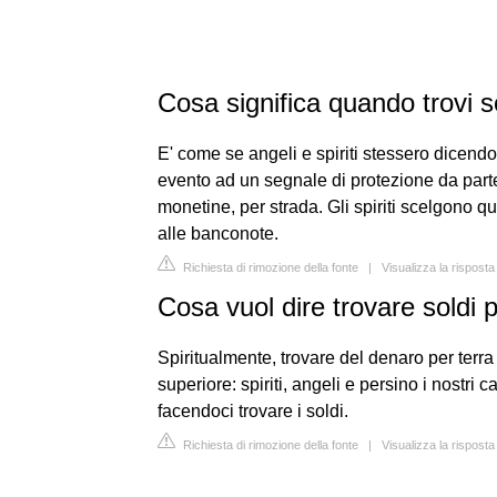
Cosa significa quando trovi so
E' come se angeli e spiriti stessero dicen
evento ad un segnale di protezione da parte 
monetine, per strada. Gli spiriti scelgono q
alle banconote.
Richiesta di rimozione della fonte
|
Visualizza la rispos
Cosa vuol dire trovare soldi 
Spiritualmente, trovare del denaro per terra
superiore: spiriti, angeli e persino i nostri
facendoci trovare i soldi.
Richiesta di rimozione della fonte
|
Visualizza la risposta