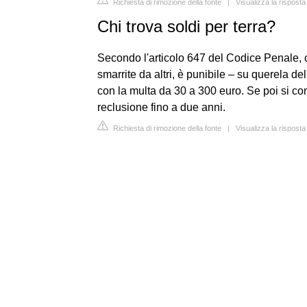
Richiesta di rimozione della fonte
|
Visualizza la risposta 
Chi trova soldi per terra?
Secondo l'articolo 647 del Codice Penale, 
smarrite da altri, è punibile – su querela d
con la multa da 30 a 300 euro. Se poi si con
reclusione fino a due anni.
Richiesta di rimozione della fonte
|
Visualizza la risposta