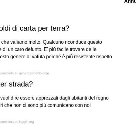
Annu
ldi di carta per terra?
do che valiamo molto. Qualcuno riconduce questo
di un caro defunto. E' più facile trovare delle
uesto genere di valuta perché è più resistente rispetto
ta completa su generazionebio.com
per strada?
 vuol dire essere apprezzati dagli abitanti del regno
 cari che non ci sono più comunicano con noi
 completa su leggilo.org