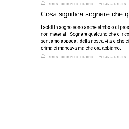
Richiesta di rimozione della fonte
|
Visualizza la risposta
Cosa significa sognare che qu
I soldi in sogno sono anche simbolo di prosp
non materiali. Sognare qualcuno che ci rico
sentiamo appagati della nostra vita e che c
prima ci mancava ma che ora abbiamo.
Richiesta di rimozione della fonte
|
Visualizza la rispost