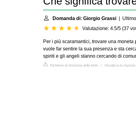
Che significa trovare
Domanda di: Giorgio Grassi
| Ultimo
Valutazione: 4.5/5
(
37 vot
Per i più scaramantici, trovare una moneta p
vuole far sentire la sua presenza e sta cerc
spiriti e gli angeli stanno cercando di comun
Richiesta di rimozione della fonte
|
Visualizza la rispost