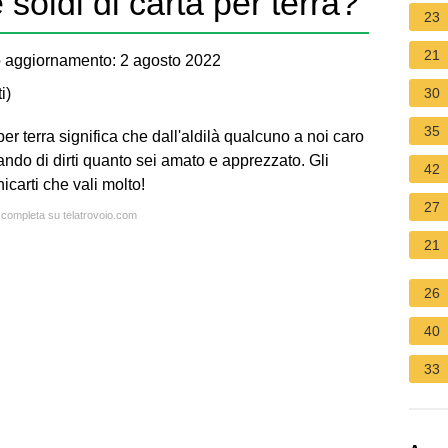
 soldi di carta per terra?
23
21
 aggiornamento: 2 agosto 2022
i
)
30
35
er terra significa che dall'aldilà qualcuno a noi caro
ando di dirti quanto sei amato e apprezzato. Gli
42
icarti che vali molto!
27
a completa su telatrovoio.com
21
26
40
33