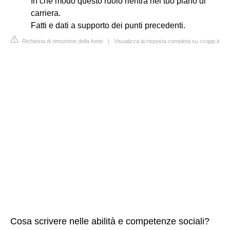
In che modo questo ruolo rientra nel tuo piano di
carriera.
Fatti e dati a supporto dei punti precedenti.
Richiesta di rimozione della fonte
|
Visualizza la risposta completa su cvapp.it
Cosa scrivere nelle abilità e competenze sociali?