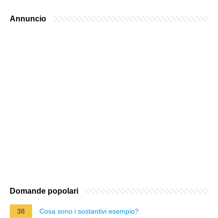
Annuncio
Domande popolari
38
Cosa sono i sostantivi esempio?