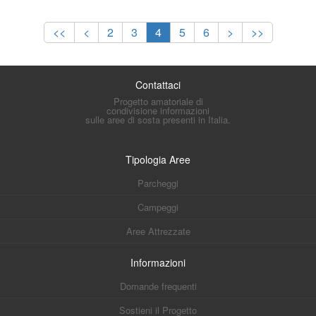
<<
<
2
3
4
5
6
>
>>
Contattaci
Progetto amatoriale di
condivisione informazioni
sulle aree di sosta presenti in Italia.
Tipologia Aree
Parcheggi
Campeggi
Aree Attrezzate
Informazioni
Domande frequenti
Sostieni il Progetto