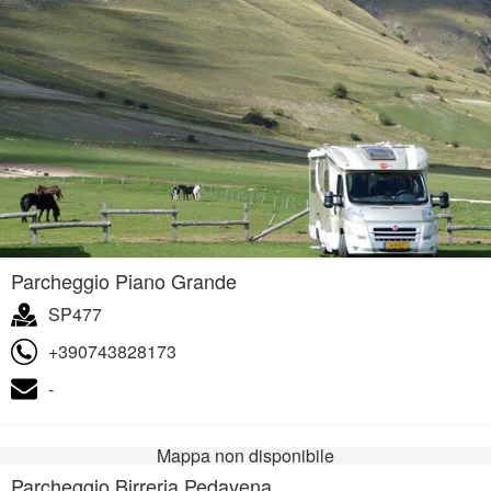
Parcheggio Piano Grande
SP477
+390743828173
-
Mappa non disponibile
Parcheggio Birreria Pedavena