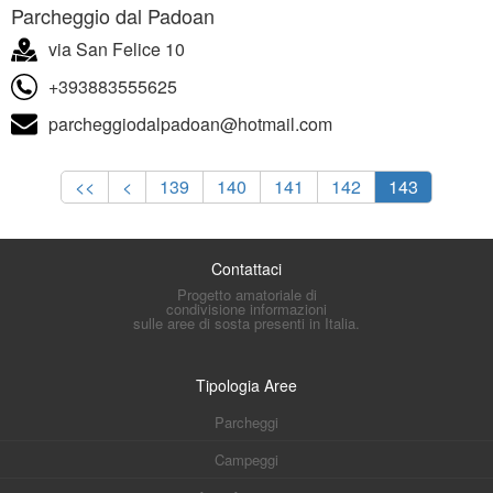
Parcheggio dal Padoan
via San Felice 10
+393883555625
parcheggiodalpadoan@hotmail.com
<<
<
139
140
141
142
143
Contattaci
Progetto amatoriale di
condivisione informazioni
sulle aree di sosta presenti in Italia.
Tipologia Aree
Parcheggi
Campeggi