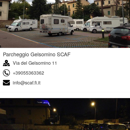
Parcheggio Gelsomino SCAF
Via del Gelsomino 11
+39055363362
info@scaf.fi.it