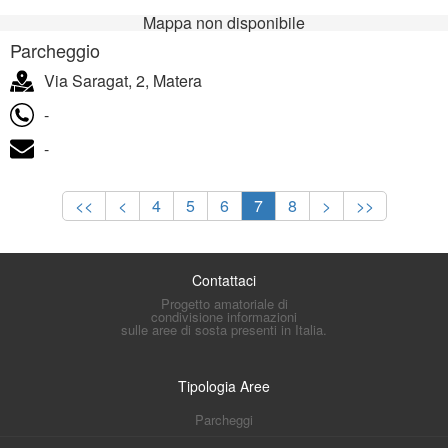
Mappa non disponibile
Parcheggio
Via Saragat, 2, Matera
-
-
<<
<
4
5
6
7
8
>
>>
Contattaci
Progetto amatoriale di
condivisione informazioni
sulle aree di sosta presenti in Italia.
Tipologia Aree
Parcheggi