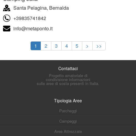
Santa Pelagina, Bernalda
+39835741842
info@metaponto.it
1
2
3
4
5
>
>>
Contattaci
Progetto amatoriale di
condivisione informazioni
sulle aree di sosta presenti in Italia.
Tipologia Aree
Parcheggi
Campeggi
Aree Attrezzate