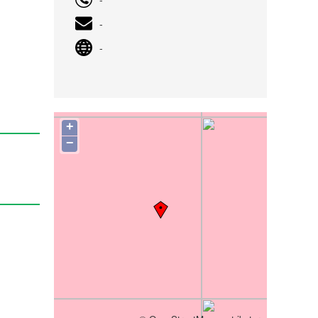
-
-
+
−