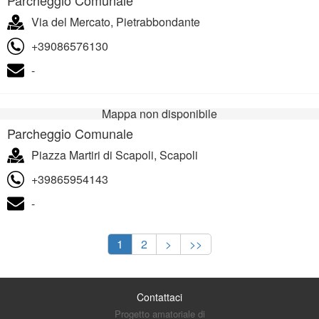
Via del Mercato, Pietrabbondante
+39086576130
-
Mappa non disponibile
Parcheggio Comunale
Piazza Martiri di Scapoli, Scapoli
+39865954143
-
1
2
>
>>
Contattaci
Progetto amatoriale di